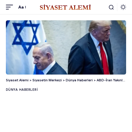
Aa
Siyaset Alemi
>
Siyasetin Merkezi
>
Dünya Haberleri
>
ABD-İran Yakınlaşması Sonrası İsrail’den Sert Tepki!
DÜNYA HABERLERI