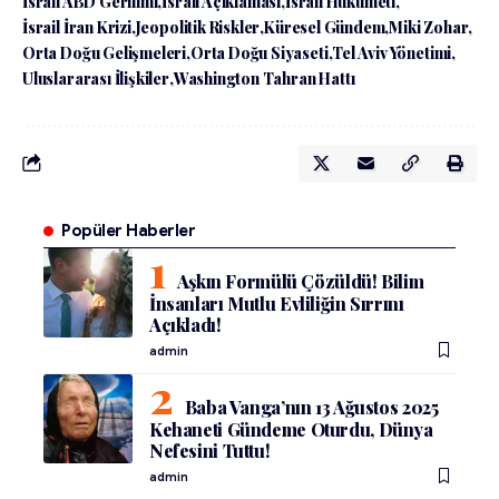
İsrail ABD Gerilimi
İsrail Açıklaması
İsrail Hükümeti
İsrail İran Krizi
Jeopolitik Riskler
Küresel Gündem
Miki Zohar
Orta Doğu Gelişmeleri
Orta Doğu Siyaseti
Tel Aviv Yönetimi
Uluslararası İlişkiler
Washington Tahran Hattı
Popüler Haberler
Aşkın Formülü Çözüldü! Bilim
İnsanları Mutlu Evliliğin Sırrını
Açıkladı!
admin
Baba Vanga’nın 13 Ağustos 2025
Kehaneti Gündeme Oturdu, Dünya
Nefesini Tuttu!
admin