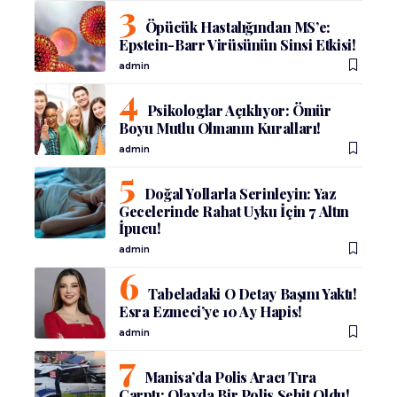
Öpücük Hastalığından MS’e:
Epstein-Barr Virüsünün Sinsi Etkisi!
admin
Psikologlar Açıklıyor: Ömür
Boyu Mutlu Olmanın Kuralları!
admin
Doğal Yollarla Serinleyin: Yaz
Gecelerinde Rahat Uyku İçin 7 Altın
İpucu!
admin
Tabeladaki O Detay Başını Yaktı!
Esra Ezmeci’ye 10 Ay Hapis!
admin
Manisa’da Polis Aracı Tıra
Çarptı: Olayda Bir Polis Şehit Oldu!