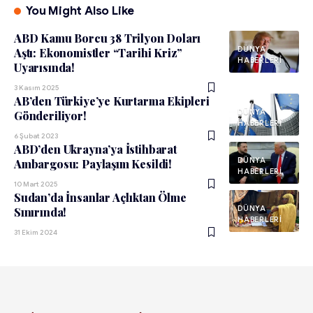
You Might Also Like
ABD Kamu Borcu 38 Trilyon Doları
DÜNYA
Aştı: Ekonomistler “Tarihi Kriz”
HABERLERI
Uyarısında!
3 Kasım 2025
AB’den Türkiye’ye Kurtarma Ekipleri
DÜNYA
Gönderiliyor!
HABERLERI
6 Şubat 2023
ABD’den Ukrayna’ya İstihbarat
DÜNYA
Ambargosu: Paylaşım Kesildi!
HABERLERI
10 Mart 2025
Sudan’da İnsanlar Açlıktan Ölme
DÜNYA
Sınırında!
HABERLERI
31 Ekim 2024