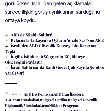
görülürken, İsrail’den gelen açıklamalar
sürece ilişkin görüş ayrılıklarının sürdüğünü
ortaya koydu.
ABD’de Silahlı Saldırı!
Belarus’ta Lukaşenko Oyların Yüzde 87.6’sını Aldı!
İsrail’den ABD Güvenlik Konseyi’nin Kararına
Tepki!
İngiliz İstihbaratı Wagner’in Küçülmeye
Gideceğini Paylaştı!
İsrail Saldırısında Kanlı Gece: Çok Sayıda Şehit ve
Yaralı Var!
Etiketler
ABD Dış Politikası
ABD İran İlişkileri
ABD İran Mutabakatı
Bölgesel Gerilim
Bölgesel Güvenlik
Diplomatik Mutabakat
İran Nükleer Programı