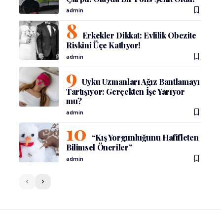
admin
Erkekler Dikkat: Evlilik Obezite
Riskini Üçe Katlıyor!
admin
Uyku Uzmanları Ağız Bantlamayı
Tartışıyor: Gerçekten İşe Yarıyor
mu?
admin
“Kış Yorgunluğunu Hafifleten
Bilimsel Öneriler”
admin