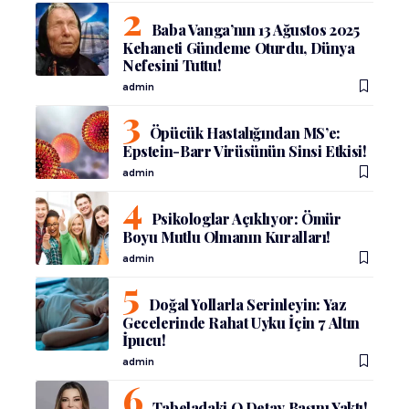
Baba Vanga’nın 13 Ağustos 2025
Kehaneti Gündeme Oturdu, Dünya
Nefesini Tuttu!
admin
Öpücük Hastalığından MS’e:
Epstein-Barr Virüsünün Sinsi Etkisi!
admin
Psikologlar Açıklıyor: Ömür
Boyu Mutlu Olmanın Kuralları!
admin
Doğal Yollarla Serinleyin: Yaz
Gecelerinde Rahat Uyku İçin 7 Altın
İpucu!
admin
Tabeladaki O Detay Başını Yaktı!