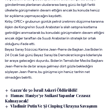
gönderilmesi planlanan uluslararası barış gücü ile ilgili farklı
ülkelerle görüşmelerin devam ettiğini ancak bu konuda henüz
bir açıklama yapmayacağını kaydetti.
Kirby, OPEC+ grubunun günlük petrol üretimini düşürme kararına
ilişkin de Kongre’nin Suudi Arabistan’a silah satışına kısıtlama
getirdiğini anımsatarak bu konudaki görüşmelerin devam ettiğini
ancak diğer taraftan da Suudi Arabistan’ın stratejik bir ortak
olduğunu ifade etti.
Beyaz Saray Sözcüsü Karine Jean-Pierre de Başkan Joe Biden’ın
24 Ocak Salı günü Beyaz Saray’da Demokrat kongre liderleriyle
bir araya geleceğini duyurdu. Biden’ın Temsilciler Meclisi Başkanı
Jean-Pierre ile de bir araya gelmeyi dört gözle beklediğini
söyleyen Jean-Pierre, bu görüşme için henüz tarihin net
olmadığını belirtti.
Gazze’de 50 İsrail Askeri Öldürüldü!
Hamas: Haniye’ye Suikast Yapanlar Cezasız
Kalmayacak!
Vladimir Putin Ve Şi Cinping Ukrayna Savaşının