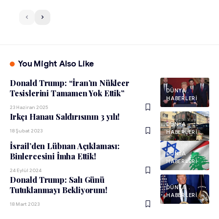
You Might Also Like
Donald Trump: “İran’ın Nükleer
DÜNYA
Tesislerini Tamamen Yok Ettik”
HABERLERI
23 Haziran 2025
Irkçı Hanau Saldırısının 3 yılı!
DÜNYA
18 Şubat 2023
HABERLERI
İsrail’den Lübnan Açıklaması:
DÜNYA
Binlercesini İmha Ettik!
HABERLERI
24 Eylül 2024
Donald Trump: Salı Günü
DÜNYA
Tutuklanmayı Bekliyorum!
HABERLERI
18 Mart 2023