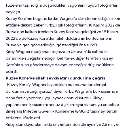
füzelerin taşındığını düşündükleri vagonların uydu fotoğrafları
paylaştı.
Kuzey Kore’nin bugüne kadar Wagner’e silah temin ettiğini inkar
ettiğine dikkati çeken Kirby, ilgili fotoğrafların, 18 Kasım 2022’de
Rusya’dan kalkan trenlerin Kuzey Kore’ye geldiğini ve 19 Kasım
2022’de de Kuzey Kore’den silah doldurulan konteynerlerin
Rusya’ya geri gönderildiğini gösterdiğini öne sürdü.
Kirby, Wagner’e sağlanan teçhizatın Ukrayna’da sahadaki
dinamikleri değiştirmediğini belirterek diğer taraftan Kuzey
Kore’nin silah göndermeye devam edeceğini düşündüklerini
belirtti.
Kuzey Kore’ye silah sevkiyatını durdurma çağrısı
“Kuzey Kore’yi Wagner’e yaptıkları bu teslimatları derhal
durdurmaya çağırıyoruz.” diyen Kirby, Wagner’e bu kapsamda
daha fazla yaptırım uygulayacaklarını duyurdu. Kirby,
yaptırımların kapsamını henüz açıklamayarak konuyu öncelikle
Birleşmiş Milletler Güvenlik Konseyi’ne (BMGK) taşımayı tercih
ettiklerini ifade etti.
Kirby, dün duyurulan ordu envanterinden Ukrayna’ya 2,5 milyar