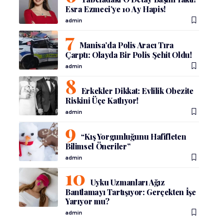
Esra Ezmeci’ye 10 Ay Hapis!
admin
Manisa’da Polis Aracı Tıra
Çarptı: Olayda Bir Polis Şehit Oldu!
admin
Erkekler Dikkat: Evlilik Obezite
Riskini Üçe Katlıyor!
admin
“Kış Yorgunluğunu Hafifleten
Bilimsel Öneriler”
admin
Uyku Uzmanları Ağız
Bantlamayı Tartışıyor: Gerçekten İşe
Yarıyor mu?
admin