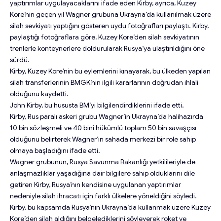
yaptırımlar uygulayacaklarını ifade eden Kirby, ayrıca, Kuzey
Kore’nin geçen yıl Wagner grubuna Ukrayna’da kullanılmak üzere
silah sevkiyatı yaptığını gösteren uydu fotoğrafları paylaştı. Kirby,
paylaştığı fotoğraflara göre, Kuzey Kore’den silah sevkiyatının
trenlerle konteynerlere doldurularak Rusya’ya ulaştırıldığını öne
sürdü.
Kirby, Kuzey Kore’nin bu eylemlerini kınayarak, bu ülkeden yapılan
silah transferlerinin BMGK’nin ilgili kararlarının doğrudan ihlali
olduğunu kaydetti.
John Kirby, bu hususta BM’yi bilgilendirdiklerini ifade etti.
Kirby, Rus paralı askeri grubu Wagner’in Ukrayna’da halihazırda
10 bin sözleşmeli ve 40 bini hükümlü toplam 50 bin savaşçısı
olduğunu belirterek Wagner’in sahada merkezi bir role sahip
olmaya başladığını ifade etti.
Wagner grubunun, Rusya Savunma Bakanlığı yetkilileriyle de
anlaşmazlıklar yaşadığına dair bilgilere sahip olduklarını dile
getiren Kirby, Rusya’nın kendisine uygulanan yaptırımlar
nedeniyle silah ihracatı için farklı ülkelere yöneldiğini söyledi.
Kirby, bu kapsamda Rusya’nın Ukrayna’da kullanmak üzere Kuzey
Kore’den silah aldığını belgelediklerini söyleyerek roket ve