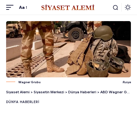
Aa
Wagner Grubu
Rusya
Siyaset Alemi
>
Siyasetin Merkezi
>
Dünya Haberleri
>
ABD Wagner Grubunu Uluslararası Suç Örgütü Olarak Tanıyacak!
DÜNYA HABERLERI