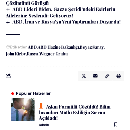
Çözümünü Görüştü
ABD Lideri Biden, Gazze Şeridi’ndeki Esirlerin
Ailelerine Seslendi: Geliyoruz!
ABD, İran ve Rusya’ya Yeni Yaptırımları Duyurdu!
Etiketler
ABD
ABD Hazine Bakanlığı
Beyaz Saray
John Kirby
Rusya
Wagner Grubu
Popüler Haberler
Aşkın Formülü Çözüldü! Bilim
İnsanları Mutlu Evliliğin Sırrını
Açıkladı!
admin