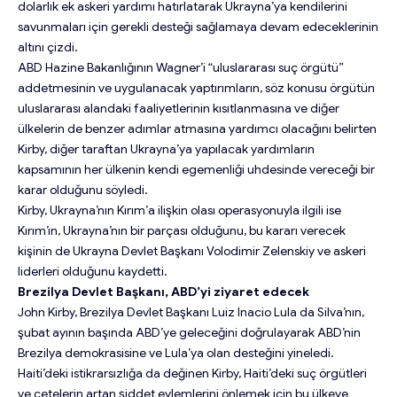
dolarlık ek askeri yardımı hatırlatarak Ukrayna’ya kendilerini
savunmaları için gerekli desteği sağlamaya devam edeceklerinin
altını çizdi.
ABD Hazine Bakanlığının Wagner’i “uluslararası suç örgütü”
addetmesinin ve uygulanacak yaptırımların, söz konusu örgütün
uluslararası alandaki faaliyetlerinin kısıtlanmasına ve diğer
ülkelerin de benzer adımlar atmasına yardımcı olacağını belirten
Kirby, diğer taraftan Ukrayna’ya yapılacak yardımların
kapsamının her ülkenin kendi egemenliği uhdesinde vereceği bir
karar olduğunu söyledi.
Kirby, Ukrayna’nın Kırım’a ilişkin olası operasyonuyla ilgili ise
Kırım’ın, Ukrayna’nın bir parçası olduğunu, bu kararı verecek
kişinin de Ukrayna Devlet Başkanı Volodimir Zelenskiy ve askeri
liderleri olduğunu kaydetti.
Brezilya Devlet Başkanı, ABD’yi ziyaret edecek
John Kirby, Brezilya Devlet Başkanı Luiz Inacio Lula da Silva’nın,
şubat ayının başında ABD’ye geleceğini doğrulayarak ABD’nin
Brezilya demokrasisine ve Lula’ya olan desteğini yineledi.
Haiti’deki istikrarsızlığa da değinen Kirby, Haiti’deki suç örgütleri
ve çetelerin artan şiddet eylemlerini önlemek için bu ülkeye