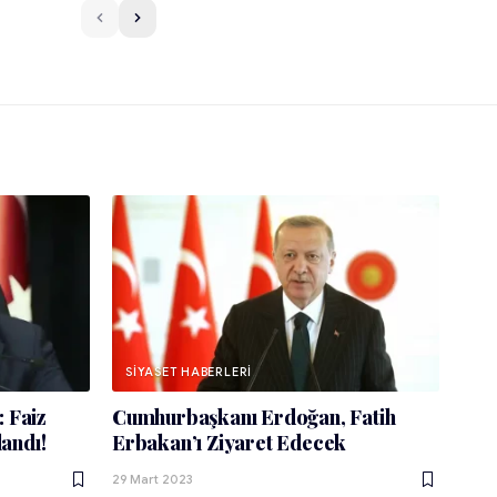
SIYASET HABERLERI
 Faiz
Cumhurbaşkanı Erdoğan, Fatih
landı!
Erbakan’ı Ziyaret Edecek
29 Mart 2023