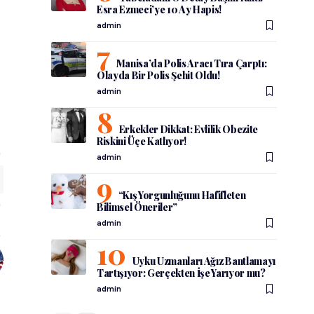
Esra Ezmeci’ye 10 Ay Hapis!
admin
Manisa’da Polis Aracı Tıra Çarptı:
Olayda Bir Polis Şehit Oldu!
admin
Erkekler Dikkat: Evlilik Obezite
Riskini Üçe Katlıyor!
admin
“Kış Yorgunluğunu Hafifleten
Bilimsel Öneriler”
admin
Uyku Uzmanları Ağız Bantlamayı
Tartışıyor: Gerçekten İşe Yarıyor mu?
admin