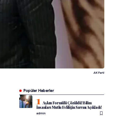
AK Parti
Popüler Haberler
Aşkın Formülü Çözüldü! Bilim
İnsanları Mutlu Evliliğin Sırrını Açıkladı!
admin