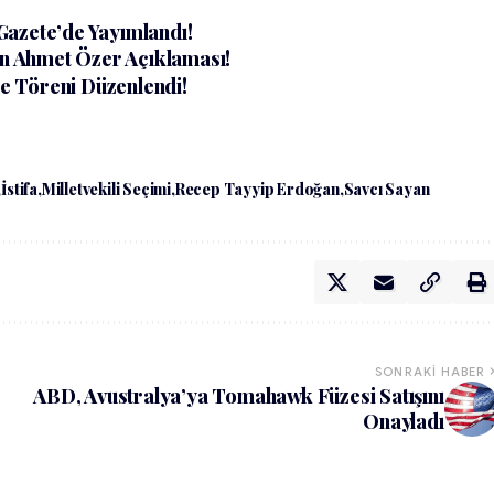
Gazete’de Yayımlandı!
 Ahmet Özer Açıklaması!
 Töreni Düzenlendi!
İstifa
Milletvekili Seçimi
Recep Tayyip Erdoğan
Savcı Sayan
SONRAKI HABER
ABD, Avustralya’ya Tomahawk Füzesi Satışını
Onayladı