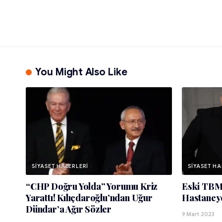
You Might Also Like
SIYASET HABERLERI
SIYASET HA
“CHP Doğru Yolda” Yorumu Kriz
Eski TBM
Yarattı! Kılıçdaroğlu’ndan Uğur
Hastaneye
Dündar’a Ağır Sözler
9 Mart 2023