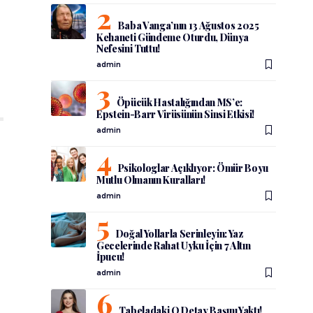
Baba Vanga’nın 13 Ağustos 2025
Kehaneti Gündeme Oturdu, Dünya
Nefesini Tuttu!
admin
Öpücük Hastalığından MS’e:
Epstein-Barr Virüsünün Sinsi Etkisi!
admin
Psikologlar Açıklıyor: Ömür Boyu
Mutlu Olmanın Kuralları!
admin
Doğal Yollarla Serinleyin: Yaz
Gecelerinde Rahat Uyku İçin 7 Altın
İpucu!
admin
Tabeladaki O Detay Başını Yaktı!