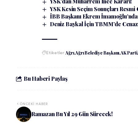
YSK’dan Muharrem İnce Kararı!
YSK Kesin Seçim Sonuçları Resmi 
İBB Başkanı Ekrem İmamoğlu’ndan
Deniz Baykal İçin TBMM’de Cenaze
Etiketler
Ağrı
Ağrı Belediye Başkanı
AK Parti
Bu Haberi Paylaş
ÖNCEKI HABER
Ramazan Bu Yıl 29 Gün Sürecek!