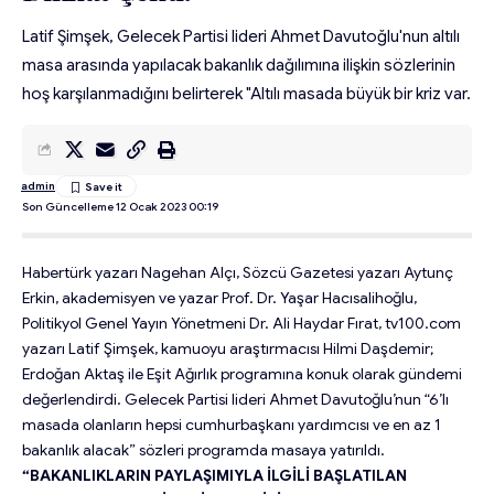
Latif Şimşek, Gelecek Partisi lideri Ahmet Davutoğlu'nun altılı
masa arasında yapılacak bakanlık dağılımına ilişkin sözlerinin
hoş karşılanmadığını belirterek "Altılı masada büyük bir kriz var.
admin
Son Güncelleme 12 Ocak 2023 00:19
Habertürk yazarı Nagehan Alçı, Sözcü Gazetesi yazarı Aytunç
Erkin, akademisyen ve yazar Prof. Dr. Yaşar Hacısalihoğlu,
Politikyol Genel Yayın Yönetmeni Dr. Ali Haydar Fırat, tv100.com
yazarı Latif Şimşek, kamuoyu araştırmacısı Hilmi Daşdemir;
Erdoğan Aktaş ile Eşit Ağırlık programına konuk olarak gündemi
değerlendirdi. Gelecek Partisi lideri Ahmet Davutoğlu’nun “6’lı
masada olanların hepsi cumhurbaşkanı yardımcısı ve en az 1
bakanlık alacak” sözleri programda masaya yatırıldı.
“BAKANLIKLARIN PAYLAŞIMIYLA İLGİLİ BAŞLATILAN