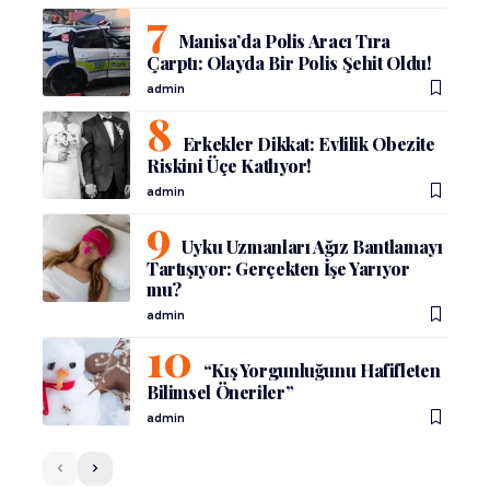
Manisa’da Polis Aracı Tıra
Çarptı: Olayda Bir Polis Şehit Oldu!
admin
Erkekler Dikkat: Evlilik Obezite
Riskini Üçe Katlıyor!
admin
Uyku Uzmanları Ağız Bantlamayı
Tartışıyor: Gerçekten İşe Yarıyor
mu?
admin
“Kış Yorgunluğunu Hafifleten
Bilimsel Öneriler”
admin