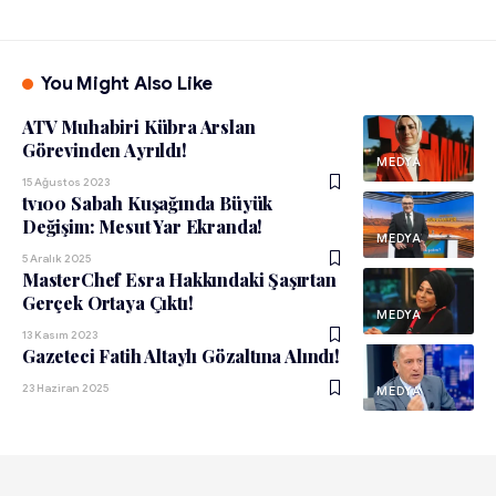
You Might Also Like
ATV Muhabiri Kübra Arslan
Görevinden Ayrıldı!
MEDYA
15 Ağustos 2023
tv100 Sabah Kuşağında Büyük
Değişim: Mesut Yar Ekranda!
MEDYA
5 Aralık 2025
MasterChef Esra Hakkındaki Şaşırtan
Gerçek Ortaya Çıktı!
MEDYA
13 Kasım 2023
Gazeteci Fatih Altaylı Gözaltına Alındı!
23 Haziran 2025
MEDYA