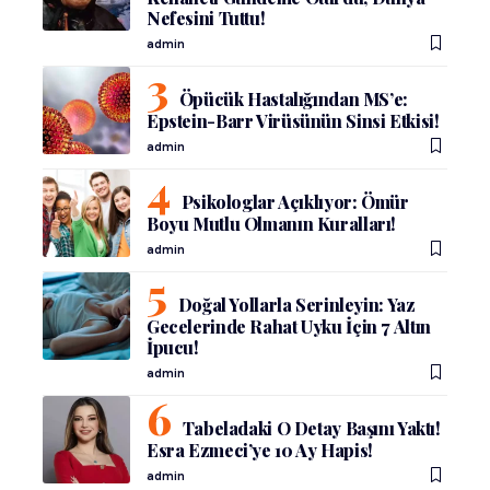
Nefesini Tuttu!
admin
Öpücük Hastalığından MS’e:
Epstein-Barr Virüsünün Sinsi Etkisi!
admin
Psikologlar Açıklıyor: Ömür
Boyu Mutlu Olmanın Kuralları!
admin
Doğal Yollarla Serinleyin: Yaz
Gecelerinde Rahat Uyku İçin 7 Altın
İpucu!
admin
Tabeladaki O Detay Başını Yaktı!
Esra Ezmeci’ye 10 Ay Hapis!
admin