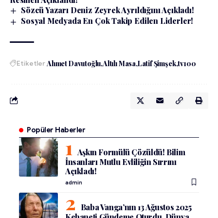
Sözcü Yazarı Deniz Zeyrek Ayrıldığını Açıkladı!
Sosyal Medyada En Çok Takip Edilen Liderler!
Etiketler
Ahmet Davutoğlu
Altılı Masa
Latif Şimşek
tv100
Popüler Haberler
Aşkın Formülü Çözüldü! Bilim
İnsanları Mutlu Evliliğin Sırrını
Açıkladı!
admin
Baba Vanga’nın 13 Ağustos 2025
Kehaneti Gündeme Oturdu, Dünya