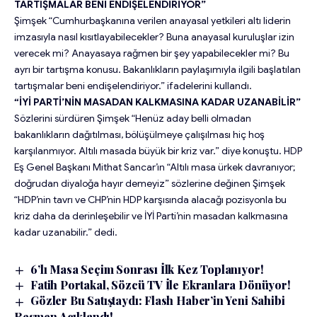
TARTIŞMALAR BENİ ENDİŞELENDİRİYOR”
Şimşek “Cumhurbaşkanına verilen anayasal yetkileri altı liderin
imzasıyla nasıl kısıtlayabilecekler? Buna anayasal kuruluşlar izin
verecek mi? Anayasaya rağmen bir şey yapabilecekler mi? Bu
ayrı bir tartışma konusu. Bakanlıkların paylaşımıyla ilgili başlatılan
tartışmalar beni endişelendiriyor.” ifadelerini kullandı.
“İYİ PARTİ’NİN MASADAN KALKMASINA KADAR UZANABİLİR”
Sözlerini sürdüren Şimşek “Henüz aday belli olmadan
bakanlıkların dağıtılması, bölüşülmeye çalışılması hiç hoş
karşılanmıyor. Altılı masada büyük bir kriz var.” diye konuştu. HDP
Eş Genel Başkanı Mithat Sancar’ın “Altılı masa ürkek davranıyor;
doğrudan diyaloğa hayır demeyiz” sözlerine değinen Şimşek
“HDP’nin tavrı ve CHP’nin HDP karşısında alacağı pozisyonla bu
kriz daha da derinleşebilir ve İYİ Parti’nin masadan kalkmasına
kadar uzanabilir.” dedi.
6’lı Masa Seçim Sonrası İlk Kez Toplanıyor!
Fatih Portakal, Sözcü TV İle Ekranlara Dönüyor!
Gözler Bu Satıştaydı: Flash Haber’in Yeni Sahibi
Resmen Açıklandı!