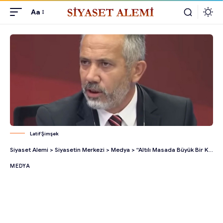
Aa
Latif Şimşek
Siyaset Alemi
>
Siyasetin Merkezi
>
Medya
>
“Altılı Masada Büyük Bir Kriz Var” Diyerek Latif Şimşek O Detaya Dikkat Çekti!
MEDYA