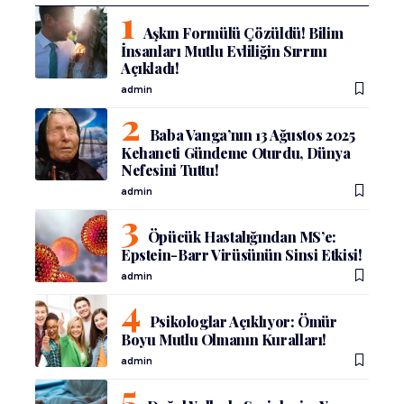
Aşkın Formülü Çözüldü! Bilim
İnsanları Mutlu Evliliğin Sırrını
Açıkladı!
admin
Baba Vanga’nın 13 Ağustos 2025
Kehaneti Gündeme Oturdu, Dünya
Nefesini Tuttu!
admin
Öpücük Hastalığından MS’e:
Epstein-Barr Virüsünün Sinsi Etkisi!
admin
Psikologlar Açıklıyor: Ömür
Boyu Mutlu Olmanın Kuralları!
admin