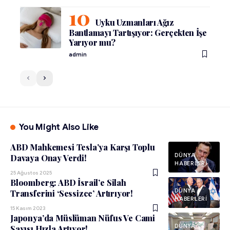
Uyku Uzmanları Ağız
Bantlamayı Tartışıyor: Gerçekten İşe
Yarıyor mu?
admin
You Might Also Like
ABD Mahkemesi Tesla’ya Karşı Toplu
DÜNYA
Davaya Onay Verdi!
HABERLERI
25 Ağustos 2025
Bloomberg: ABD İsrail’e Silah
DÜNYA
Transferini ‘Sessizce’ Artırıyor!
HABERLERI
15 Kasım 2023
Japonya’da Müslüman Nüfus Ve Cami
DÜNYA
Sayısı Hızla Artıyor!