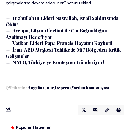
çalışmalarına devam edebilirler.” notunu ekledi.
Hizbullah’ın Lideri Nasrallah, İsrail Saldırısında
Öldü!
Avrupa, Lityum Üretimi ile Çin Bağımlılığını
Azaltmayı Hedefliyor!
Vatikan Lideri Papa Francis Hayatını Kaybetti!
İran-ABD Ateşkesi Tehlikede Mi? Bölgeden Kritik
Gelişmeler!
NATO, Türkiye’ye Konteyner Gönderiyor!
Etiketler
Angelina Jolie
Deprem
Yardım Kampanyası
Popüler Haberler