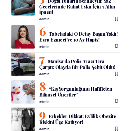
Doğal Yollarla Serinleyin: Yaz
Gecelerinde Rahat Uyku İçin 7 Altın
İpucu!
admin
Tabeladaki O Detay Başını Yaktı!
Esra Ezmeci’ye 10 Ay Hapis!
admin
Manisa’da Polis Aracı Tıra
Çarptı: Olayda Bir Polis Şehit Oldu!
admin
“Kış Yorgunluğunu Hafifleten
Bilimsel Öneriler”
admin
Erkekler Dikkat: Evlilik Obezite
Riskini Üçe Katlıyor!
admin