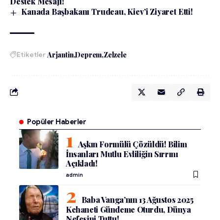
Destek Mesajı!
Kanada Başbakanı Trudeau, Kiev’i Ziyaret Etti!
Etiketler
Arjantin
Deprem
Zelzele
Popüler Haberler
Aşkın Formülü Çözüldü! Bilim
İnsanları Mutlu Evliliğin Sırrını
Açıkladı!
admin
Baba Vanga’nın 13 Ağustos 2025
Kehaneti Gündeme Oturdu, Dünya
Nefesini Tuttu!