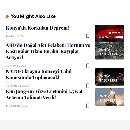
You Might Also Like
Konya’da Korkutan Deprem!
16 Mart 2025
GÜNCEL
ABD’de Doğal Afet Felaketi: Hortum ve
DÜNYA
Kasırgalar Yıkım Bıraktı, Kayıplar
HABERLERI
Artıyor!
30 Mayıs 2024
NATO-Ukrayna Konseyi Tahıl
DÜNYA
Konusunda Toplanacak!
HABERLERI
23 Temmuz 2023
Kim Jong-un Füze Üretimini 2.5 Kat
DÜNYA
Artırma Talimatı Verdi!
HABERLERI
11 Haziran 2026