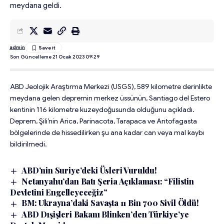
meydana geldi.
admin
Son Güncelleme 21 Ocak 2023 09:29
ABD Jeolojik Araştırma Merkezi (USGS), 589 kilometre derinlikte
meydana gelen depremin merkez üssünün, Santiago del Estero
kentinin 116 kilometre kuzeydoğusunda olduğunu açıkladı.
Deprem, Şili’nin Arica, Parinacota, Tarapaca ve Antofagasta
bölgelerinde de hissedilirken şu ana kadar can veya mal kaybı
bildirilmedi.
ABD’nin Suriye’deki Üsleri Vuruldu!
Netanyahu’dan Batı Şeria Açıklaması: “Filistin
Devletini Engelleyeceğiz”
BM: Ukrayna’daki Savaşta 11 Bin 700 Sivil Öldü!
ABD Dışişleri Bakanı Blinken’den Türkiye’ye