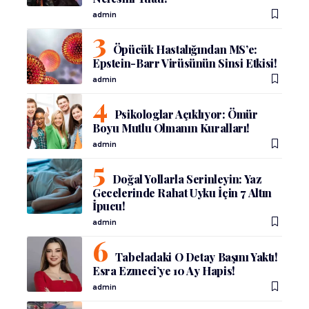
admin
Öpücük Hastalığından MS’e:
Epstein-Barr Virüsünün Sinsi Etkisi!
admin
Psikologlar Açıklıyor: Ömür
Boyu Mutlu Olmanın Kuralları!
admin
Doğal Yollarla Serinleyin: Yaz
Gecelerinde Rahat Uyku İçin 7 Altın
İpucu!
admin
Tabeladaki O Detay Başını Yaktı!
Esra Ezmeci’ye 10 Ay Hapis!
admin