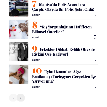
Manisa’da Polis Aracı Tıra
Çarptı: Olayda Bir Polis Şehit Oldu!
admin
“Kış Yorgunluğunu Hafifleten
Bilimsel Öneriler”
admin
Erkekler Dikkat: Evlilik Obezite
Riskini Üçe Katlıyor!
admin
Uyku Uzmanları Ağız
Bantlamayı Tartışıyor: Gerçekten İşe
Yarıyor mu?
admin