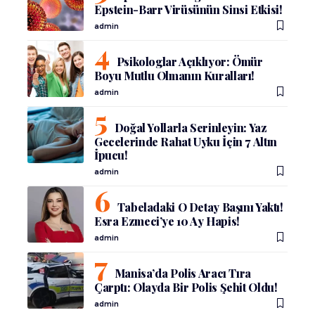
Epstein-Barr Virüsünün Sinsi Etkisi!
admin
Psikologlar Açıklıyor: Ömür
Boyu Mutlu Olmanın Kuralları!
admin
Doğal Yollarla Serinleyin: Yaz
Gecelerinde Rahat Uyku İçin 7 Altın
İpucu!
admin
Tabeladaki O Detay Başını Yaktı!
Esra Ezmeci’ye 10 Ay Hapis!
admin
Manisa’da Polis Aracı Tıra
Çarptı: Olayda Bir Polis Şehit Oldu!
admin