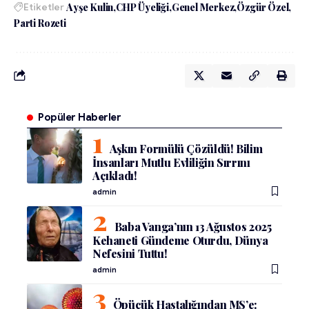
Etiketler
Ayşe Kulin
CHP Üyeliği
Genel Merkez
Özgür Özel
Parti Rozeti
Popüler Haberler
Aşkın Formülü Çözüldü! Bilim
İnsanları Mutlu Evliliğin Sırrını
Açıkladı!
admin
Baba Vanga’nın 13 Ağustos 2025
Kehaneti Gündeme Oturdu, Dünya
Nefesini Tuttu!
admin
Öpücük Hastalığından MS’e: