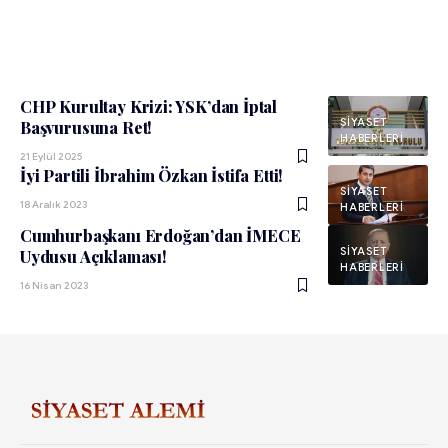
CHP Kurultay Krizi: YSK’dan İptal
SIYASET
Başvurusuna Ret!
HABERLERI
21 Eylül 2025
İyi Partili İbrahim Özkan İstifa Etti!
SIYASET
18 Aralık 2023
HABERLERI
Cumhurbaşkanı Erdoğan’dan İMECE
SIYASET
Uydusu Açıklaması!
HABERLERI
16 Nisan 2023