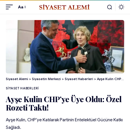
Aa
Siyaset Alemi
>
Siyasetin Merkezi
>
Siyaset Haberleri
>
Ayşe Kulin CHP’ye Üye Oldu: Özel Rozeti Taktı!
SIYASET HABERLERI
Ayşe Kulin CHP’ye Üye Oldu: Özel
Rozeti Taktı!
Ayşe Kulin, CHP’ye Katılarak Partinin Entelektüel Gücüne Katkı
Sağladı.