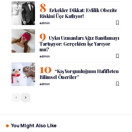
Erkekler Dikkat: Evlilik Obezite
Riskini Üçe Katlıyor!
admin
Uyku Uzmanları Ağız Bantlamayı
Tartışıyor: Gerçekten İşe Yarıyor
mu?
admin
“Kış Yorgunluğunu Hafifleten
Bilimsel Öneriler”
admin
You Might Also Like