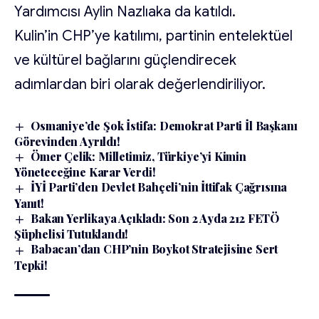
Yardımcısı Aylin Nazlıaka da katıldı.
Kulin’in CHP’ye katılımı, partinin entelektüel
ve kültürel bağlarını güçlendirecek
adımlardan biri olarak değerlendiriliyor.
Osmaniye’de Şok İstifa: Demokrat Parti İl Başkanı
Görevinden Ayrıldı!
Ömer Çelik: Milletimiz, Türkiye’yi Kimin
Yöneteceğine Karar Verdi!
İYİ Parti’den Devlet Bahçeli’nin İttifak Çağrısına
Yanıt!
Bakan Yerlikaya Açıkladı: Son 2 Ayda 212 FETÖ
Şüphelisi Tutuklandı!
Babacan’dan CHP’nin Boykot Stratejisine Sert
Tepki!