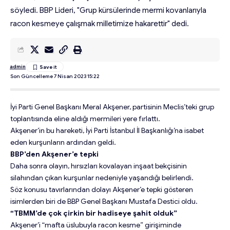
söyledi. BBP Lideri, "Grup kürsülerinde mermi kovanlarıyla
racon kesmeye çalışmak milletimize hakarettir" dedi.
admin
Son Güncelleme 7 Nisan 2023 15:22
İyi Parti Genel Başkanı Meral Akşener, partisinin Meclis’teki grup
toplantısında eline aldığı mermileri yere fırlattı.
Akşener’in bu hareketi, İyi Parti İstanbul İl Başkanlığı’na isabet
eden kurşunların ardından geldi.
BBP’den Akşener’e tepki
Daha sonra olayın, hırsızları kovalayan inşaat bekçisinin
silahından çıkan kurşunlar nedeniyle yaşandığı belirlendi.
Söz konusu tavırlarından dolayı Akşener’e tepki gösteren
isimlerden biri de BBP Genel Başkanı Mustafa Destici oldu.
“TBMM’de çok çirkin bir hadiseye şahit olduk”
Akşener’i “mafta üslubuyla racon kesme” girişiminde