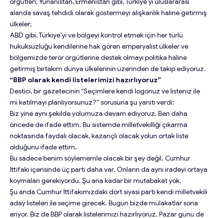
örgütleri; Yunanistan, Ermenistan gibi, Türkiye’yi uluslararası
alanda savaş tehdidi olarak göstermeyi alışkanlık haline getirmiş
ülkeler;
ABD gibi, Türkiye’yi ve bölgeyi kontrol etmek için her türlü
hukuksuzluğu kendilerine hak gören emperyalist ülkeler ve
bölgemizde terör örgütlerine destek olmayı politika haline
getirmiş birtakım dünya ülkelerinin üzerinden de takip ediyoruz.
“BBP olarak kendi listelerimizi hazırlıyoruz”
Destici, bir gazetecinin “Seçimlere kendi logonuz ve listeniz ile
mi katılmayı planlıyorsunuz?” sorusuna şu yanıtı verdi:
Biz yine aynı şekilde yolumuza devam ediyoruz. Ben daha
öncede de ifade ettim. Bu sistemde milletvekilliği çıkarma
noktasında faydalı olacak, kazançlı olacak yolun ortak liste
olduğunu ifade ettim.
Bu sadece benim söylememle olacak bir şey değil. Cumhur
İttifakı içerisinde üç parti daha var. Onların da aynı iradeyi ortaya
koymaları gerekiyordu. Şu ana kadar bir mutabakat yok.
Şu anda Cumhur İttifakımızdaki dört siyasi parti kendi milletvekili
aday listeleri ile seçime girecek. Bugün bizde mülakatlar sona
eriyor. Biz de BBP olarak listelerimizi hazırlıyoruz. Pazar günü de