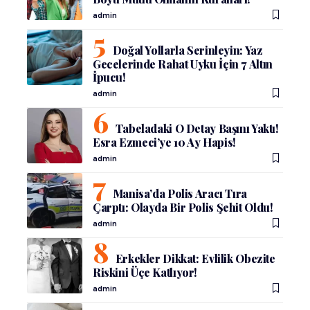
admin
Doğal Yollarla Serinleyin: Yaz
Gecelerinde Rahat Uyku İçin 7 Altın
İpucu!
admin
Tabeladaki O Detay Başını Yaktı!
Esra Ezmeci’ye 10 Ay Hapis!
admin
Manisa’da Polis Aracı Tıra
Çarptı: Olayda Bir Polis Şehit Oldu!
admin
Erkekler Dikkat: Evlilik Obezite
Riskini Üçe Katlıyor!
admin