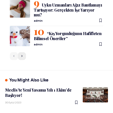
Uyku Uzmanları Ağız Bantlamayı
Tartışıyor: Gerçekten İşe Yarıyor
mu?
admin
“Kış Yorgunluğunu Hafifleten
Bilimsel Öneriler”
admin
You Might Also Like
Meclis’te Yeni Yasama Yılı 1 Ekim’de
SIYASET
Başlıyor!
HABERLERI
30 Eylül 2023