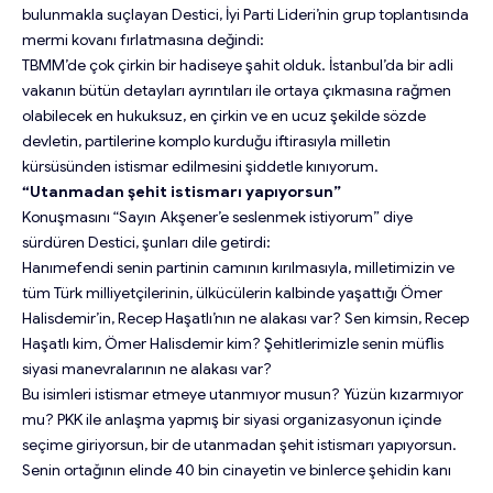
bulunmakla suçlayan Destici, İyi Parti Lideri’nin grup toplantısında
mermi kovanı fırlatmasına değindi:
TBMM’de çok çirkin bir hadiseye şahit olduk. İstanbul’da bir adli
vakanın bütün detayları ayrıntıları ile ortaya çıkmasına rağmen
olabilecek en hukuksuz, en çirkin ve en ucuz şekilde sözde
devletin, partilerine komplo kurduğu iftirasıyla milletin
kürsüsünden istismar edilmesini şiddetle kınıyorum.
“Utanmadan şehit istismarı yapıyorsun”
Konuşmasını “Sayın Akşener’e seslenmek istiyorum” diye
sürdüren Destici, şunları dile getirdi:
Hanımefendi senin partinin camının kırılmasıyla, milletimizin ve
tüm Türk milliyetçilerinin, ülkücülerin kalbinde yaşattığı Ömer
Halisdemir’in, Recep Haşatlı’nın ne alakası var? Sen kimsin, Recep
Haşatlı kim, Ömer Halisdemir kim? Şehitlerimizle senin müflis
siyasi manevralarının ne alakası var?
Bu isimleri istismar etmeye utanmıyor musun? Yüzün kızarmıyor
mu? PKK ile anlaşma yapmış bir siyasi organizasyonun içinde
seçime giriyorsun, bir de utanmadan şehit istismarı yapıyorsun.
Senin ortağının elinde 40 bin cinayetin ve binlerce şehidin kanı