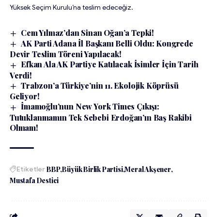
Yüksek Seçim Kurulu’na teslim edeceğiz.
Cem Yılmaz’dan Sinan Oğan’a Tepki!
AK Parti Adana İl Başkanı Belli Oldu: Kongrede
Devir Teslim Töreni Yapılacak!
Efkan Ala AK Partiye Katılacak İsimler İçin Tarih
Verdi!
Trabzon’a Türkiye’nin 11. Ekolojik Köprüsü
Geliyor!
İmamoğlu’nun New York Times Çıkışı:
Tutuklanmamın Tek Sebebi Erdoğan’ın Baş Rakibi
Olmam!
Etiketler
BBP
Büyük Birlik Partisi
Meral Akşener
Mustafa Destici