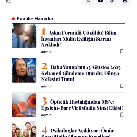
Popüler Haberler
Aşkın Formülü Çözüldü! Bilim
İnsanları Mutlu Evliliğin Sırrını
Açıkladı!
admin
Baba Vanga’nın 13 Ağustos 2025
Kehaneti Gündeme Oturdu, Dünya
Nefesini Tuttu!
admin
Öpücük Hastalığından MS’e:
Epstein-Barr Virüsünün Sinsi Etkisi!
admin
Psikologlar Açıklıyor: Ömür
Boyu Mutlu Olmanın Kuralları!