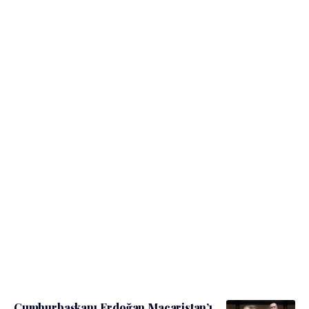
Cumhurbaşkanı Erdoğan Macaristan’ı