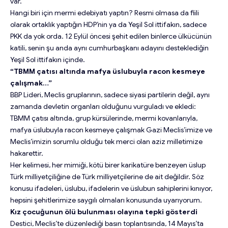
var.
Hangi biri için mermi edebiyatı yaptın? Resmi olmasa da fiili
olarak ortaklık yaptığın HDP’nin ya da Yeşil Sol ittifakın, sadece
PKK da yok orda. 12 Eylül öncesi şehit edilen binlerce ülkücünün
katili, senin şu anda aynı cumhurbaşkanı adayını desteklediğin
Yeşil Sol ittifakın içinde.
“TBMM çatısı altında mafya üslubuyla racon kesmeye
çalışmak…”
BBP Lideri, Meclis gruplarının, sadece siyasi partilerin değil, aynı
zamanda devletin organları olduğunu vurguladı ve ekledi:
TBMM çatısı altında, grup kürsülerinde, mermi kovanlarıyla,
mafya üslubuyla racon kesmeye çalışmak Gazi Meclis’imize ve
Meclis’imizin sorumlu olduğu tek merci olan aziz milletimize
hakarettir.
Her kelimesi, her mimiği, kötü birer karikatüre benzeyen üslup
Türk milliyetçiliğine de Türk milliyetçilerine de ait değildir. Söz
konusu ifadeleri, üslubu, ifadelerin ve üslubun sahiplerini kınıyor,
hepsini şehitlerimize saygılı olmaları konusunda uyarıyorum.
Kız çocuğunun ölü bulunması olayına tepki gösterdi
Destici, Meclis’te düzenlediği basın toplantısında, 14 Mayıs’ta