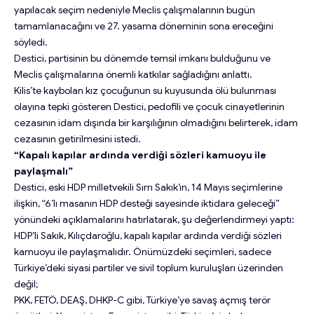
yapılacak seçim nedeniyle Meclis çalışmalarının bugün
tamamlanacağını ve 27. yasama döneminin sona ereceğini
söyledi.
Destici, partisinin bu dönemde temsil imkanı bulduğunu ve
Meclis çalışmalarına önemli katkılar sağladığını anlattı.
Kilis’te kaybolan kız çocuğunun su kuyusunda ölü bulunması
olayına tepki gösteren Destici, pedofili ve çocuk cinayetlerinin
cezasının idam dışında bir karşılığının olmadığını belirterek, idam
cezasının getirilmesini istedi.
“Kapalı kapılar ardında verdiği sözleri kamuoyu ile
paylaşmalı”
Destici, eski HDP milletvekili Sırrı Sakık’ın, 14 Mayıs seçimlerine
ilişkin, “6’lı masanın HDP desteği sayesinde iktidara geleceği”
yönündeki açıklamalarını hatırlatarak, şu değerlendirmeyi yaptı:
HDP’li Sakık, Kılıçdaroğlu, kapalı kapılar ardında verdiği sözleri
kamuoyu ile paylaşmalıdır. Önümüzdeki seçimleri, sadece
Türkiye’deki siyasi partiler ve sivil toplum kuruluşları üzerinden
değil;
PKK, FETÖ, DEAŞ, DHKP-C gibi, Türkiye’ye savaş açmış terör