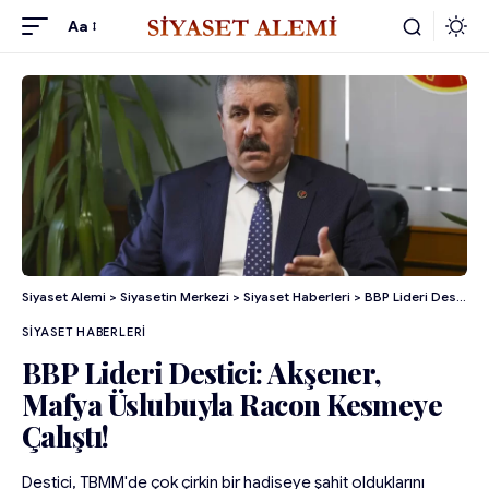
Aa
Siyaset Alemi
>
Siyasetin Merkezi
>
Siyaset Haberleri
>
BBP Lideri Destici: Akşener, Mafya Üslubuyla Racon Kesmeye Çalıştı!
SIYASET HABERLERI
BBP Lideri Destici: Akşener,
Mafya Üslubuyla Racon Kesmeye
Çalıştı!
Destici, TBMM'de çok çirkin bir hadiseye şahit olduklarını