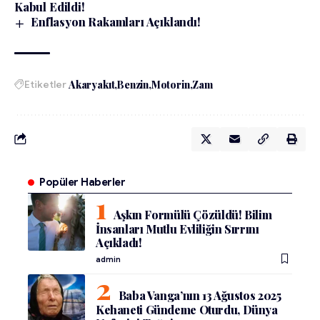
Kabul Edildi!
Enflasyon Rakamları Açıklandı!
Etiketler
Akaryakıt
Benzin
Motorin
Zam
Popüler Haberler
Aşkın Formülü Çözüldü! Bilim
İnsanları Mutlu Evliliğin Sırrını
Açıkladı!
admin
Baba Vanga’nın 13 Ağustos 2025
Kehaneti Gündeme Oturdu, Dünya