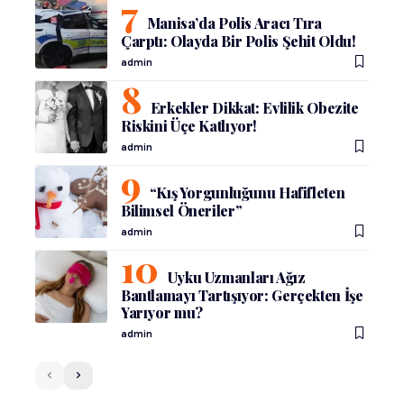
Manisa’da Polis Aracı Tıra
Çarptı: Olayda Bir Polis Şehit Oldu!
admin
Erkekler Dikkat: Evlilik Obezite
Riskini Üçe Katlıyor!
admin
“Kış Yorgunluğunu Hafifleten
Bilimsel Öneriler”
admin
Uyku Uzmanları Ağız
Bantlamayı Tartışıyor: Gerçekten İşe
Yarıyor mu?
admin