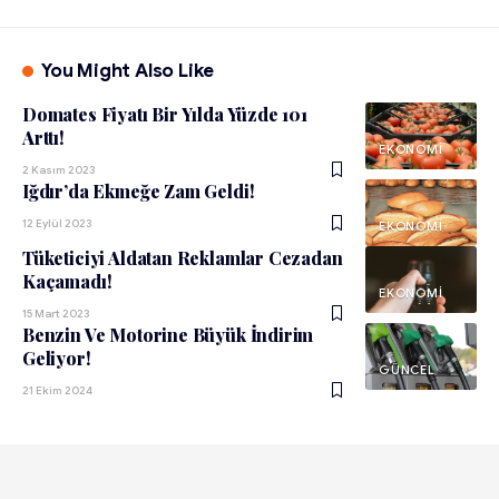
You Might Also Like
Domates Fiyatı Bir Yılda Yüzde 101
Arttı!
EKONOMI
2 Kasım 2023
Iğdır’da Ekmeğe Zam Geldi!
12 Eylül 2023
EKONOMI
Tüketiciyi Aldatan Reklamlar Cezadan
Kaçamadı!
EKONOMI
15 Mart 2023
Benzin Ve Motorine Büyük İndirim
Geliyor!
GÜNCEL
21 Ekim 2024