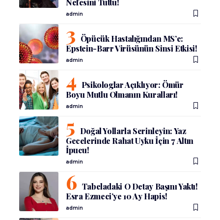
Nefesini Tuttu!
admin
Öpücük Hastalığından MS’e:
Epstein-Barr Virüsünün Sinsi Etkisi!
admin
Psikologlar Açıklıyor: Ömür
Boyu Mutlu Olmanın Kuralları!
admin
Doğal Yollarla Serinleyin: Yaz
Gecelerinde Rahat Uyku İçin 7 Altın
İpucu!
admin
Tabeladaki O Detay Başını Yaktı!
Esra Ezmeci’ye 10 Ay Hapis!
admin