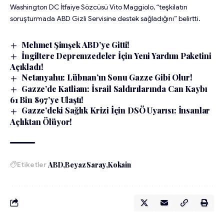
Washington DC İtfaiye Sözcüsü Vito Maggiolo, “teşkilatın
soruşturmada ABD Gizli Servisine destek sağladığını” belirtti.
Mehmet Şimşek ABD’ye Gitti!
İngiltere Depremzedeler İçin Yeni Yardım Paketini
Açıkladı!
Netanyahu: Lübnan’ın Sonu Gazze Gibi Olur!
Gazze’de Katliam: İsrail Saldırılarında Can Kaybı
61 Bin 897’ye Ulaştı!
Gazze’deki Sağlık Krizi İçin DSÖ Uyarısı: İnsanlar
Açlıktan Ölüyor!
Etiketler
ABD
Beyaz Saray
Kokain