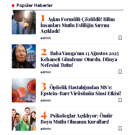
Popüler Haberler
Aşkın Formülü Çözüldü! Bilim
İnsanları Mutlu Evliliğin Sırrını
Açıkladı!
admin
Baba Vanga’nın 13 Ağustos 2025
Kehaneti Gündeme Oturdu, Dünya
Nefesini Tuttu!
admin
Öpücük Hastalığından MS’e:
Epstein-Barr Virüsünün Sinsi Etkisi!
admin
Psikologlar Açıklıyor: Ömür
Boyu Mutlu Olmanın Kuralları!
admin