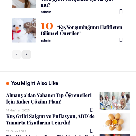
mu?
admin
“Kış Yorgunluğunu Hafifleten
Bilimsel Öneriler”
admin
You Might Also Like
Almanya’dan Yabancı Tıp Öğrencileri
DÜNYA
İçin Kalıcı Çözüm Planı!
HABERLERI
14 Haziran 2025
Kuş Gribi Salgını ve Enflasyon, ABD’de
Yumurta Fiyatlarını Uçurdu!
EKONOMI
22 Ocak 2023