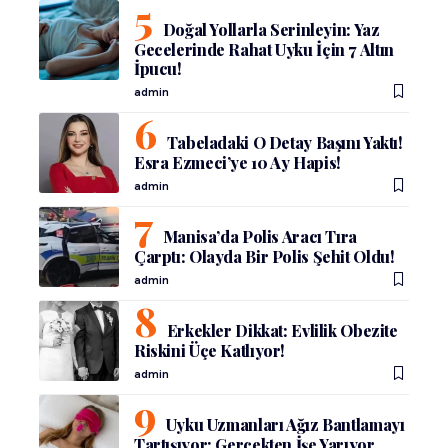
Doğal Yollarla Serinleyin: Yaz
Gecelerinde Rahat Uyku İçin 7 Altın
İpucu!
admin
Tabeladaki O Detay Başını Yaktı!
Esra Ezmeci’ye 10 Ay Hapis!
admin
Manisa’da Polis Aracı Tıra
Çarptı: Olayda Bir Polis Şehit Oldu!
admin
Erkekler Dikkat: Evlilik Obezite
Riskini Üçe Katlıyor!
admin
Uyku Uzmanları Ağız Bantlamayı
Tartışıyor: Gerçekten İşe Yarıyor