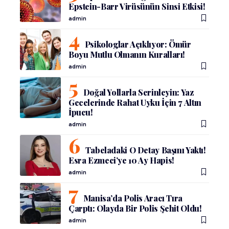
Epstein-Barr Virüsünün Sinsi Etkisi!
admin
Psikologlar Açıklıyor: Ömür
Boyu Mutlu Olmanın Kuralları!
admin
Doğal Yollarla Serinleyin: Yaz
Gecelerinde Rahat Uyku İçin 7 Altın
İpucu!
admin
Tabeladaki O Detay Başını Yaktı!
Esra Ezmeci’ye 10 Ay Hapis!
admin
Manisa’da Polis Aracı Tıra
Çarptı: Olayda Bir Polis Şehit Oldu!
admin