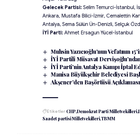
Gelecek Partisi:
Selim Temurci-İstanbul, İ
Ankara, Mustafa Bilici-İzmir, Cemalettin K
Antalya, Sema Sülün Ün-Denizli, Selçuk Ö
İYİ Parti:
Ahmet Ersagun Yücel-İstanbul
Muhsin Yazıcıoğlu’nun Vefatının 15’in
İYİ Partili Müsavat Dervişoğlu’ndan ‘
İYİ Parti’nin Antalya Kampı İptal Ed
Manisa Büyükşehir Belediyesi Başka
Akşener’den Başörtüsü Açıklaması:
Etiketler
CHP
Demokrat Parti Milletvekilleri
Saadet partisi Milletvekilleri
TBMM