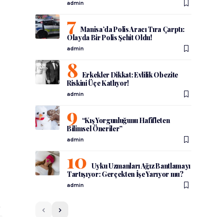
admin
Manisa’da Polis Aracı Tıra Çarptı:
Olayda Bir Polis Şehit Oldu!
admin
Erkekler Dikkat: Evlilik Obezite
Riskini Üçe Katlıyor!
admin
“Kış Yorgunluğunu Hafifleten
Bilimsel Öneriler”
admin
Uyku Uzmanları Ağız Bantlamayı
Tartışıyor: Gerçekten İşe Yarıyor mu?
admin