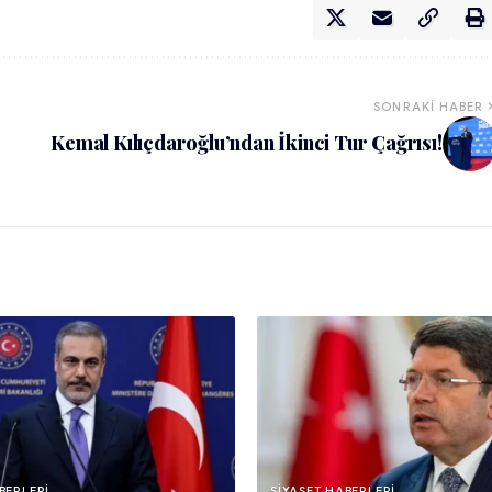
SONRAKI HABER
Kemal Kılıçdaroğlu’ndan İkinci Tur Çağrısı!
BERLERI
SIYASET HABERLERI