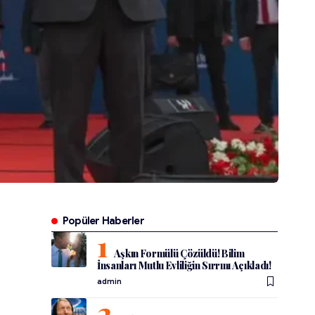
Popüler Haberler
Aşkın Formülü Çözüldü! Bilim
İnsanları Mutlu Evliliğin Sırrını Açıkladı!
admin