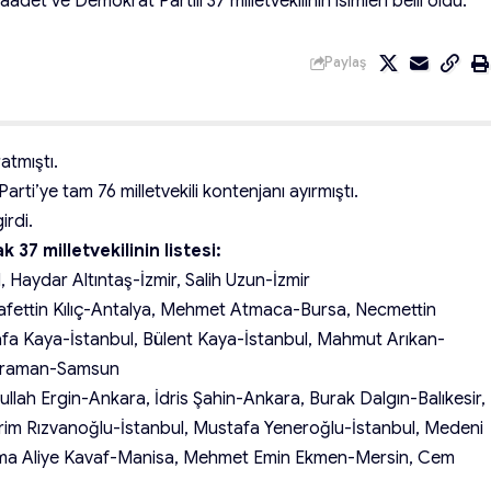
t ve Demokrat Partili 37 milletvekilinin isimleri belli oldu.
Paylaş
ratmıştı.
i’ye tam 76 milletvekili kontenjanı ayırmıştı.
irdi.
37 milletvekilinin listesi:
 Haydar Altıntaş-İzmir, Salih Uzun-İzmir
fettin Kılıç-Antalya, Mehmet Atmaca-Bursa, Necmettin
afa Kaya-İstanbul, Bülent Kaya-İstanbul, Mahmut Arıkan-
Karaman-Samsun
llah Ergin-Ankara, İdris Şahin-Ankara, Burak Dalgın-Balıkesir,
Evrim Rızvanoğlu-İstanbul, Mustafa Yeneroğlu-İstanbul, Medeni
elma Aliye Kavaf-Manisa, Mehmet Emin Ekmen-Mersin, Cem