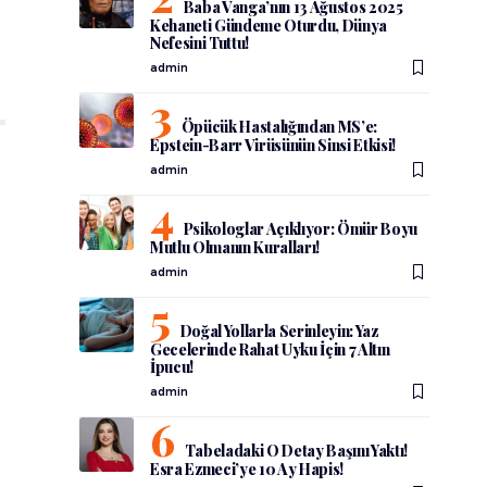
Baba Vanga’nın 13 Ağustos 2025
Kehaneti Gündeme Oturdu, Dünya
Nefesini Tuttu!
admin
Öpücük Hastalığından MS’e:
Epstein-Barr Virüsünün Sinsi Etkisi!
admin
Psikologlar Açıklıyor: Ömür Boyu
Mutlu Olmanın Kuralları!
admin
Doğal Yollarla Serinleyin: Yaz
Gecelerinde Rahat Uyku İçin 7 Altın
İpucu!
admin
Tabeladaki O Detay Başını Yaktı!
Esra Ezmeci’ye 10 Ay Hapis!