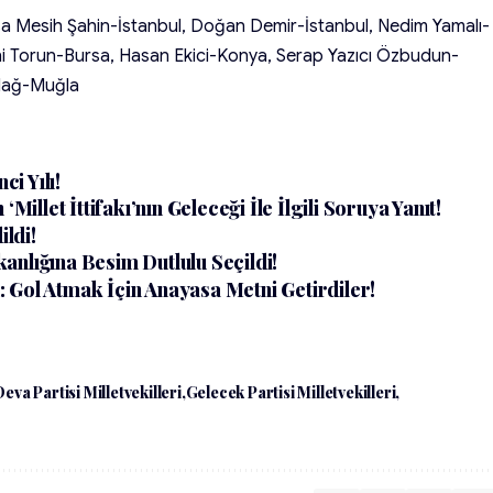
sa Mesih Şahin-İstanbul, Doğan Demir-İstanbul, Nedim Yamalı-
ani Torun-Bursa, Hasan Ekici-Konya, Serap Yazıcı Özbudun-
zdağ-Muğla
ci Yılı!
Millet İttifakı’nın Geleceği İle İlgili Soruya Yanıt!
ildi!
nlığına Besim Dutlulu Seçildi!
 Gol Atmak İçin Anayasa Metni Getirdiler!
Deva Partisi Milletvekilleri
Gelecek Partisi Milletvekilleri