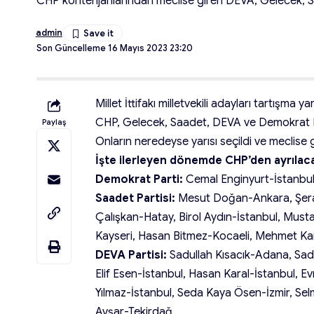
CHP kontenjanlarından meclise giren DEVA, Gelecek, Saade
admin
Son Güncelleme 16 Mayıs 2023 23:20
Millet İttifakı milletvekili adayları tartışma ya
CHP, Gelecek, Saadet, DEVA ve Demokrat Part
Paylaş
Onların neredeyse yarısı seçildi ve meclise g
İşte ilerleyen dönemde CHP’den ayrılacak 
Demokrat Parti:
Cemal Enginyurt-İstanbul,
Saadet Partisi:
Mesut Doğan-Ankara, Şera
Çalışkan-Hatay, Birol Aydın-İstanbul, Must
Kayseri, Hasan Bitmez-Kocaeli, Mehmet 
DEVA Partisi:
Sadullah Kısacık-Adana, Sadu
Elif Esen-İstanbul, Hasan Karal-İstanbul, 
Yılmaz-İstanbul, Seda Kaya Ösen-İzmir, S
Avşar-Tekirdağ