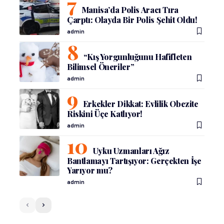
Manisa’da Polis Aracı Tıra
Çarptı: Olayda Bir Polis Şehit Oldu!
admin
“Kış Yorgunluğunu Hafifleten
Bilimsel Öneriler”
admin
Erkekler Dikkat: Evlilik Obezite
Riskini Üçe Katlıyor!
admin
Uyku Uzmanları Ağız
Bantlamayı Tartışıyor: Gerçekten İşe
Yarıyor mu?
admin