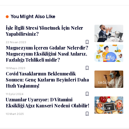
You Might Also Like
İşle İlgili Stresi Yönetmek İçin Neler
Yapabilirsiniz?
SAĞLIK
22 Nisan 2023
Magnezyum İçeren Gıdalar Nelerdir?
Magnezyum Eksikliğini Nasıl Anlarız,
SAĞLIK
Fazlalığı Tehlikeli midir?
18 Mayıs 2023
Covid Yasaklarının Beklenmedik
Sonucu: Genç Kızların Beyinleri Daha
SAĞLIK
Hızlı Yaşlanmış!
11 Eylül 2024
Uzmanlar Uyarıyor: D Vitamini
Eksikliği Ağız Kanseri Nedeni Olabilir!
SAĞLIK
10 Mart 2025