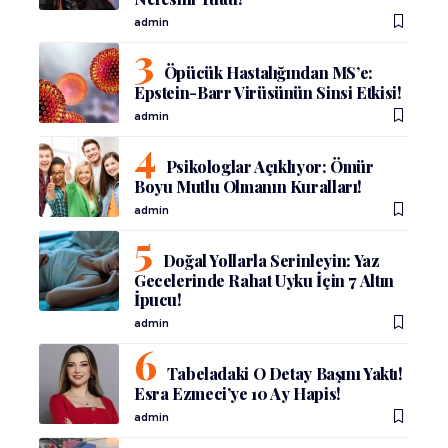
admin
Öpücük Hastalığından MS’e:
Epstein-Barr Virüsünün Sinsi Etkisi!
admin
Psikologlar Açıklıyor: Ömür
Boyu Mutlu Olmanın Kuralları!
admin
Doğal Yollarla Serinleyin: Yaz
Gecelerinde Rahat Uyku İçin 7 Altın
İpucu!
admin
Tabeladaki O Detay Başını Yaktı!
Esra Ezmeci’ye 10 Ay Hapis!
admin