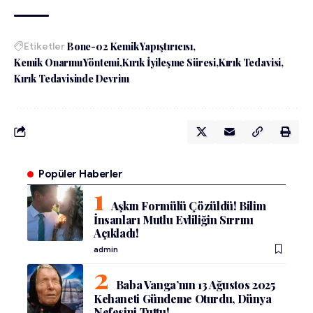
Etiketler
Bone-02 Kemik Yapıştırıcısı
Kemik Onarımı Yöntemi
Kırık İyileşme Süresi
Kırık Tedavisi
Kırık Tedavisinde Devrim
Popüler Haberler
Aşkın Formülü Çözüldü! Bilim
İnsanları Mutlu Evliliğin Sırrını
Açıkladı!
admin
Baba Vanga’nın 13 Ağustos 2025
Kehaneti Gündeme Oturdu, Dünya
Nefesini Tuttu!