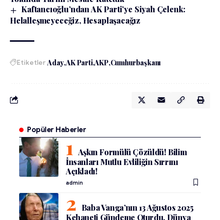
Kaftancıoğlu’ndan AK Parti’ye Siyah Çelenk:
Helalleşmeyeceğiz, Hesaplaşacağız
Etiketler
Aday
AK Parti
AKP
Cumhurbaşkanı
Popüler Haberler
Aşkın Formülü Çözüldü! Bilim
İnsanları Mutlu Evliliğin Sırrını
Açıkladı!
admin
Baba Vanga’nın 13 Ağustos 2025
Kehaneti Gündeme Oturdu, Dünya