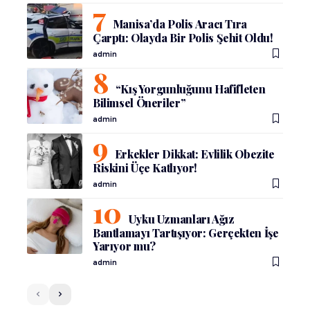
Manisa’da Polis Aracı Tıra
Çarptı: Olayda Bir Polis Şehit Oldu!
admin
“Kış Yorgunluğunu Hafifleten
Bilimsel Öneriler”
admin
Erkekler Dikkat: Evlilik Obezite
Riskini Üçe Katlıyor!
admin
Uyku Uzmanları Ağız
Bantlamayı Tartışıyor: Gerçekten İşe
Yarıyor mu?
admin