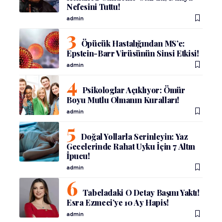
Nefesini Tuttu!
admin
Öpücük Hastalığından MS’e:
Epstein-Barr Virüsünün Sinsi Etkisi!
admin
Psikologlar Açıklıyor: Ömür
Boyu Mutlu Olmanın Kuralları!
admin
Doğal Yollarla Serinleyin: Yaz
Gecelerinde Rahat Uyku İçin 7 Altın
İpucu!
admin
Tabeladaki O Detay Başını Yaktı!
Esra Ezmeci’ye 10 Ay Hapis!
admin