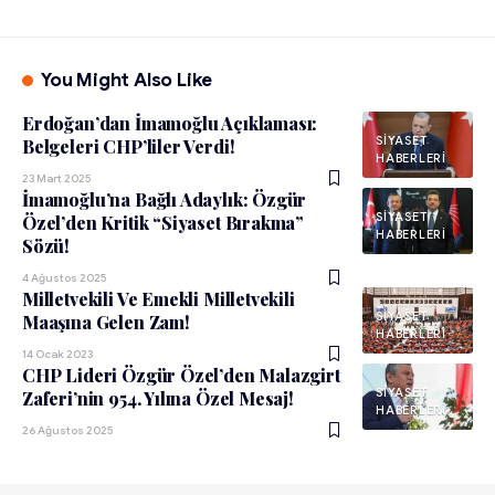
You Might Also Like
Erdoğan’dan İmamoğlu Açıklaması:
SIYASET
Belgeleri CHP’liler Verdi!
HABERLERI
23 Mart 2025
İmamoğlu’na Bağlı Adaylık: Özgür
SIYASET
Özel’den Kritik “Siyaset Bırakma”
HABERLERI
Sözü!
4 Ağustos 2025
Milletvekili Ve Emekli Milletvekili
SIYASET
Maaşına Gelen Zam!
HABERLERI
14 Ocak 2023
CHP Lideri Özgür Özel’den Malazgirt
SIYASET
Zaferi’nin 954. Yılına Özel Mesaj!
HABERLERI
26 Ağustos 2025