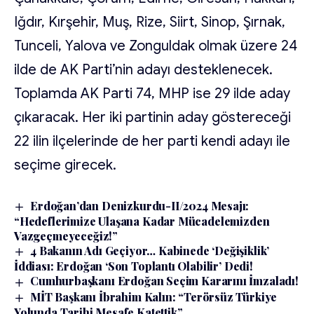
Iğdır, Kırşehir, Muş, Rize, Siirt, Sinop, Şırnak,
Tunceli, Yalova ve Zonguldak olmak üzere 24
ilde de AK Parti’nin adayı desteklenecek.
Toplamda AK Parti 74, MHP ise 29 ilde aday
çıkaracak. Her iki partinin aday göstereceği
22 ilin ilçelerinde de her parti kendi adayı ile
seçime girecek.
Erdoğan’dan Denizkurdu-II/2024 Mesajı:
“Hedeflerimize Ulaşana Kadar Mücadelemizden
Vazgeçmeyeceğiz!”
4 Bakanın Adı Geçiyor… Kabinede ‘Değişiklik’
İddiası: Erdoğan ‘Son Toplantı Olabilir’ Dedi!
Cumhurbaşkanı Erdoğan Seçim Kararını İmzaladı!
MİT Başkanı İbrahim Kalın: “Terörsüz Türkiye
Yolunda Tarihi Mesafe Katettik”