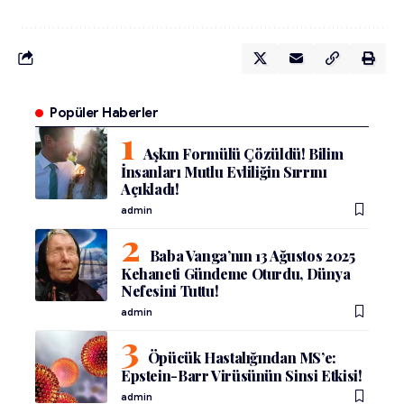
Popüler Haberler
Aşkın Formülü Çözüldü! Bilim
İnsanları Mutlu Evliliğin Sırrını
Açıkladı!
admin
Baba Vanga’nın 13 Ağustos 2025
Kehaneti Gündeme Oturdu, Dünya
Nefesini Tuttu!
admin
Öpücük Hastalığından MS’e:
Epstein-Barr Virüsünün Sinsi Etkisi!
admin