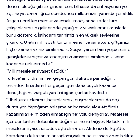
dönem olduğu gibi salgından beri; bilhassa da enflasyonun yol
açtı hayat pahalılığı sürecinde, hep milletimizin yanında yer aldık.
Asgari ücretten memur ve emekli maaşlarına kadar tüm
çalışanlarımızın gelirlerinde yaptığımız yüksek oranlı artışlarla
bunu gösterdik. İstihdamı tarihimizin en yüksek seviyesine
çıkardık. Üretimi, ihracatı, turizmi, esnaf ve sanatkarı, çiftçimizi
hiçbir zaman yalnız bırakmadık. Sosyal yardımların yelpazesine
genişleterek hiçbir vatandaşımızı kimsesiz bırakmadık, kendi
kaderine terk etmedik.”
“Milli meseleler siyaset üstüdür”
Türkiye’nin yıldızının her geçen gün daha da parladığını,
önündeki fırsatların her geçen gün daha büyük kazanca
dönüştüğünü vurgulayan Erdoğan, şunları kaydetti:
“Elbette rakiplerimiz, hasımlarımız, düşmanlarımız da boş
durmuyor. Yaptığımız anlaşmaları bozmak, elde ettiğimiz
kazanımları elimizden almak için her yolu deniyorlar. Maalesef
içeriden birileri de bunların değirmenine su taşıyor. Halbuki milli
meseleler siyaset üstüdür, öyle olmalıdır. Akdeniz’de, Ege’de,
Karadeniz’de kazanımlar sağlamışsak buna, istisnasız hep birlikte