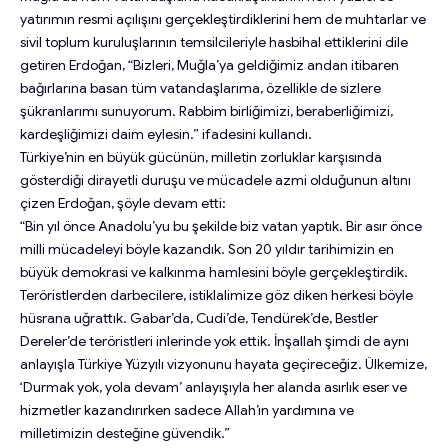
yatırımın resmi açılışını gerçekleştirdiklerini hem de muhtarlar ve
sivil toplum kuruluşlarının temsilcileriyle hasbihal ettiklerini dile
getiren Erdoğan, “Bizleri, Muğla’ya geldiğimiz andan itibaren
bağırlarına basan tüm vatandaşlarıma, özellikle de sizlere
şükranlarımı sunuyorum. Rabbim birliğimizi, beraberliğimizi,
kardeşliğimizi daim eylesin.” ifadesini kullandı.
Türkiye’nin en büyük gücünün, milletin zorluklar karşısında
gösterdiği dirayetli duruşu ve mücadele azmi olduğunun altını
çizen Erdoğan, şöyle devam etti:
“Bin yıl önce Anadolu’yu bu şekilde biz vatan yaptık. Bir asır önce
milli mücadeleyi böyle kazandık. Son 20 yıldır tarihimizin en
büyük demokrasi ve kalkınma hamlesini böyle gerçekleştirdik.
Teröristlerden darbecilere, istiklalimize göz diken herkesi böyle
hüsrana uğrattık. Gabar’da, Cudi’de, Tendürek’de, Bestler
Dereler’de teröristleri inlerinde yok ettik. İnşallah şimdi de aynı
anlayışla Türkiye Yüzyılı vizyonunu hayata geçireceğiz. Ülkemize,
‘Durmak yok, yola devam’ anlayışıyla her alanda asırlık eser ve
hizmetler kazandırırken sadece Allah’ın yardımına ve
milletimizin desteğine güvendik.”