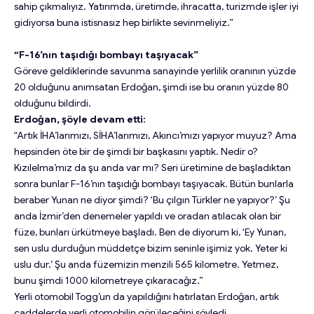
sahip çıkmalıyız. Yatırımda, üretimde, ihracatta, turizmde işler iyi
gidiyorsa buna istisnasız hep birlikte sevinmeliyiz.”
“F-16’nın taşıdığı bombayı taşıyacak”
Göreve geldiklerinde savunma sanayinde yerlilik oranının yüzde
20 olduğunu anımsatan Erdoğan, şimdi ise bu oranın yüzde 80
olduğunu bildirdi.
Erdoğan, şöyle devam etti:
“Artık İHA’larımızı, SİHA’larımızı, Akıncı’mızı yapıyor muyuz? Ama
hepsinden öte bir de şimdi bir başkasını yaptık. Nedir o?
Kızılelma’mız da şu anda var mı? Seri üretimine de başladıktan
sonra bunlar F-16’nın taşıdığı bombayı taşıyacak. Bütün bunlarla
beraber Yunan ne diyor şimdi? ‘Bu çılgın Türkler ne yapıyor?’ Şu
anda İzmir’den denemeler yapıldı ve oradan atılacak olan bir
füze, bunları ürkütmeye başladı. Ben de diyorum ki, ‘Ey Yunan,
sen uslu durduğun müddetçe bizim seninle işimiz yok. Yeter ki
uslu dur.’ Şu anda füzemizin menzili 565 kilometre. Yetmez,
bunu şimdi 1000 kilometreye çıkaracağız.”
Yerli otomobil Togg’un da yapıldığını hatırlatan Erdoğan, artık
caddelerde yerli otomobilin görüleceğini söyledi.