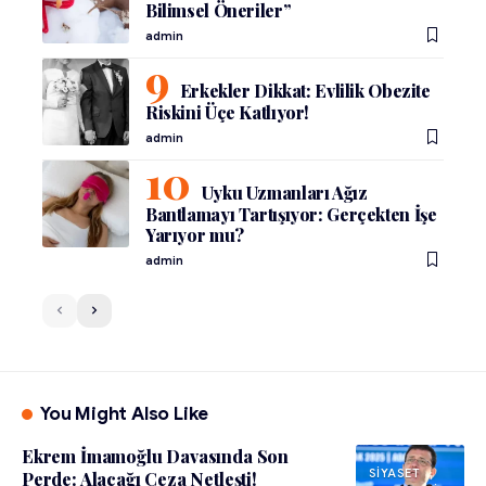
Bilimsel Öneriler”
admin
Erkekler Dikkat: Evlilik Obezite
Riskini Üçe Katlıyor!
admin
Uyku Uzmanları Ağız
Bantlamayı Tartışıyor: Gerçekten İşe
Yarıyor mu?
admin
You Might Also Like
Ekrem İmamoğlu Davasında Son
SIYASET
Perde: Alacağı Ceza Netleşti!