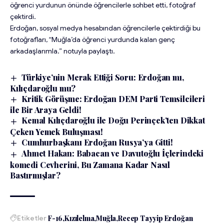
öğrenci yurdunun önünde öğrencilerle sohbet etti, fotoğraf
çektirdi.
Erdoğan, sosyal medya hesabından öğrencilerle çektirdiği bu
fotoğrafları, “Muğla’da öğrenci yurdunda kalan genç
arkadaşlarımla.” notuyla paylaştı.
Türkiye’nin Merak Ettiği Soru: Erdoğan mı,
Kılıçdaroğlu mu?
Kritik Görüşme: Erdoğan DEM Parti Temsilcileri
ile Bir Araya Geldi!
Kemal Kılıçdaroğlu ile Doğu Perinçek’ten Dikkat
Çeken Yemek Buluşması!
Cumhurbaşkanı Erdoğan Rusya’ya Gitti!
Ahmet Hakan: Babacan ve Davutoğlu İçlerindeki
komedi Cevherini, Bu Zamana Kadar Nasıl
Bastırmışlar?
Etiketler
F-16
Kızılelma
Muğla
Recep Tayyip Erdoğan