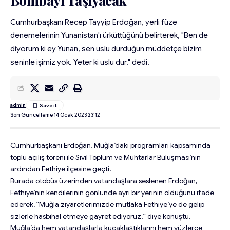
Bombayı Taşıyacak
Cumhurbaşkanı Recep Tayyip Erdoğan, yerli füze
denemelerinin Yunanistan'ı ürküttüğünü belirterek, "Ben de
diyorum ki ey Yunan, sen uslu durduğun müddetçe bizim
seninle işimiz yok. Yeter ki uslu dur." dedi.
admin
Son Güncelleme 14 Ocak 2023 23:12
Cumhurbaşkanı Erdoğan, Muğla’daki programları kapsamında
toplu açılış töreni ile Sivil Toplum ve Muhtarlar Buluşması’nın
ardından Fethiye ilçesine geçti.
Burada otobüs üzerinden vatandaşlara seslenen Erdoğan,
Fethiye’nin kendilerinin gönlünde ayrı bir yerinin olduğunu ifade
ederek, “Muğla ziyaretlerimizde mutlaka Fethiye’ye de gelip
sizlerle hasbihal etmeye gayret ediyoruz.” diye konuştu.
Muğla’da hem vatandaşlarla kucaklaştıklarını hem yüzlerce