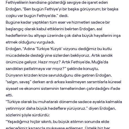
Fethiyelilerin kendisine gösterdiği sevgiye de işaret eden
Erdoğan, “Ben bugün Fethiye’yi bir başka görüyorum; bir başka
coşku var bugün Fethiye’de.” dedi.
Bugüne kadar yaptıkları tüm eser ve hizmetleri sadece bir
başlangıç olarak kabul ettiklerini belirten Erdoğan, asıl
hedeflerinin bu altyapı üzerinde çok daha büyük hayallerini inşa
etmek olduğunu vurguladı.
Erdoğan, “Adına ‘Türkiye Yüzyılı’ vizyonu dediğimiz bu kutlu
mücadelede desteği yine sizlerden bekliyoruz. Artık sandık
önümüze geliyor. Hazır mıyız? Artık Fethiye’de, Muğla’da
sandıkları patlatmaya var mıyız?” şeklinde konuştu.
Dünyanın krizden krize savrulduğunu dile getiren Erdoğan,
“salgın, savaş” derken ardı arkası kesilmeyen sarsıntılarla küresel
siyaset ve ekonomi sisteminin temellerinden çatırdadığını ifade
etti.
“Türkiye olarak bu muhataralı dönemde sadece ayakta kalmakla
yetinmiyor daha büyük hedeflere yürüyoruz.” diyen Erdoğan,
sözlerini şöyle sürdürdü:
“Yaşadığımız hiçbir sıkıntı, bu büyük atılımın sonunda elde
edeceğimiz kazançla mukayese edilemez. Üstelik biz her