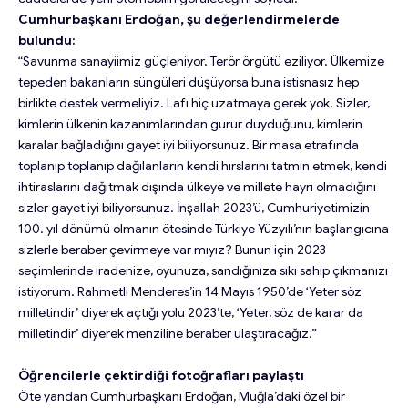
Cumhurbaşkanı Erdoğan, şu değerlendirmelerde
bulundu:
“Savunma sanayiimiz güçleniyor. Terör örgütü eziliyor. Ülkemize
tepeden bakanların süngüleri düşüyorsa buna istisnasız hep
birlikte destek vermeliyiz. Lafı hiç uzatmaya gerek yok. Sizler,
kimlerin ülkenin kazanımlarından gurur duyduğunu, kimlerin
karalar bağladığını gayet iyi biliyorsunuz. Bir masa etrafında
toplanıp toplanıp dağılanların kendi hırslarını tatmin etmek, kendi
ihtiraslarını dağıtmak dışında ülkeye ve millete hayrı olmadığını
sizler gayet iyi biliyorsunuz. İnşallah 2023’ü, Cumhuriyetimizin
100. yıl dönümü olmanın ötesinde Türkiye Yüzyılı’nın başlangıcına
sizlerle beraber çevirmeye var mıyız? Bunun için 2023
seçimlerinde iradenize, oyunuza, sandığınıza sıkı sahip çıkmanızı
istiyorum. Rahmetli Menderes’in 14 Mayıs 1950’de ‘Yeter söz
milletindir’ diyerek açtığı yolu 2023’te, ‘Yeter, söz de karar da
milletindir’ diyerek menziline beraber ulaştıracağız.”
Öğrencilerle çektirdiği fotoğrafları paylaştı
Öte yandan Cumhurbaşkanı Erdoğan, Muğla’daki özel bir