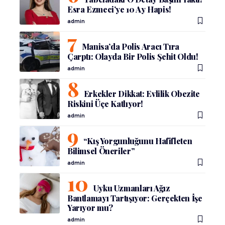
Esra Ezmeci’ye 10 Ay Hapis!
admin
Manisa’da Polis Aracı Tıra
Çarptı: Olayda Bir Polis Şehit Oldu!
admin
Erkekler Dikkat: Evlilik Obezite
Riskini Üçe Katlıyor!
admin
“Kış Yorgunluğunu Hafifleten
Bilimsel Öneriler”
admin
Uyku Uzmanları Ağız
Bantlamayı Tartışıyor: Gerçekten İşe
Yarıyor mu?
admin