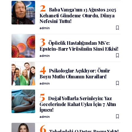
Baba Vanga’nın 13 Ağustos 2025
Kehaneti Gündeme Oturdu, Dünya
Nefesini Tuttu!
admin
Öpücük Hastalığından MS’e:
Epstein-Barr Virüsünün Sinsi Etkisi!
admin
Psikologlar Açıklıyor: Ömür
Boyu Mutlu Olmanın Kuralları!
admin
Doğal Yollarla Serinleyin: Yaz
Gecelerinde Rahat Uyku İçin 7 Altın
İpucu!
admin
Tabeladaki O Detay Başını Yaktı!