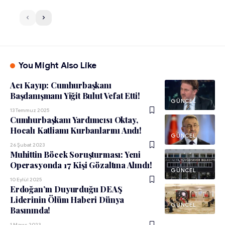
You Might Also Like
Acı Kayıp: Cumhurbaşkanı
Başdanışmanı Yiğit Bulut Vefat Etti!
GÜNCEL
13 Temmuz 2025
Cumhurbaşkanı Yardımcısı Oktay,
Hocalı Katliamı Kurbanlarını Andı!
GÜNCEL
26 Şubat 2023
Muhittin Böcek Soruşturması: Yeni
Operasyonda 17 Kişi Gözaltına Alındı!
GÜNCEL
10 Eylül 2025
Erdoğan’ın Duyurduğu DEAŞ
Liderinin Ölüm Haberi Dünya
GÜNCEL
Basınında!
1 Mayıs 2023