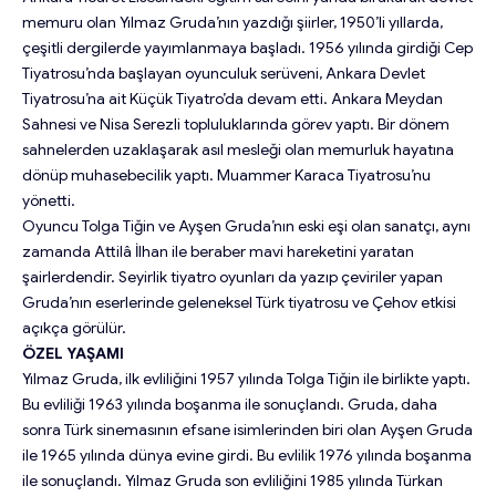
memuru olan Yılmaz Gruda’nın yazdığı şiirler, 1950’li yıllarda,
çeşitli dergilerde yayımlanmaya başladı. 1956 yılında girdiği Cep
Tiyatrosu’nda başlayan oyunculuk serüveni, Ankara Devlet
Tiyatrosu’na ait Küçük Tiyatro’da devam etti. Ankara Meydan
Sahnesi ve Nisa Serezli topluluklarında görev yaptı. Bir dönem
sahnelerden uzaklaşarak asıl mesleği olan memurluk hayatına
dönüp muhasebecilik yaptı. Muammer Karaca Tiyatrosu’nu
yönetti.
Oyuncu Tolga Tiğin ve Ayşen Gruda’nın eski eşi olan sanatçı, aynı
zamanda Attilâ İlhan ile beraber mavi hareketini yaratan
şairlerdendir. Seyirlik tiyatro oyunları da yazıp çeviriler yapan
Gruda’nın eserlerinde geleneksel Türk tiyatrosu ve Çehov etkisi
açıkça görülür.
ÖZEL YAŞAMI
Yılmaz Gruda, ilk evliliğini 1957 yılında Tolga Tiğin ile birlikte yaptı.
Bu evliliği 1963 yılında boşanma ile sonuçlandı. Gruda, daha
sonra Türk sinemasının efsane isimlerinden biri olan Ayşen Gruda
ile 1965 yılında dünya evine girdi. Bu evlilik 1976 yılında boşanma
ile sonuçlandı. Yılmaz Gruda son evliliğini 1985 yılında Türkan