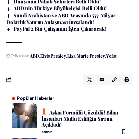
Dünyanın Pahalı Şehirleri Belli Oldu!
ABD’nin Türkiye Büyükelçisi Belli Oldu!
Suudi Arabistan ve ABD Arasında 557 Milyar
Dolarlık Yatırım Anlaşması İmzalandı!
PayPal 2 Bin Çalışanını İşten Çıkaracak!
Etiketler
ABD
Elvis Presley
Lisa Marie Presley
Vefat
Popüler Haberler
Aşkın Formülü Çözüldü! Bilim
İnsanları Mutlu Evliliğin Sırrını
Açıkladı!
admin