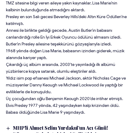
TMZ sitesine bilgi veren aileye yakın kaynaklar, Lisa Marie’nin
kalbinin bulunduğunda atmadığını aktardı.
Presley en son Salı gecesi Beverley Hills’deki Altın Küre Ödülleri’ne
katılmıştı.
Annesi ile birlikte geldiği gecede, Austin Butler’ın babasını
canlandırdığı rolle En İyi Erkek Oyuncu ödülünü almasını izledi.
Butler’ın Presley ailesine teşekkürünü gözyaşlarıyla izledi.
1968 yılında doğan Lisa Marie, babasının izinden giderek, müzik
alanında kariyer yaptı.
Çıkardığı üç albüm arasında, 2003’te yayınladığı ilk albümü
yüzbinlerce kopya satarak, olumlu eleştiriler aldı.
Yıldız isim pop efsanesi Michael Jackson, aktör Nicholas Cage ve
müzisyenler Danny Keough ve Michael Lockwood ile yaptığı bir
evliliklerle de konuşuldu.
Üç çocuğundan oğlu Benjamin Keough 2020’de intihar etmişti.
Elvis Presley 1977 yılında, 42 yaşındayken kalp krizinden öldü.
Babası öldüğünde Lisa Marie 9 yaşındaydı.
MHP’li Ahmet Selim Yurdakul’un Acı Günü!