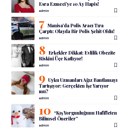
Esra Ezmeci’ye 10 Ay Hapis!
admin
Manisa’da Polis Aracı Tıra
Çarptı: Olayda Bir Polis Şehit Oldu!
admin
Erkekler Dikkat: Evlilik Obezite
Riskini Üçe Katlıyor!
admin
Uyku Uzmanları Ağız Bantlamayı
Tartışıyor: Gerçekten İşe Yarıyor
mu?
admin
“Kış Yorgunluğunu Hafifleten
Bilimsel Öneriler”
admin