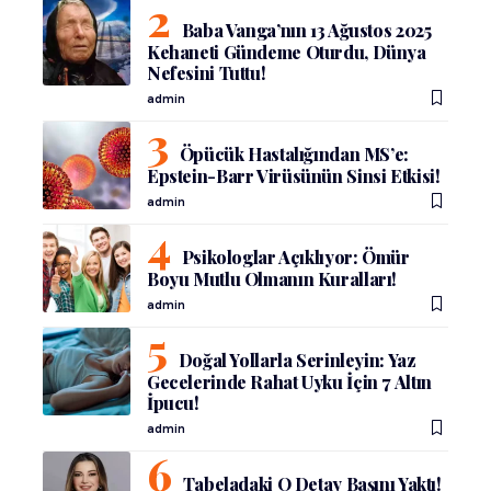
Baba Vanga’nın 13 Ağustos 2025
Kehaneti Gündeme Oturdu, Dünya
Nefesini Tuttu!
admin
Öpücük Hastalığından MS’e:
Epstein-Barr Virüsünün Sinsi Etkisi!
admin
Psikologlar Açıklıyor: Ömür
Boyu Mutlu Olmanın Kuralları!
admin
Doğal Yollarla Serinleyin: Yaz
Gecelerinde Rahat Uyku İçin 7 Altın
İpucu!
admin
Tabeladaki O Detay Başını Yaktı!