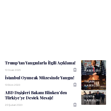
Trump’tan Yangınlarla İlgili Açıklama!
DÜNYA
13 Ocak 2025
HABERLERI
İstanbul Oyuncak Müzesinde Yangın!
YAŞAM
13 Ekim 2023
HABERLERI
ABD Dışişleri Bakanı Blinken’den
DÜNYA
Türkiye’ye Destek Mesajı!
HABERLERI
20 Şubat 2023