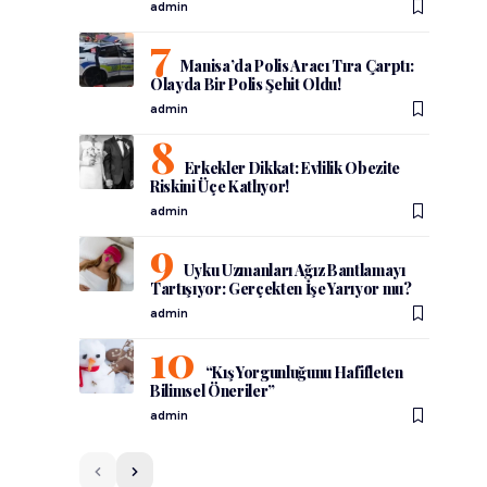
admin
Manisa’da Polis Aracı Tıra Çarptı:
Olayda Bir Polis Şehit Oldu!
admin
Erkekler Dikkat: Evlilik Obezite
Riskini Üçe Katlıyor!
admin
Uyku Uzmanları Ağız Bantlamayı
Tartışıyor: Gerçekten İşe Yarıyor mu?
admin
“Kış Yorgunluğunu Hafifleten
Bilimsel Öneriler”
.
admin