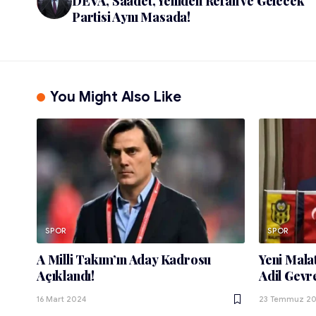
DEVA, Saadet, Yeniden Refah ve Gelecek
Partisi Aynı Masada!
You Might Also Like
SPOR
SPOR
A Milli Takım’ın Aday Kadrosu
Yeni Mala
Açıklandı!
Adil Gevre
16 Mart 2024
23 Temmuz 2