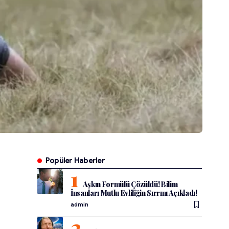
Popüler Haberler
Aşkın Formülü Çözüldü! Bilim
İnsanları Mutlu Evliliğin Sırrını Açıkladı!
admin