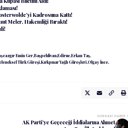
a Kupası Biletini Aldı!
klaması!
osterwolde’yi Kadrosuna Kattı!
t Meler, Hakemliği Bıraktı!
di!
şcazgır Emin Ger
Başpehlivan
Edirne
Erkan Taş
eleneksel Türk Güreşi
Kırkpınar Yağlı Güreşleri
Olgay İnce
SONRAKI HABER
AK Parti’ye Geçeceği İddialarına Ahmet