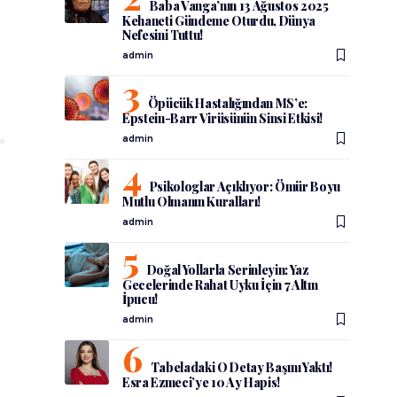
Baba Vanga’nın 13 Ağustos 2025
Kehaneti Gündeme Oturdu, Dünya
Nefesini Tuttu!
admin
Öpücük Hastalığından MS’e:
Epstein-Barr Virüsünün Sinsi Etkisi!
admin
Psikologlar Açıklıyor: Ömür Boyu
Mutlu Olmanın Kuralları!
admin
Doğal Yollarla Serinleyin: Yaz
Gecelerinde Rahat Uyku İçin 7 Altın
İpucu!
admin
Tabeladaki O Detay Başını Yaktı!
Esra Ezmeci’ye 10 Ay Hapis!