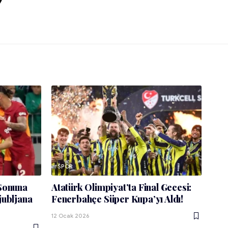
SPOR
 Sonuna
Atatürk Olimpiyat’ta Final Gecesi:
jubljana
Fenerbahçe Süper Kupa’yı Aldı!
12 Ocak 2026