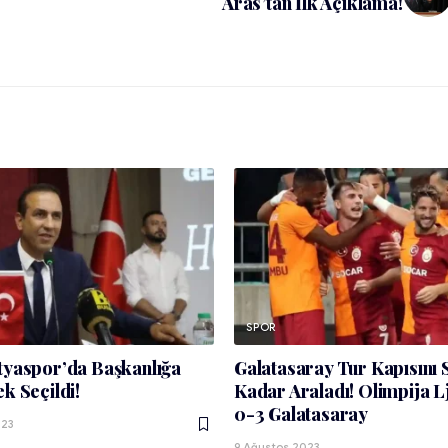
Aras’tan İlk Açıklama!
SPOR
tyaspor’da Başkanlığa
Galatasaray Tur Kapısını
k Seçildi!
Kadar Araladı! Olimpija L
0-3 Galatasaray
023
9 Ağustos 2023