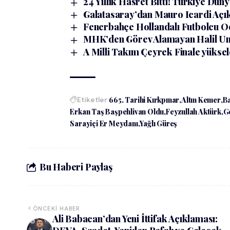
24 Yıllık Hasret Bitti! Türkiye Düny
Galatasaray’dan Mauro Icardi Açı
Fenerbahçe Hollandalı Futbolcu O
MHK’den Görev Alamayan Halil Umu
A Milli Takım Çeyrek Finale yüksel
Etiketler
665. Tarihi Kırkpınar
Altın Kemer
Ba
Erkan Taş Başpehlivan Oldu
Feyzullah Aktürk
G
Sarayiçi Er Meydanı
Yağlı Güreş
Bu Haberi Paylaş
ÖNCEKI HABER
Ali Babacan’dan Yeni İttifak Açıklaması: