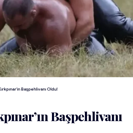
Kırkpınar’ın Başpehlivanı Oldu!
kpınar’ın Başpehlivanı