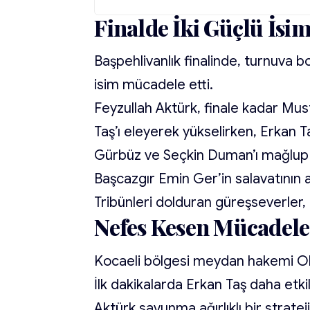
Finalde İki Güçlü İsi
Başpehlivanlık finalinde, turnuva b
isim mücadele etti.
Feyzullah Aktürk, finale kadar Mus
Taş’ı eleyerek yükselirken, Erkan Ta
Gürbüz ve Seçkin Duman’ı mağlup e
Başcazgır Emin Ger’in salavatının 
Tribünleri dolduran güreşseverler, i
Nefes Kesen Mücadel
Kocaeli bölgesi meydan hakemi Olg
İlk dakikalarda Erkan Taş daha etk
Aktürk savunma ağırlıklı bir strateji 