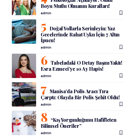
Boyu Mutlu Olmanın Kuralları!
admin
Doğal Yollarla Serinleyin: Yaz
Gecelerinde Rahat Uyku İçin 7 Altın
İpucu!
admin
Tabeladaki O Detay Başını Yaktı!
Esra Ezmeci’ye 10 Ay Hapis!
admin
Manisa’da Polis Aracı Tıra
Çarptı: Olayda Bir Polis Şehit Oldu!
admin
“Kış Yorgunluğunu Hafifleten
Bilimsel Öneriler”
admin