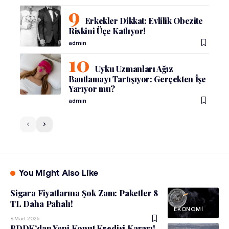
Erkekler Dikkat: Evlilik Obezite
Riskini Üçe Katlıyor!
admin
Uyku Uzmanları Ağız
Bantlamayı Tartışıyor: Gerçekten İşe
Yarıyor mu?
admin
You Might Also Like
Sigara Fiyatlarına Şok Zam: Paketler 8
TL Daha Pahalı!
EKONOMI
6 Mart 2025
BDDK’dan Yeni Konut Kredisi Kararı!