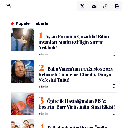
Popüler Haberler
Aşkın Formülü Çözüldü! Bilim
İnsanları Mutlu Evliliğin Sırrını
Açıkladı!
admin
Baba Vanga’nın 13 Ağustos 2025
Kehaneti Gündeme Oturdu, Dünya
Nefesini Tuttu!
admin
Öpücük Hastalığından MS’e:
Epstein-Barr Virüsünün Sinsi Etkisi!
admin
Psikologlar Açıklıyor: Ömür