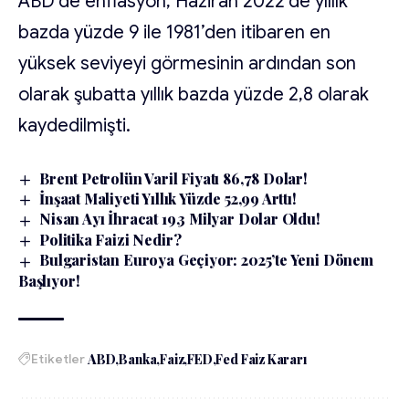
ABD’de enflasyon, Haziran 2022’de yıllık
bazda yüzde 9 ile 1981’den itibaren en
yüksek seviyeyi görmesinin ardından son
olarak şubatta yıllık bazda yüzde 2,8 olarak
kaydedilmişti.
Brent Petrolün Varil Fiyatı 86,78 Dolar!
İnşaat Maliyeti Yıllık Yüzde 52,99 Arttı!
Nisan Ayı İhracat 19,3 Milyar Dolar Oldu!
Politika Faizi Nedir?
Bulgaristan Euroya Geçiyor: 2025’te Yeni Dönem
Başlıyor!
Etiketler
ABD
Banka
Faiz
FED
Fed Faiz Kararı