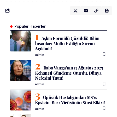
Popüler Haberler
Aşkın Formülü Çözüldü! Bilim
İnsanları Mutlu Evliliğin Sırrını
Açıkladı!
admin
Baba Vanga’nın 13 Ağustos 2025
Kehaneti Gündeme Oturdu, Dünya
Nefesini Tuttu!
admin
Öpücük Hastalığından MS’e:
Epstein-Barr Virüsünün Sinsi Etkisi!
admin