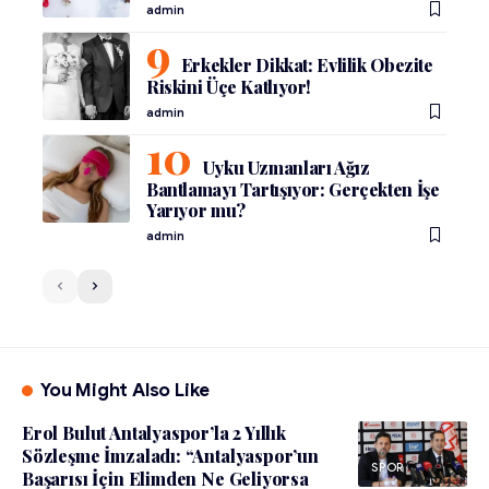
admin
Erkekler Dikkat: Evlilik Obezite
Riskini Üçe Katlıyor!
admin
Uyku Uzmanları Ağız
Bantlamayı Tartışıyor: Gerçekten İşe
Yarıyor mu?
admin
You Might Also Like
Erol Bulut Antalyaspor’la 2 Yıllık
Sözleşme İmzaladı: “Antalyaspor’un
SPOR
Başarısı İçin Elimden Ne Geliyorsa