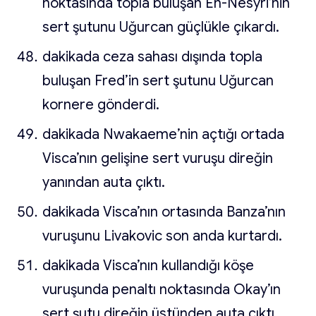
noktasında topla buluşan En-Nesyri’nin
sert şutunu Uğurcan güçlükle çıkardı.
dakikada ceza sahası dışında topla
buluşan Fred’in sert şutunu Uğurcan
kornere gönderdi.
dakikada Nwakaeme’nin açtığı ortada
Visca’nın gelişine sert vuruşu direğin
yanından auta çıktı.
dakikada Visca’nın ortasında Banza’nın
vuruşunu Livakovic son anda kurtardı.
dakikada Visca’nın kullandığı köşe
vuruşunda penaltı noktasında Okay’ın
sert şutu direğin üstünden auta çıktı.