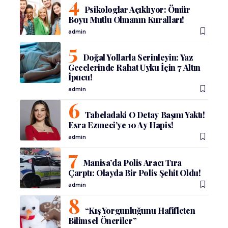
Psikologlar Açıklıyor: Ömür
Boyu Mutlu Olmanın Kuralları!
admin
Doğal Yollarla Serinleyin: Yaz
Gecelerinde Rahat Uyku İçin 7 Altın
İpucu!
admin
Tabeladaki O Detay Başını Yaktı!
Esra Ezmeci’ye 10 Ay Hapis!
admin
Manisa’da Polis Aracı Tıra
Çarptı: Olayda Bir Polis Şehit Oldu!
admin
“Kış Yorgunluğunu Hafifleten
Bilimsel Öneriler”