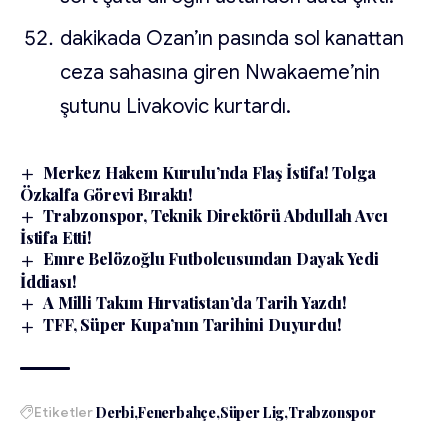
dakikada Ozan’ın pasında sol kanattan
ceza sahasına giren Nwakaeme’nin
şutunu Livakovic kurtardı.
Merkez Hakem Kurulu’nda Flaş İstifa! Tolga
Özkalfa Görevi Bıraktı!
Trabzonspor, Teknik Direktörü Abdullah Avcı
İstifa Etti!
Emre Belözoğlu Futbolcusundan Dayak Yedi
İddiası!
A Milli Takım Hırvatistan’da Tarih Yazdı!
TFF, Süper Kupa’nın Tarihini Duyurdu!
Etiketler
Derbi
Fenerbahçe
Süper Lig
Trabzonspor