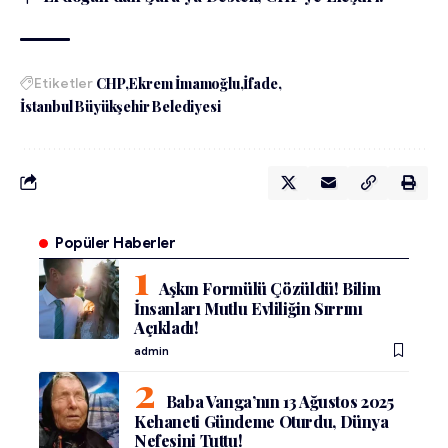
Etiketler
CHP
Ekrem İmamoğlu
İfade
İstanbul Büyükşehir Belediyesi
Popüler Haberler
Aşkın Formülü Çözüldü! Bilim
İnsanları Mutlu Evliliğin Sırrını
Açıkladı!
admin
Baba Vanga’nın 13 Ağustos 2025
Kehaneti Gündeme Oturdu, Dünya
Nefesini Tuttu!