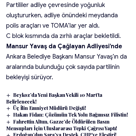
Partililer adliye çevresinde yoğunluk
oluştururken, adliye önündeki meydanda
polis araçları ve TOMA’lar yer aldı.
C blok kısmında da zırhlı araçlar bekletildi.
Mansur Yavaş da Çağlayan Adliyesi’nde
Ankara Belediye Başkanı Mansur Yavaş’ın da
aralarında bulunduğu çok sayıda partilinin
bekleyişi sürüyor.
Beykoz’da Yeni Başkan Vekili 10 Mart’ta
Belirlenecek!
Üç İlin Emniyet Müdürü Değişti!
Hakan Fidan: Çözümün Tek Yolu Bağımsız Filistin!
Fahrettin Altun, Gazze’de Öldürülen Basın
Mensupları İçin Uluslararası Tepki Çağrısı Yaptı!
Erdoğan’dan Şara’ya Destek, CHP’ye Eleştiri!