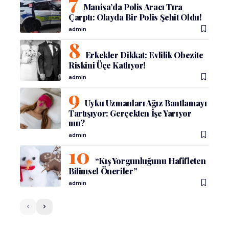
Manisa’da Polis Aracı Tıra
Çarptı: Olayda Bir Polis Şehit Oldu!
admin
Erkekler Dikkat: Evlilik Obezite
Riskini Üçe Katlıyor!
admin
Uyku Uzmanları Ağız Bantlamayı
Tartışıyor: Gerçekten İşe Yarıyor
mu?
admin
“Kış Yorgunluğunu Hafifleten
Bilimsel Öneriler”
admin