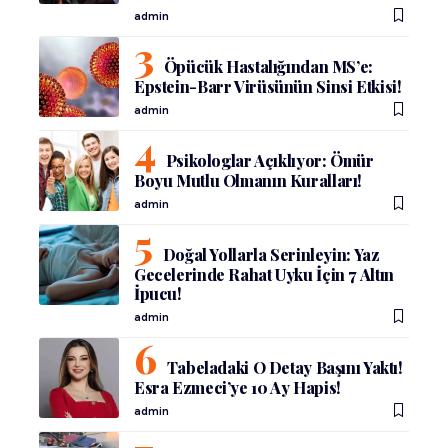
admin
Öpücük Hastalığından MS’e:
Epstein-Barr Virüsünün Sinsi Etkisi!
admin
Psikologlar Açıklıyor: Ömür
Boyu Mutlu Olmanın Kuralları!
admin
Doğal Yollarla Serinleyin: Yaz
Gecelerinde Rahat Uyku İçin 7 Altın
İpucu!
admin
Tabeladaki O Detay Başını Yaktı!
Esra Ezmeci’ye 10 Ay Hapis!
admin