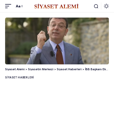
Aa
Siyaset Alemi
>
Siyasetin Merkezi
>
Siyaset Haberleri
>
İBB Başkanı Ekrem İmamoğlu İfade Vermek İçin Adliyede!
SIYASET HABERLERI