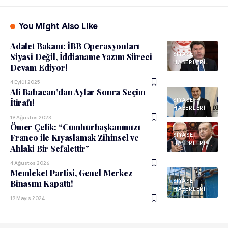
You Might Also Like
Adalet Bakanı: İBB Operasyonları
SIYASET
Siyasi Değil, İddianame Yazım Süreci
HABERLERI
Devam Ediyor!
4 Eylül 2025
Ali Babacan’dan Aylar Sonra Seçim
SIYASET
İtirafı!
HABERLERI
19 Ağustos 2023
Ömer Çelik: “Cumhurbaşkanımızı
SIYASET
Franco ile Kıyaslamak Zihinsel ve
HABERLERI
Ahlaki Bir Sefalettir”
4 Ağustos 2026
Memleket Partisi, Genel Merkez
SIYASET
Binasını Kapattı!
HABERLERI
19 Mayıs 2024