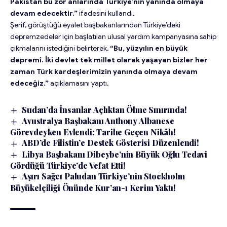
Pakistan bu zor anlarında Türkiye’nin yanında olmaya
devam edecektir.”
ifadesini kullandı.
Şerif, görüştüğü eyalet başbakanlarından Türkiye’deki
depremzedeler için başlatılan ulusal yardım kampanyasına sahip
çıkmalarını istediğini belirterek,
“Bu, yüzyılın en büyük
depremi. İki devlet tek millet olarak yaşayan bizler her
zaman Türk kardeşlerimizin yanında olmaya devam
edeceğiz.”
açıklamasını yaptı.
Sudan’da İnsanlar Açlıktan Ölme Sınırında!
Avustralya Başbakanı Anthony Albanese
Görevdeyken Evlendi: Tarihe Geçen Nikâh!
ABD’de Filistin’e Destek Gösterisi Düzenlendi!
Libya Başbakanı Dibeybe’nin Büyük Oğlu Tedavi
Gördüğü Türkiye’de Vefat Etti!
Aşırı Sağcı Paludan Türkiye’nin Stockholm
Büyükelçiliği Önünde Kur’an-ı Kerim Yaktı!