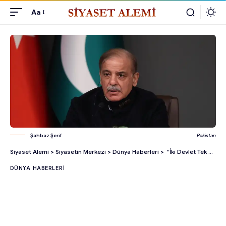
Aa
Şahbaz Şerif
Pakistan
Siyaset Alemi
>
Siyasetin Merkezi
>
Dünya Haberleri
>
“İki Devlet Tek Millet Olarak Türk Kardeşlerimizin Yanındayız”
DÜNYA HABERLERI