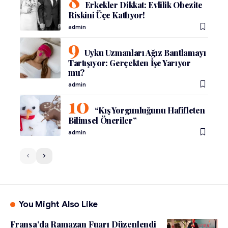
Erkekler Dikkat: Evlilik Obezite
Riskini Üçe Katlıyor!
admin
Uyku Uzmanları Ağız Bantlamayı
Tartışıyor: Gerçekten İşe Yarıyor
mu?
admin
“Kış Yorgunluğunu Hafifleten
Bilimsel Öneriler”
admin
You Might Also Like
Fransa’da Ramazan Fuarı Düzenlendi