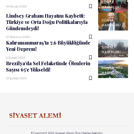
DÜNYA
10 Nisan 2023
HABERLERI
Lindsey Graham Hayatını Kaybetti:
DÜNYA
Türkiye ve Orta Doğu Politikalarıyla
HABERLERI
Gündemdeydi!
12 Temmuz 2026
Kahramanmaraş’ta 7,6 Büyüklüğünde
SIYASET
Yeni Deprem!
HABERLERI
6 Şubat 2023
Brezilya’da Sel Felaketinde Ölenlerin
DÜNYA
Sayısı 65’e Yükseldi!
HABERLERI
27 Şubat 2023
© Copyright 2022, Siyaset Alemi Tüm Hakları Saklıdır.