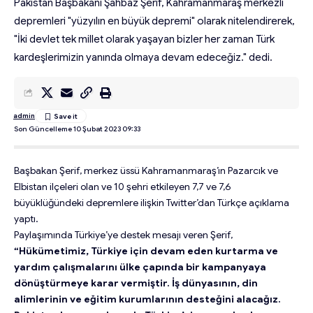
Pakistan Başbakanı Şahbaz Şerif, Kahramanmaraş merkezli
depremleri "yüzyılın en büyük depremi" olarak nitelendirerek,
"İki devlet tek millet olarak yaşayan bizler her zaman Türk
kardeşlerimizin yanında olmaya devam edeceğiz." dedi.
admin
Son Güncelleme 10 Şubat 2023 09:33
Başbakan Şerif, merkez üssü Kahramanmaraş’ın Pazarcık ve
Elbistan ilçeleri olan ve 10 şehri etkileyen 7,7 ve 7,6
büyüklüğündeki depremlere ilişkin Twitter’dan Türkçe açıklama
yaptı.
Paylaşımında Türkiye’ye destek mesajı veren Şerif,
“Hükümetimiz, Türkiye için devam eden kurtarma ve
yardım çalışmalarını ülke çapında bir kampanyaya
dönüştürmeye karar vermiştir. İş dünyasının, din
alimlerinin ve eğitim kurumlarının desteğini alacağız.