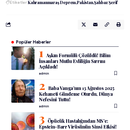
Etiketler
Kahramanmaraş Deprem
Pakistan
Şahbaz Şerif
Popüler Haberler
Aşkın Formülü Çözüldü! Bilim
İnsanları Mutlu Evliliğin Sırrını
Açıkladı!
admin
Baba Vanga’nın 13 Ağustos 2025
Kehaneti Gündeme Oturdu, Dünya
Nefesini Tuttu!
admin
Öpücük Hastalığından MS’e:
Epstein-Barr Virüsünün Sinsi Etkisi!