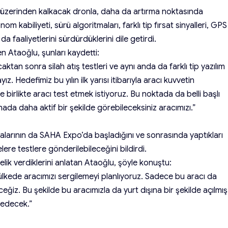
, üzerinden kalkacak dronla, daha da artırma noktasında
m kabiliyeti, sürü algoritmaları, farklı tip fırsat sinyalleri, GPS
 faaliyetlerini sürdürdüklerini dile getirdi.
en Ataoğlu, şunları kaydetti:
tan sonra silah atış testleri ve aynı anda da farklı tip yazılım
z. Hedefimiz bu yılın ilk yarısı itibarıyla aracı kuvvetin
e birlikte aracı test etmek istiyoruz. Bu noktada da belli başlı
ahada daha aktif bir şekilde görebileceksiniz aracımızı.”
alarının da SAHA Expo’da başladığını ve sonrasında yaptıkları
ere testlere gönderilebileceğini bildirdi.
celik verdiklerini anlatan Ataoğlu, şöyle konuştu:
ülkede aracımızı sergilemeyi planlıyoruz. Sadece bu aracı da
eceğiz. Bu şekilde bu aracımızla da yurt dışına bir şekilde açılmış
 edecek.”