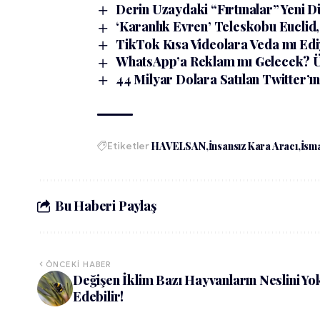
Derin Uzaydaki “Fırtınalar” Yeni Dü
‘Karanlık Evren’ Teleskobu Euclid,
TikTok Kısa Videolara Veda mı Ed
WhatsApp’a Reklam mı Gelecek? Üst
44 Milyar Dolara Satılan Twitter’ın
Etiketler
HAVELSAN
İnsansız Kara Aracı
İsm
Bu Haberi Paylaş
ÖNCEKI HABER
Değişen İklim Bazı Hayvanların Neslini Yo
Edebilir!