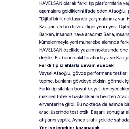
HAVELSAN olarak farklı tip platformlarla ya
aşamalara geldiklerini ifade eden Ataoğlu, 
“Dijital birlik noktasında çalışmalarımız var
Kapgan da bu dijital birliğin yeni üyesi. Dijit
Barkan, insansız hava aracımız Baha, insans
kümelenmeyle yeni muharebe alanında farklı 
HAVELSAN özellikle yazılım noktasında öne çı
değiliz. Biz bunun akıl tarafındayız ve Kapgan
Farklı tip silahlarla devam edecek
Veysel Ataoğlu, gövde performans testleri 
tepme, bunların gövdeye etkisini görmek için 
Farklı tip silahları boyut boyut deneyecekleri
makineli tüfekle başladıklarını belirten Ataoğ
envanterine girdi. Bu noktada da aslında bir 
aracı üzerinde test ettik. Başarılı sonuçla
atışlarını yaptık. Ayrıca silahlı şekilde sah
Yeni yetenekler kazanacak