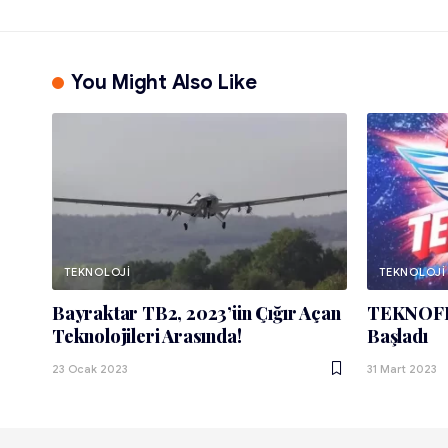
You Might Also Like
TEKNOLOJI
TEKNOLOJI
Bayraktar TB2, 2023’ün Çığır Açan
TEKNOFES
Teknolojileri Arasında!
Başladı
23 Ocak 2023
31 Mart 2023