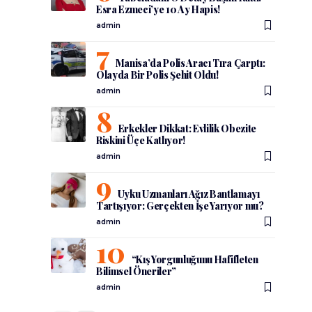
Esra Ezmeci’ye 10 Ay Hapis!
admin
Manisa’da Polis Aracı Tıra Çarptı:
Olayda Bir Polis Şehit Oldu!
admin
Erkekler Dikkat: Evlilik Obezite
Riskini Üçe Katlıyor!
admin
Uyku Uzmanları Ağız Bantlamayı
Tartışıyor: Gerçekten İşe Yarıyor mu?
admin
“Kış Yorgunluğunu Hafifleten
Bilimsel Öneriler”
admin