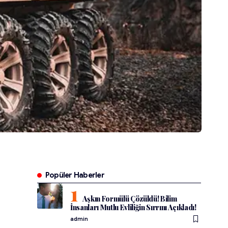
Popüler Haberler
Aşkın Formülü Çözüldü! Bilim
İnsanları Mutlu Evliliğin Sırrını Açıkladı!
admin