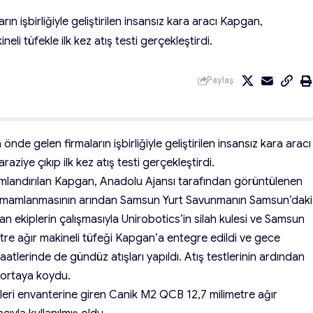
 işbirliğiyle geliştirilen insansız kara aracı Kapgan,
eli tüfekle ilk kez atış testi gerçekleştirdi.
Paylaş
de gelen firmaların işbirliğiyle geliştirilen insansız kara aracı
ziye çıkıp ilk kez atış testi gerçekleştirdi.
numlandırılan Kapgan, Anadolu Ajansı tarafından görüntülenen
n tamamlanmasının arından Samsun Yurt Savunmanın Samsun’daki
an ekiplerin çalışmasıyla Unirobotics’in silah kulesi ve Samsun
re ağır makineli tüfeği Kapgan’a entegre edildi ve gece
saatlerinde de gündüz atışları yapıldı. Atış testlerinin ardından
 ortaya koydu.
tleri envanterine giren Canik M2 QCB 12,7 milimetre ağır