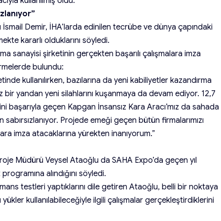
cıyla kullanılmış oldu.
ızlanıyor”
İsmail Demir, İHA’larda edinilen tecrübe ve dünya çapındaki
ekte kararlı olduklarını söyledi.
ma sanayisi şirketinin gerçekten başarılı çalışmalara imza
irmelerde bulundu:
tinde kullanılırken, bazılarına da yeni kabiliyetler kazandırma
ız bir yandan yeni silahlarını kuşanmaya da devam ediyor. 12,7
tlerini başarıyla geçen Kapgan İnsansız Kara Aracı’mız da sahada
n sabırsızlanıyor. Projede emeği geçen bütün firmalarımızı
lara imza atacaklarına yürekten inanıyorum.”
oje Müdürü Veysel Ataoğlu da SAHA Expo’da geçen yıl
programına alındığını söyledi.
mans testleri yaptıklarını dile getiren Ataoğlu, belli bir noktaya
ükler kullanılabileceğiyle ilgili çalışmalar gerçekleştirdiklerini