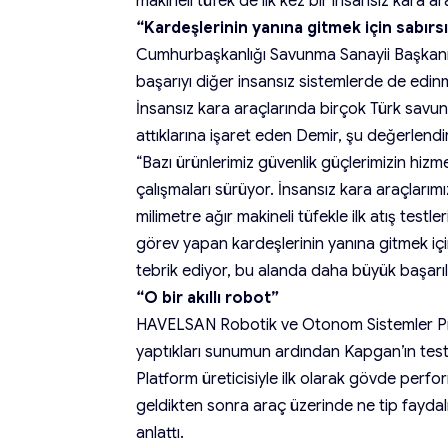
makineli tüfek de ilk kez bir insansız kara ara
“Kardeşlerinin yanına gitmek için sabırs
Cumhurbaşkanlığı Savunma Sanayii Başkanı 
başarıyı diğer insansız sistemlerde de edinm
İnsansız kara araçlarında birçok Türk savun
attıklarına işaret eden Demir, şu değerlend
“Bazı ürünlerimiz güvenlik güçlerimizin hizme
çalışmaları sürüyor. İnsansız kara araçlarım
milimetre ağır makineli tüfekle ilk atış tes
görev yapan kardeşlerinin yanına gitmek içi
tebrik ediyor, bu alanda daha büyük başarı
“O bir akıllı robot”
HAVELSAN Robotik ve Otonom Sistemler Pr
yaptıkları sunumun ardından Kapgan’ın test 
Platform üreticisiyle ilk olarak gövde perfor
geldikten sonra araç üzerinde ne tip faydalı y
anlattı.