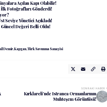
nyalara Açılan Kapı Olabilir!
 İlk Fotoğrafları Gönderdi!
iyor?
 Seviye Yönetici Açıkladı!
 Güncel Değeri Belli Oldu!
ail Demir
Kapgan
Türk Savunma Sanayisi
SONRAKI HABER
k
Kırklareli’nde Istranca Ormanlarının
Muhteşem Görüntüsü!