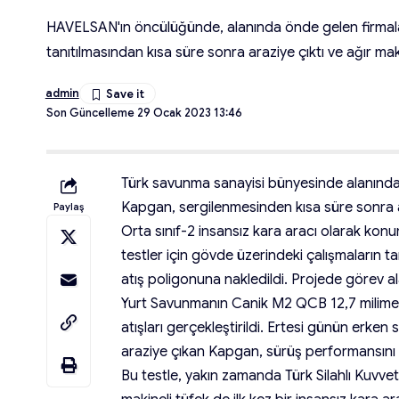
HAVELSAN'ın öncülüğünde, alanında önde gelen firmaların
tanıtılmasından kısa süre sonra araziye çıktı ve ağır makin
admin
Son Güncelleme 29 Ocak 2023 13:46
Türk savunma sanayisi bünyesinde alanında ön
Kapgan, sergilenmesinden kısa süre sonra ara
Paylaş
Orta sınıf-2 insansız kara aracı olarak ko
testler için gövde üzerindeki çalışmaları
atış poligonuna nakledildi. Projede görev al
Yurt Savunmanın Canik M2 QCB 12,7 milimet
atışları gerçekleştirildi. Ertesi günün erken 
araziye çıkan Kapgan, sürüş performansını
Bu testle, yakın zamanda Türk Silahlı Kuvve