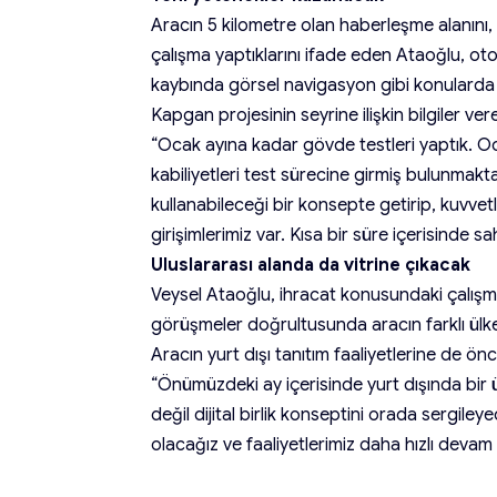
Aracın 5 kilometre olan haberleşme alanını
çalışma yaptıklarını ifade eden Ataoğlu, otono
kaybında görsel navigasyon gibi konularda da
Kapgan projesinin seyrine ilişkin bilgiler ver
“Ocak ayına kadar gövde testleri yaptık. Ocak
kabiliyetleri test sürecine girmiş bulunmaktayı
kullanabileceği bir konsepte getirip, kuvvetl
girişimlerimiz var. Kısa bir süre içerisinde s
Uluslararası alanda da vitrine çıkacak
Veysel Ataoğlu, ihracat konusundaki çalışm
görüşmeler doğrultusunda aracın farklı ülkel
Aracın yurt dışı tanıtım faaliyetlerine de ön
“Önümüzdeki ay içerisinde yurt dışında bir 
değil dijital birlik konseptini orada sergiley
olacağız ve faaliyetlerimiz daha hızlı devam