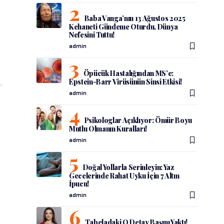
Baba Vanga’nın 13 Ağustos 2025
Kehaneti Gündeme Oturdu, Dünya
Nefesini Tuttu!
admin
Öpücük Hastalığından MS’e:
Epstein-Barr Virüsünün Sinsi Etkisi!
admin
Psikologlar Açıklıyor: Ömür Boyu
Mutlu Olmanın Kuralları!
admin
Doğal Yollarla Serinleyin: Yaz
Gecelerinde Rahat Uyku İçin 7 Altın
İpucu!
admin
Tabeladaki O Detay Başını Yaktı!