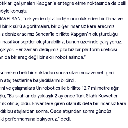
ptıkları çalışmaları Kapgan’a entegre etme noktasında da belli
şöyle konuştu:
. HAVELSAN, Türkiye’de dijital birliğe öncülük eden bir firma ve
al birlik sürü algoritmaları, bir diğer insansız kara aracımız
ız deniz aracımız Sancar’la birlikte Kapgan’ın oluşturduğu
nasıl konseptler oluşturabiliriz, bunun üzerinde çalışıyoruz.
kıyor. Her zaman dediğimiz gibi biz bir platform üreticisi
 da bir araç değil bir akıllı robot aslında.”
sürerken belli bir noktadan sonra silah mukavemet, geri
atış testlerine başladıklarını bildirdi.
ni ve çalışmalara Unirobotics ile birlikte 12,7 milimetre ağır
lu, “Bu silahlar da yaklaşık 2 ay önce Türk Silahlı Kuvvetleri
ilk olmuş oldu. Envantere giren silahı ilk defa bir insansız kara
r aldık bu atışlardan sonra. Gece atışından sonra gündüz
adaki performansına bakıyoruz.” dedi.