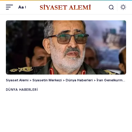
Aa
Siyaset Alemi
>
Siyasetin Merkezi
>
Dünya Haberleri
>
İran Genelkurmay Başkanı Ali Şadmani Öldürüldü mü?
DÜNYA HABERLERI