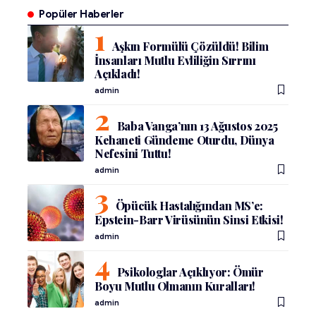
Popüler Haberler
Aşkın Formülü Çözüldü! Bilim
İnsanları Mutlu Evliliğin Sırrını
Açıkladı!
admin
Baba Vanga’nın 13 Ağustos 2025
Kehaneti Gündeme Oturdu, Dünya
Nefesini Tuttu!
admin
Öpücük Hastalığından MS’e:
Epstein-Barr Virüsünün Sinsi Etkisi!
admin
Psikologlar Açıklıyor: Ömür
Boyu Mutlu Olmanın Kuralları!
admin