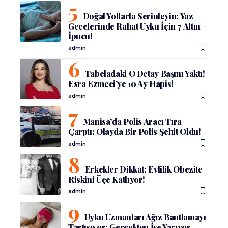
Doğal Yollarla Serinleyin: Yaz
Gecelerinde Rahat Uyku İçin 7 Altın
İpucu!
admin
Tabeladaki O Detay Başını Yaktı!
Esra Ezmeci’ye 10 Ay Hapis!
admin
Manisa’da Polis Aracı Tıra
Çarptı: Olayda Bir Polis Şehit Oldu!
admin
Erkekler Dikkat: Evlilik Obezite
Riskini Üçe Katlıyor!
admin
Uyku Uzmanları Ağız Bantlamayı
Tartışıyor: Gerçekten İşe Yarıyor