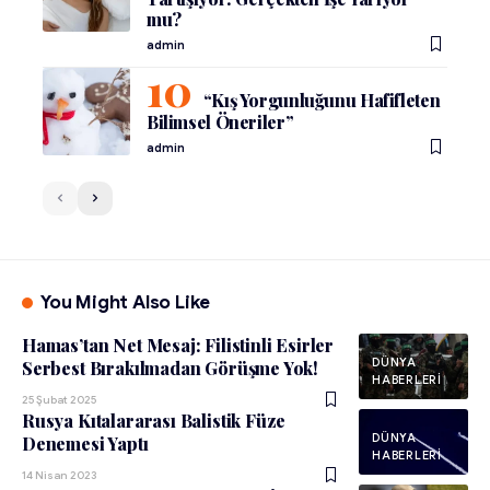
mu?
admin
“Kış Yorgunluğunu Hafifleten
Bilimsel Öneriler”
admin
You Might Also Like
Hamas’tan Net Mesaj: Filistinli Esirler
DÜNYA
Serbest Bırakılmadan Görüşme Yok!
HABERLERI
25 Şubat 2025
Rusya Kıtalararası Balistik Füze
DÜNYA
Denemesi Yaptı
HABERLERI
14 Nisan 2023