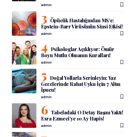
admin
Öpücük Hastalığından MS’e:
Epstein-Barr Virüsünün Sinsi Etkisi!
admin
Psikologlar Açıklıyor: Ömür
Boyu Mutlu Olmanın Kuralları!
admin
Doğal Yollarla Serinleyin: Yaz
Gecelerinde Rahat Uyku İçin 7 Altın
İpucu!
admin
Tabeladaki O Detay Başını Yaktı!
Esra Ezmeci’ye 10 Ay Hapis!
admin