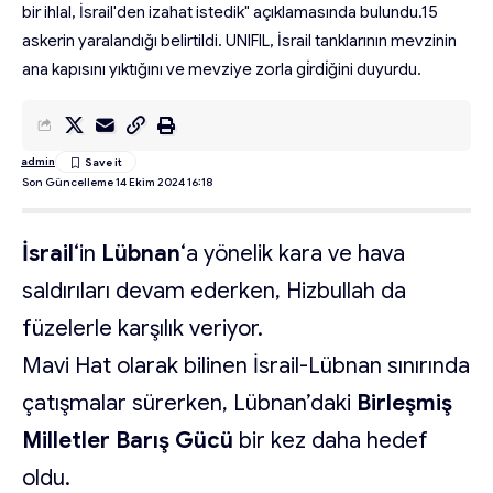
bir ihlal, İsrail'den izahat istedik" açıklamasında bulundu.15
askerin yaralandığı belirtildi. UNIFIL, İsrail tanklarının mevzinin
ana kapısını yıktığını ve mevziye zorla gi̇rdi̇ğini duyurdu.
admin
Son Güncelleme 14 Ekim 2024 16:18
İsrail
‘in
Lübnan
‘a yönelik kara ve hava
saldırıları devam ederken, Hizbullah da
füzelerle karşılık veriyor.
Mavi Hat olarak bilinen İsrail-Lübnan sınırında
çatışmalar sürerken, Lübnan’daki
Birleşmiş
Milletler Barış Gücü
bir kez daha hedef
oldu.