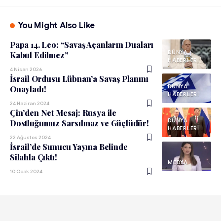
You Might Also Like
Papa 14. Leo: “Savaş Açanların Duaları
DÜNYA
Kabul Edilmez”
HABERLERI
4 Nisan 2026
İsrail Ordusu Lübnan’a Savaş Planını
DÜNYA
Onayladı!
HABERLERI
24 Haziran 2024
Çin’den Net Mesaj: Rusya ile
DÜNYA
Dostluğumuz Sarsılmaz ve Güçlüdür!
HABERLERI
22 Ağustos 2024
İsrail’de Sunucu Yayına Belinde
Silahla Çıktı!
MEDYA
10 Ocak 2024