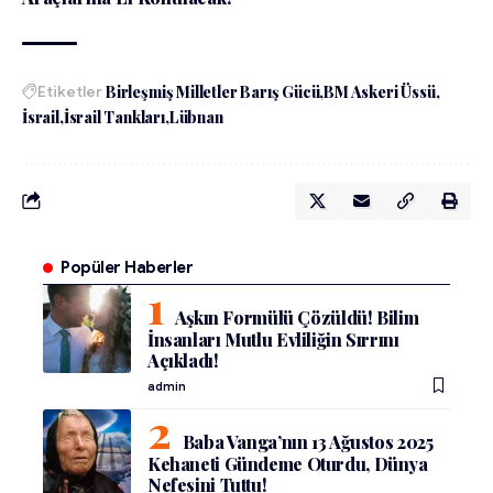
Etiketler
Birleşmiş Milletler Barış Gücü
BM Askeri Üssü
İsrail
İsrail Tankları
Lübnan
Popüler Haberler
Aşkın Formülü Çözüldü! Bilim
İnsanları Mutlu Evliliğin Sırrını
Açıkladı!
admin
Baba Vanga’nın 13 Ağustos 2025
Kehaneti Gündeme Oturdu, Dünya
Nefesini Tuttu!