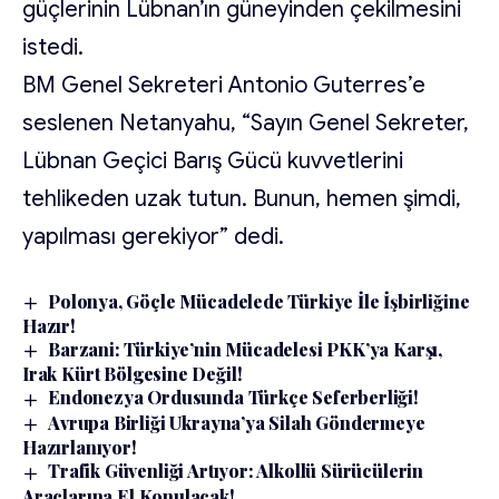
güçlerinin Lübnan’ın güneyinden çekilmesini
istedi.
BM Genel Sekreteri Antonio Guterres’e
seslenen Netanyahu, “Sayın Genel Sekreter,
Lübnan Geçici Barış Gücü kuvvetlerini
tehlikeden uzak tutun. Bunun, hemen şimdi,
yapılması gerekiyor” dedi.
Polonya, Göçle Mücadelede Türkiye İle İşbirliğine
Hazır!
Barzani: Türkiye’nin Mücadelesi PKK’ya Karşı,
Irak Kürt Bölgesine Değil!
Endonezya Ordusunda Türkçe Seferberliği!
Avrupa Birliği Ukrayna’ya Silah Göndermeye
Hazırlanıyor!
Trafik Güvenliği Artıyor: Alkollü Sürücülerin
Araçlarına El Konulacak!