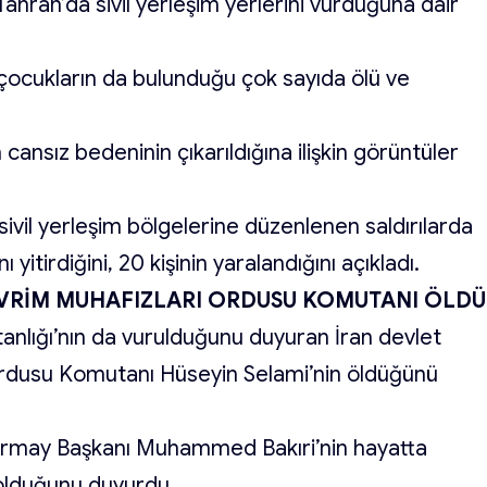
 Tahran’da sivil yerleşim yerlerini vurduğuna dair
a çocukların da bulunduğu çok sayıda ölü ve
cansız bedeninin çıkarıldığına ilişkin görüntüler
sivil yerleşim bölgelerine düzenlenen saldırılarda
 yitirdiğini, 20 kişinin yaralandığını açıkladı.
VRİM MUHAFIZLARI ORDUSU KOMUTANI ÖLDÜ
nlığı’nın da vurulduğunu duyuran İran devlet
Ordusu Komutanı Hüseyin Selami’nin öldüğünü
kurmay Başkanı Muhammed Bakıri’nin hayatta
 olduğunu duyurdu.