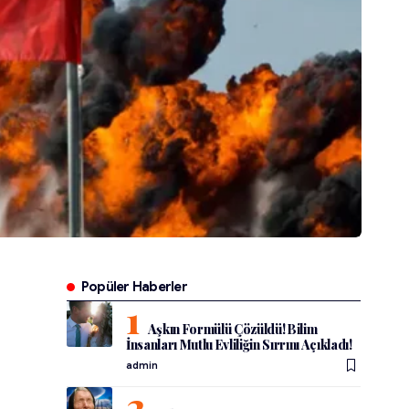
Popüler Haberler
Aşkın Formülü Çözüldü! Bilim
İnsanları Mutlu Evliliğin Sırrını Açıkladı!
admin