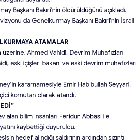
ay Başkanı Bakıri’nin öldürüldüğünü açıkladı.
vizyonu da Genelkurmay Başkanı Bakıri’nin İsrail
ELKURMAYA ATAMALAR
rin üzerine, Ahmed Vahidi, Devrim Muhafızları
i, eski içişleri bakanı ve eski devrim muhafızları
amaney’in kararnamesiyle Emir Habibullah Seyyari,
çici komutan olarak atandı.
MEDİ”
v alan bilim insanları Feridun Abbasi ile
tını kaybettiği duyuruldu.
sin hedef alındığı saldırının ardından sızıntı