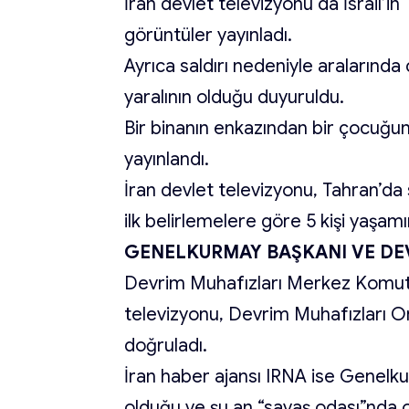
İran devlet televizyonu da İsrail’in
görüntüler yayınladı.
Ayrıca saldırı nedeniyle aralarınd
yaralının olduğu duyuruldu.
Bir binanın enkazından bir çocuğun 
yayınlandı.
İran devlet televizyonu, Tahran’da 
ilk belirlemelere göre 5 kişi yaşamını
GENELKURMAY BAŞKANI VE DE
Devrim Muhafızları Merkez Komuta
televizyonu, Devrim Muhafızları 
doğruladı.
İran haber ajansı IRNA ise Genel
olduğu ve şu an “savaş odası”nda