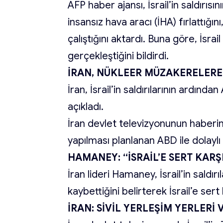
AFP haber ajansı, İsrail’in saldırısı
insansız hava aracı (İHA) fırlattığı
çalıştığını aktardı. Buna göre, İsrai
gerçekleştiğini bildirdi.
İRAN, NÜKLEER MÜZAKERELER
İran, İsrail’in saldırılarının ardı
açıkladı.
İran devlet televizyonunun haberi
yapılması planlanan ABD ile dolayl
HAMANEY: “İSRAİL’E SERT KARŞ
İran lideri Hamaney, İsrail’in saldır
kaybettiğini belirterek İsrail’e sert 
İRAN: SİVİL YERLEŞİM YERLERİ