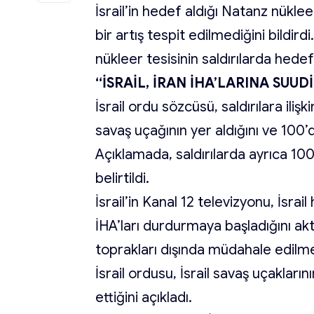
İsrail’in hedef aldığı Natanz nükl
bir artış tespit edilmediğini bildi
nükleer tesisinin saldırılarda hedef
“İSRAİL, İRAN İHA’LARINA SU
İsrail ordu sözcüsü, saldırılara iliş
savaş uçağının yer aldığını ve 100’
Açıklamada, saldırılarda ayrıca 100’
belirtildi.
İsrail’in Kanal 12 televizyonu, İsra
İHA’ları durdurmaya başladığını akta
toprakları dışında müdahale edilme
İsrail ordusu, İsrail savaş uçaklar
ettiğini açıkladı.