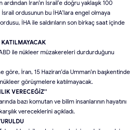
nın ardından İran’ın İsrail’e doğru yaklaşık 100
nı, İsrail ordusunun bu İHA’lara engel olmaya
l ordusu, İHA ile saldırıların son birkaç saat içinde
E KATILMAYACAK
ndan ABD ile nükleer müzakereleri durdurduğunu
ne göre, İran, 15 Haziran’da Umman’ın başkentind
ı nükleer görüşmelere katılmayacak.
ILIK VERECEĞİZ”
ılarında bazı komutan ve bilim insanlarının hayatını
karşılık vereceklerini açıkladı.
 VURULDU