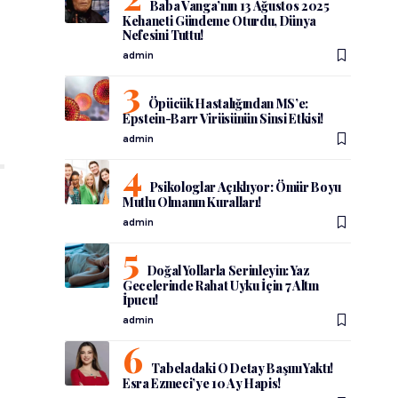
Baba Vanga’nın 13 Ağustos 2025
Kehaneti Gündeme Oturdu, Dünya
Nefesini Tuttu!
admin
Öpücük Hastalığından MS’e:
Epstein-Barr Virüsünün Sinsi Etkisi!
admin
Psikologlar Açıklıyor: Ömür Boyu
Mutlu Olmanın Kuralları!
admin
Doğal Yollarla Serinleyin: Yaz
Gecelerinde Rahat Uyku İçin 7 Altın
İpucu!
admin
Tabeladaki O Detay Başını Yaktı!
Esra Ezmeci’ye 10 Ay Hapis!