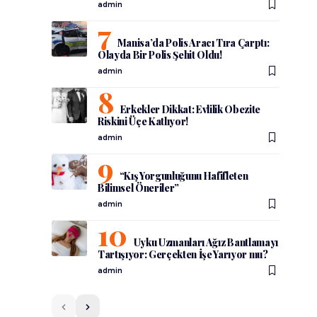
admin
Manisa’da Polis Aracı Tıra Çarptı:
Olayda Bir Polis Şehit Oldu!
admin
Erkekler Dikkat: Evlilik Obezite
Riskini Üçe Katlıyor!
admin
“Kış Yorgunluğunu Hafifleten
Bilimsel Öneriler”
admin
Uyku Uzmanları Ağız Bantlamayı
Tartışıyor: Gerçekten İşe Yarıyor mu?
admin