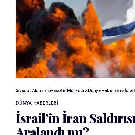
Siyaset Alemi
>
Siyasetin Merkezi
>
Dünya Haberleri
>
İsrai
DÜNYA HABERLERI
İsrail’in İran Saldırı
Aralandı mı?