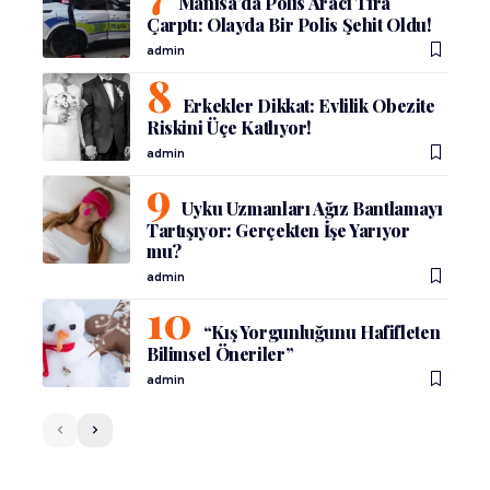
Manisa’da Polis Aracı Tıra
Çarptı: Olayda Bir Polis Şehit Oldu!
admin
Erkekler Dikkat: Evlilik Obezite
Riskini Üçe Katlıyor!
admin
Uyku Uzmanları Ağız Bantlamayı
Tartışıyor: Gerçekten İşe Yarıyor
mu?
admin
“Kış Yorgunluğunu Hafifleten
Bilimsel Öneriler”
admin