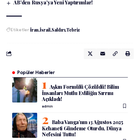
AB’den Rusya’ya Yeni Yaptırımlar!
Etiketler
İran
İsrail
Saldırı
Tebriz
Popüler Haberler
Aşkın Formülü Çözüldü! Bilim
İnsanları Mutlu Evliliğin Sırrını
Açıkladı!
admin
Baba Vanga’nın 13 Ağustos 2025
Kehaneti Gündeme Oturdu, Dünya
Nefesini Tuttu!