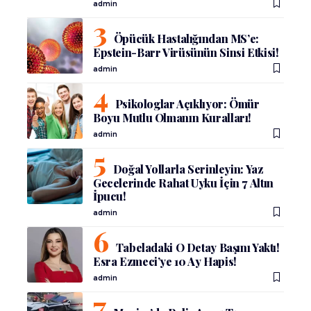
admin
Öpücük Hastalığından MS’e:
Epstein-Barr Virüsünün Sinsi Etkisi!
admin
Psikologlar Açıklıyor: Ömür
Boyu Mutlu Olmanın Kuralları!
admin
Doğal Yollarla Serinleyin: Yaz
Gecelerinde Rahat Uyku İçin 7 Altın
İpucu!
admin
Tabeladaki O Detay Başını Yaktı!
Esra Ezmeci’ye 10 Ay Hapis!
admin