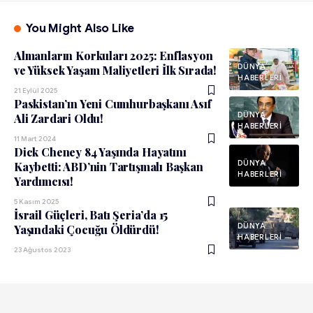
You Might Also Like
Almanların Korkuları 2025: Enflasyon
DÜNYA
ve Yüksek Yaşam Maliyetleri İlk Sırada!
HABERLERI
21 Eylül 2025
Paskistan’ın Yeni Cumhurbaşkanı Asıf
DÜNYA
Ali Zardari Oldu!
HABERLERI
11 Mart 2024
Dick Cheney 84 Yaşında Hayatını
DÜNYA
Kaybetti: ABD’nin Tartışmalı Başkan
HABERLERI
Yardımcısı!
5 Kasım 2025
İsrail Güçleri, Batı Şeria’da 15
DÜNYA
Yaşındaki Çocuğu Öldürdü!
HABERLERI
23 Ağustos 2023