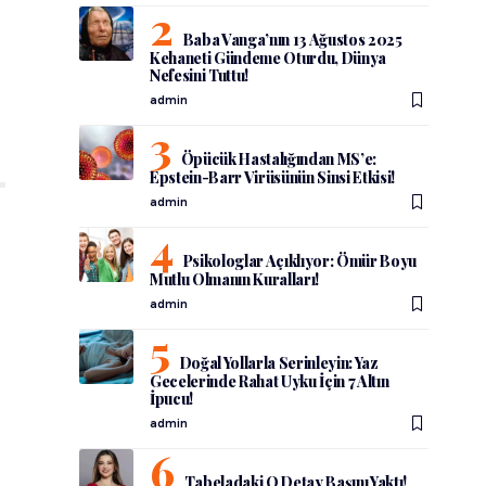
Baba Vanga’nın 13 Ağustos 2025
Kehaneti Gündeme Oturdu, Dünya
Nefesini Tuttu!
admin
Öpücük Hastalığından MS’e:
Epstein-Barr Virüsünün Sinsi Etkisi!
admin
Psikologlar Açıklıyor: Ömür Boyu
Mutlu Olmanın Kuralları!
admin
Doğal Yollarla Serinleyin: Yaz
Gecelerinde Rahat Uyku İçin 7 Altın
İpucu!
admin
Tabeladaki O Detay Başını Yaktı!