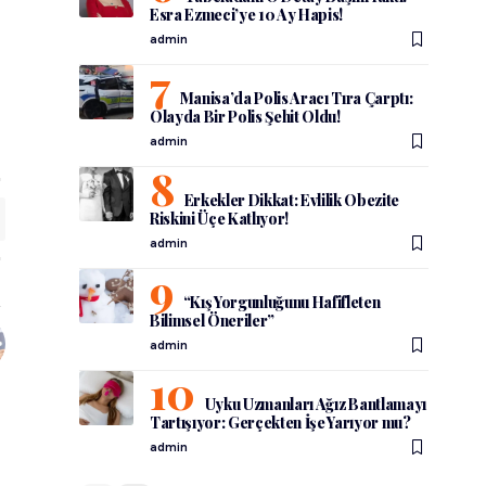
Esra Ezmeci’ye 10 Ay Hapis!
admin
Manisa’da Polis Aracı Tıra Çarptı:
Olayda Bir Polis Şehit Oldu!
admin
Erkekler Dikkat: Evlilik Obezite
Riskini Üçe Katlıyor!
admin
“Kış Yorgunluğunu Hafifleten
Bilimsel Öneriler”
admin
Uyku Uzmanları Ağız Bantlamayı
Tartışıyor: Gerçekten İşe Yarıyor mu?
admin