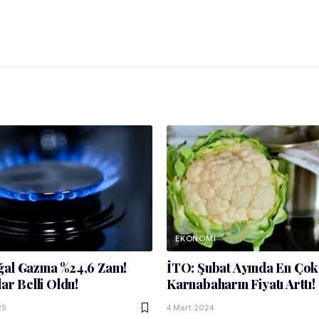
EKONOMI
al Gazına %24,6 Zam!
İTO: Şubat Ayında En Çok
lar Belli Oldu!
Karnabaharın Fiyatı Arttı!
25
4 Mart 2024