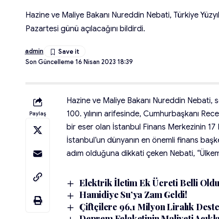
Hazine ve Maliye Bakanı Nureddin Nebati, Türkiye Yüzyılı
Pazartesi günü açılacağını bildirdi.
admin
Son Güncelleme 16 Nisan 2023 18:39
Hazine ve Maliye Bakanı Nureddin Nebati, 
100. yılının arifesinde, Cumhurbaşkanı Recep
Paylaş
bir eser olan İstanbul Finans Merkezinin 17 N
İstanbul’un dünyanın en önemli finans başk
adım olduğuna dikkati çeken Nebati, “Ülkemize
Elektrik İletim Ek Ücreti Belli Oldu
Hamidiye Su’ya Zam Geldi!
Çiftçilere 96,1 Milyon Liralık Des
Deprem Felaketinin Maliyeti Açıkla