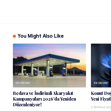
You Might Also Like
EKONOMI
EKONOMI
Bedava ve İndirimli Akaryakıt
Konut Doğ
Kampanyaları 2026’da Yeniden
Yeni Fiyat
Düzenleniyor!
2 Temmuz 20