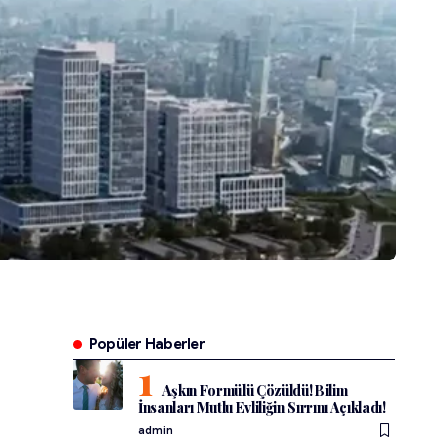
Popüler Haberler
Aşkın Formülü Çözüldü! Bilim
İnsanları Mutlu Evliliğin Sırrını Açıkladı!
admin