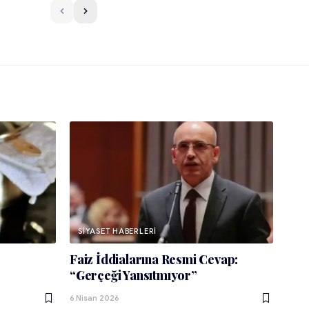
SIYASET HABERLERI
Faiz İddialarına Resmi Cevap:
“Gerçeği Yansıtmıyor”
6 Nisan 2026