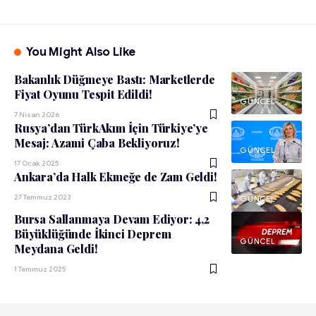
You Might Also Like
Bakanlık Düğmeye Bastı: Marketlerde
Fiyat Oyunu Tespit Edildi!
GÜNCEL
7 Nisan 2026
Rusya’dan TürkAkım İçin Türkiye’ye
Mesaj: Azami Çaba Bekliyoruz!
GÜNCEL
17 Ocak 2025
Ankara’da Halk Ekmeğe de Zam Geldi!
27 Temmuz 2023
GÜNCEL
Bursa Sallanmaya Devam Ediyor: 4,2
Büyüklüğünde İkinci Deprem
GÜNCEL
Meydana Geldi!
1 Temmuz 2025