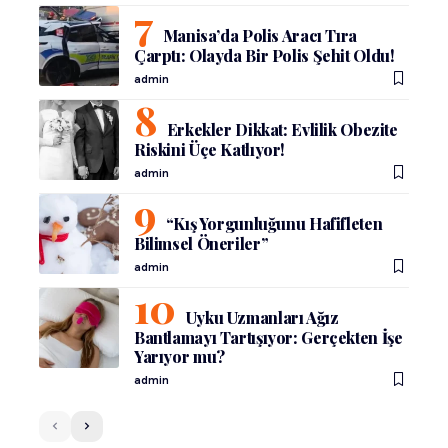
Manisa’da Polis Aracı Tıra
Çarptı: Olayda Bir Polis Şehit Oldu!
admin
Erkekler Dikkat: Evlilik Obezite
Riskini Üçe Katlıyor!
admin
“Kış Yorgunluğunu Hafifleten
Bilimsel Öneriler”
admin
Uyku Uzmanları Ağız
Bantlamayı Tartışıyor: Gerçekten İşe
Yarıyor mu?
admin