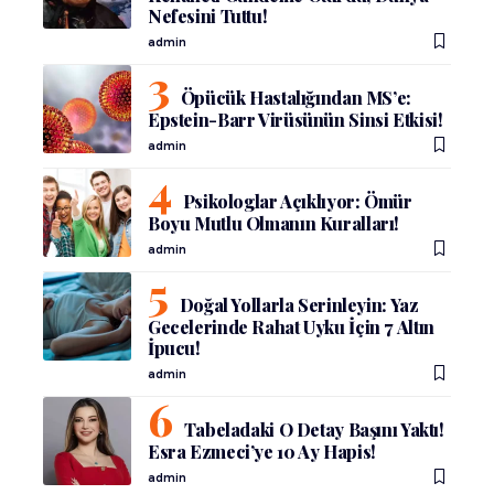
Nefesini Tuttu!
admin
Öpücük Hastalığından MS’e:
Epstein-Barr Virüsünün Sinsi Etkisi!
admin
Psikologlar Açıklıyor: Ömür
Boyu Mutlu Olmanın Kuralları!
admin
Doğal Yollarla Serinleyin: Yaz
Gecelerinde Rahat Uyku İçin 7 Altın
İpucu!
admin
Tabeladaki O Detay Başını Yaktı!
Esra Ezmeci’ye 10 Ay Hapis!
admin