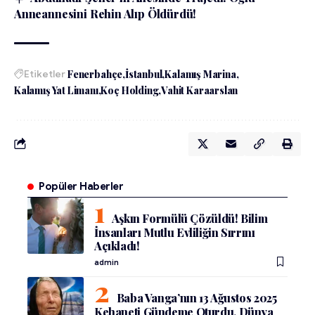
Anneannesini Rehin Alıp Öldürdü!
Etiketler
Fenerbahçe
İstanbul
Kalamış Marina
Kalamış Yat Limanı
Koç Holding
Vahit Karaarslan
Popüler Haberler
Aşkın Formülü Çözüldü! Bilim
İnsanları Mutlu Evliliğin Sırrını
Açıkladı!
admin
Baba Vanga’nın 13 Ağustos 2025
Kehaneti Gündeme Oturdu, Dünya