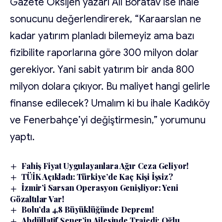
Gazete Oksijen yazarı Ali Boratav ise ihale
sonucunu değerlendirerek, “Karaarslan ne
kadar yatırım planladı bilemeyiz ama bazı
fizibilite raporlarına göre 300 milyon dolar
gerekiyor. Yani sabit yatırım bir anda 800
milyon dolara çıkıyor. Bu maliyet hangi gelirle
finanse edilecek? Umalım ki bu ihale Kadıköy
ve Fenerbahçe’yi değiştirmesin,” yorumunu
yaptı.
Fahiş Fiyat Uygulayanlara Ağır Ceza Geliyor!
TÜİK Açıkladı: Türkiye’de Kaç Kişi İşsiz?
İzmir’i Sarsan Operasyon Genişliyor: Yeni
Gözaltılar Var!
Bolu’da 4,8 Büyüklüğünde Deprem!
Abdüllatif Şener’in Ailesinde Trajedi: Oğlu