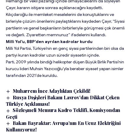
Herhangi bir vekil pazarlığı içinde olmayacaklarını da söyleyen
Çayır, kararın istişare sonrası açıklanacağını kaydetti.
Kılıçdaroğlu ile memleket meselelerini de konuştuklarını ve
birleriyle çözüm önerilerini paylaştıklarını kaydeden Çayır, “Siyasi
partilerin ve genel başkanların birbirleriyle görüşmesi çok önemli
ve değerli. Ziyaretten memnunuz” ifadelerini kullandı.
Milli Yol’u, BBP’den ayrılan kadrolar kurdu
Milli Yol Partisi, Türkiye’nin en genç siyasi partilerinden biri olsa da
partiyi kuran kadrolar uzun süredir siyasetin içinde.
Parti, 2009 yılında bindiği helikopter düşen Büyük Birlik Partisi’nin
kurucu lideri Muhsin Yazıcıoğlu’yla beraber siyaset yapan isimler
tarafından 2021’de kuruldu.
Muharrem İnce Adaylıktan Çekildi!
Rusya Dışişleri Bakanı Lavrov’dan Dikkat Çeken
Türkiye Açıklaması!
Sözleşmeli Memura Kadro Teklifi, Komisyondan
Geçti
Bakan Bayraktar: Avrupa’nın En Ucuz Elektriğini
Kullanıyoruz!