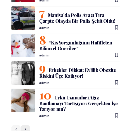
admin
Manisa’da Polis Aracı Tıra
Çarptı: Olayda Bir Polis Şehit Oldu!
admin
“Kış Yorgunluğunu Hafifleten
Bilimsel Öneriler”
admin
Erkekler Dikkat: Evlilik Obezite
Riskini Üçe Katlıyor!
admin
Uyku Uzmanları Ağız
Bantlamayı Tartışıyor: Gerçekten İşe
Yarıyor mu?
admin