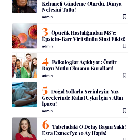
Kehaneti Gündeme Oturdu, Dünya
Nefesini Tuttu!
admin
Öpücük Hastalığından MS’e:
Epstein-Barr Virüsünün Sinsi Etkisi!
admin
Psikologlar Açıklıyor: Ömür
Boyu Mutlu Olmanın Kuralları!
admin
Doğal Yollarla Serinleyin: Yaz
Gecelerinde Rahat Uyku İçin 7 Altın
İpucu!
admin
Tabeladaki O Detay Başını Yaktı!
Esra Ezmeci’ye 10 Ay Hapis!