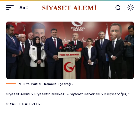
Aa
Milli Yol Partisi - Kemal Kılıçdaroğlu
Siyaset Alemi
>
Siyasetin Merkezi
>
Siyaset Haberleri
>
Kılıçdaroğlu, “Muhsin Yazıcıoğlu’nun Arkadaşlarını” Ziyaret Etti
SIYASET HABERLERI