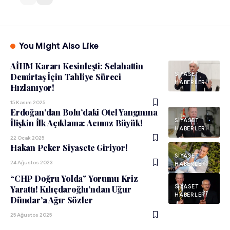
You Might Also Like
AİHM Kararı Kesinleşti: Selahattin
SIYASET
Demirtaş İçin Tahliye Süreci
HABERLERI
Hızlanıyor!
15 Kasım 2025
Erdoğan’dan Bolu’daki Otel Yangınına
SIYASET
İlişkin İlk Açıklama: Acımız Büyük!
HABERLERI
22 Ocak 2025
Hakan Peker Siyasete Giriyor!
SIYASET
24 Ağustos 2023
HABERLERI
“CHP Doğru Yolda” Yorumu Kriz
SIYASET
Yarattı! Kılıçdaroğlu’ndan Uğur
HABERLERI
Dündar’a Ağır Sözler
25 Ağustos 2025