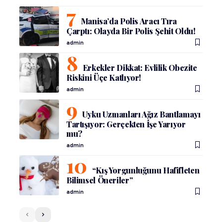
Manisa’da Polis Aracı Tıra
Çarptı: Olayda Bir Polis Şehit Oldu!
admin
Erkekler Dikkat: Evlilik Obezite
Riskini Üçe Katlıyor!
admin
Uyku Uzmanları Ağız Bantlamayı
Tartışıyor: Gerçekten İşe Yarıyor
mu?
admin
“Kış Yorgunluğunu Hafifleten
Bilimsel Öneriler”
admin