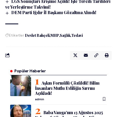
LGS Sonuçları Erişime Açıldı! İşte Tercih Tarihleri
ve Yerleştirme Takvimi!
DEM Parti Iğdır İl Başkanı Gözaltına Alındı!
Etiketler
Devlet Bahçeli
MHP
Sağlık
Tedavi
Popüler Haberler
Aşkın Formülü Çözüldü! Bilim
İnsanları Mutlu Evliliğin Sırrını
Açıkladı!
admin
Baba Vanga’nın 13 Ağustos 2025