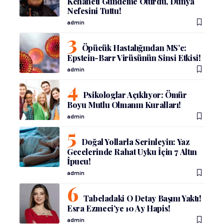
Kehaneti Gündeme Oturdu, Dünya
Nefesini Tuttu!
admin
Öpücük Hastalığından MS’e:
Epstein-Barr Virüsünün Sinsi Etkisi!
admin
Psikologlar Açıklıyor: Ömür
Boyu Mutlu Olmanın Kuralları!
admin
Doğal Yollarla Serinleyin: Yaz
Gecelerinde Rahat Uyku İçin 7 Altın
İpucu!
admin
Tabeladaki O Detay Başını Yaktı!
Esra Ezmeci’ye 10 Ay Hapis!
admin