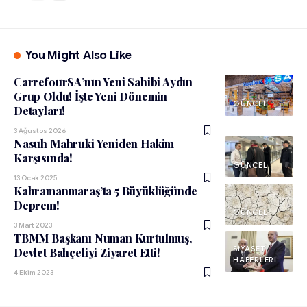
You Might Also Like
CarrefourSA’nın Yeni Sahibi Aydın
Grup Oldu! İşte Yeni Dönemin
GÜNCEL
Detayları!
3 Ağustos 2026
Nasuh Mahruki Yeniden Hakim
Karşısında!
GÜNCEL
13 Ocak 2025
Kahramanmaraş’ta 5 Büyüklüğünde
Deprem!
GÜNCEL
3 Mart 2023
TBMM Başkanı Numan Kurtulmuş,
SIYASET
Devlet Bahçeliyi Ziyaret Etti!
HABERLERI
4 Ekim 2023