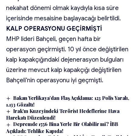
nekahat dönemi olmak kaydıyla kısa süre
içerisinde mesaisine başlayacağı belirtildi.
KALP OPERASYONU GEÇİRMİŞTİ
MHP lideri Bahçeli, geçen hafta bir
operasyon geçirmişti. 10 yıl önce değiştirilen
kalp kapakçığındaki dejenerasyon bulguları
üzerine mevcut kalp kapakçığı değiştirilen
Bahçeli’nin operasyonu iyi geçmişti.
Bakan Yerlikaya’dan Flaş Açıklama: 123 Polis Yaralı,
1.133 Gözaltı!
Irak’ın Kuzeyindeki Terörist Hedeflerine Hava
Harekatı Düzenlendi!
Depremde 1556 Bina Yerle Bir Olabilir mi? İBB
Açıkladı: Tehlike Kapıda!