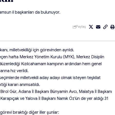
amsun il başkanları da bulunuyor.
Paylaş
anı, milletvekilliği için görevinden ayrıldı.
çen hafta Merkez Yönetim Kurulu (MYK), Merkez Disiplin
yla düzenlediği Kızılcahamam kampının ardından hem genel
ına hız verildi.
eçimlerde milletvekili aday adayı olmak isteyen teşkilat
iği kararı anımsatıldı.
Birol Gür, Adana İl Başkanı Bünyamin Avcı, Malatya İl Başkanı
Karapıçak ve Yalova İl Başkanı Namık Öz’ün de yer aldığı 31
 görevi bıraktığı diğer iller şunlar: