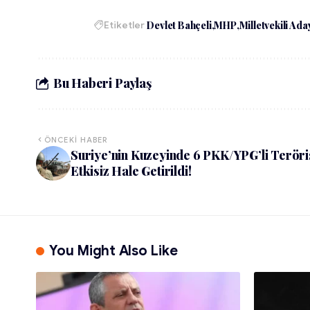
Etiketler
Devlet Bahçeli
MHP
Milletvekili Aday
Bu Haberi Paylaş
ÖNCEKI HABER
Suriye’nin Kuzeyinde 6 PKK/YPG’li Teröri
Etkisiz Hale Getirildi!
You Might Also Like