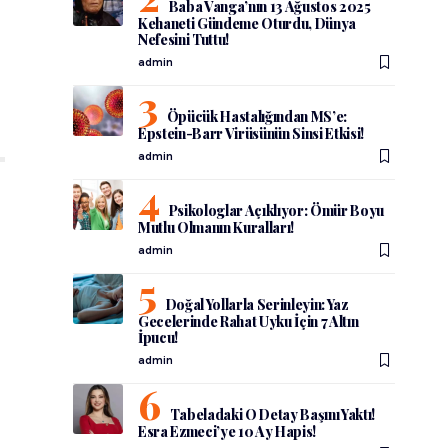
Baba Vanga’nın 13 Ağustos 2025
Kehaneti Gündeme Oturdu, Dünya
Nefesini Tuttu!
admin
Öpücük Hastalığından MS’e:
Epstein-Barr Virüsünün Sinsi Etkisi!
admin
Psikologlar Açıklıyor: Ömür Boyu
Mutlu Olmanın Kuralları!
admin
Doğal Yollarla Serinleyin: Yaz
Gecelerinde Rahat Uyku İçin 7 Altın
İpucu!
admin
Tabeladaki O Detay Başını Yaktı!
Esra Ezmeci’ye 10 Ay Hapis!