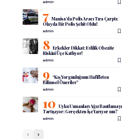
admin
Manisa’da Polis Aracı Tıra Çarptı:
Olayda Bir Polis Şehit Oldu!
admin
Erkekler Dikkat: Evlilik Obezite
Riskini Üçe Katlıyor!
admin
“Kış Yorgunluğunu Hafifleten
Bilimsel Öneriler”
admin
Uyku Uzmanları Ağız Bantlamayı
Tartışıyor: Gerçekten İşe Yarıyor mu?
admin