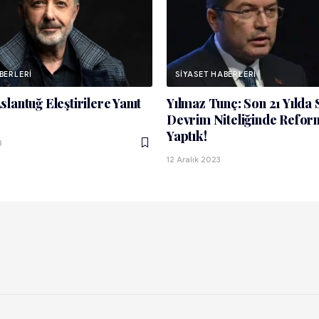
BERLERI
SIYASET HABERLERI
lantuğ Eleştirilere Yanıt
Yılmaz Tunç: Son 21 Yılda 
Devrim Niteliğinde Refor
Yaptık!
3
12 Aralık 2023