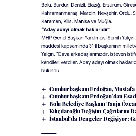
Bolu, Burdur, Denizli, Elazığ, Erzurum, Gi
Kahramanmaraş, Mardin, Nevşehir, Ordu, Sii
Karaman, Kilis, Manisa ve Muğla.
“Aday adayı olmak haklarıdır”
MHP Genel Başkan Yardımcısı Semih Yalçın, p
maddesi kapsamında 31 il başkanının milletvek
Yalçın, “Dava arkadaşlarımızdır, isteyen istif
kendileri verdiler. Aday adayı olmak hakları
bulundu.
Cumhurbaşkanı Erdoğan, Mustafa De
Cumhurbaşkanı Erdoğan’dan Esad 
Bolu Belediye Başkanı Tanju Özcan
Kılıçdaroğlu Değişim Çağrılarını B
İstanbul’da Dengeler Değişiyor: G