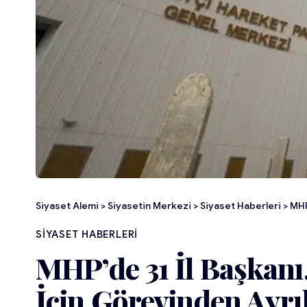
Siyaset Alemi
>
Siyasetin Merkezi
>
Siyaset Haberleri
>
MHP
SIYASET HABERLERI
MHP’de 31 İl Başkanı,
İçin Görevinden Ayrıl