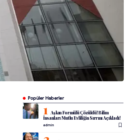
Popüler Haberler
Aşkın Formülü Çözüldü! Bilim
İnsanları Mutlu Evliliğin Sırrını Açıkladı!
admin