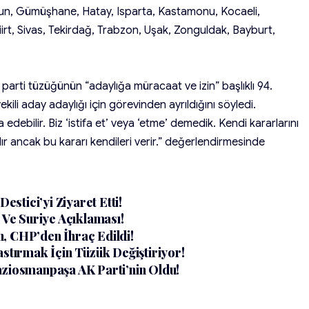
resun, Gümüşhane, Hatay, Isparta, Kastamonu, Kocaeli,
rt, Sivas, Tekirdağ, Trabzon, Uşak, Zonguldak, Bayburt,
arti tüzüğünün “adaylığa müracaat ve izin” başlıklı 94.
ili aday adaylığı için görevinden ayrıldığını söyledi.
a edebilir. Biz ‘istifa et’ veya ‘etme’ demedik. Kendi kararlarını
dır ancak bu kararı kendileri verir.” değerlendirmesinde
stici’yi Ziyaret Etti!
Ve Suriye Açıklaması!
, CHP’den İhraç Edildi!
astırmak İçin Tüzük Değiştiriyor!
aziosmanpaşa AK Parti’nin Oldu!