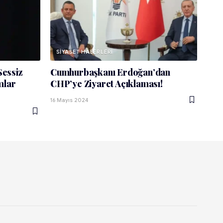
SIYASET HABERLERI
Sessiz
Cumhurbaşkanı Erdoğan’dan
mlar
CHP’ye Ziyaret Açıklaması!
16 Mayıs 2024