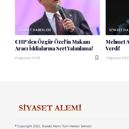
SIYASET HABERLERI
SIYASET HA
CHP’den Özgür Özel’in Makam
Mehmet As
Aracı İddialarına Sert Yalanlama!
Verdi!
8 Ağustos 2025
1 Ağustos 202
© Copyright 2022, Siyaset Alemi Tüm Hakları Saklıdır.