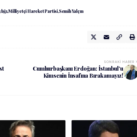
lığı
Milliyetçi Hareket Partisi
Semih Yalçın
SONRAKI HABER
st
Cumhurbaşkanı Erdoğan: İstanbul’u
Kimsenin İnsafına Bırakamayız!