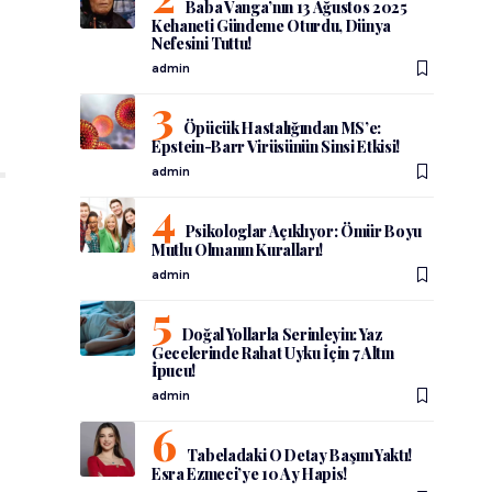
Baba Vanga’nın 13 Ağustos 2025
Kehaneti Gündeme Oturdu, Dünya
Nefesini Tuttu!
admin
Öpücük Hastalığından MS’e:
Epstein-Barr Virüsünün Sinsi Etkisi!
admin
Psikologlar Açıklıyor: Ömür Boyu
Mutlu Olmanın Kuralları!
admin
Doğal Yollarla Serinleyin: Yaz
Gecelerinde Rahat Uyku İçin 7 Altın
İpucu!
admin
Tabeladaki O Detay Başını Yaktı!
Esra Ezmeci’ye 10 Ay Hapis!