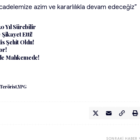
ücadelemize azim ve kararlılıkla devam edeceğiz”
 Yıl Sürebilir
 Şikayet Etti!
s Şehit Oldu!
or!
yle Mahkemede!
Terörist
YPG
SONRAKI HABER