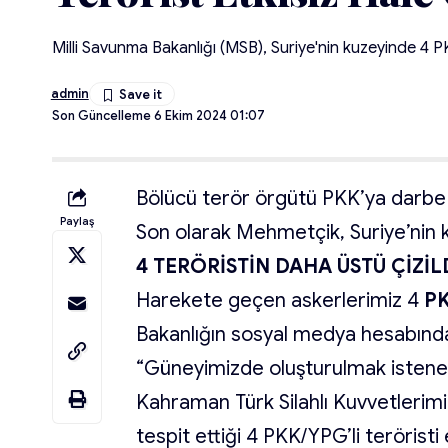
Milli Savunma Bakanlığı (MSB), Suriye'nin kuzeyinde 4 PKK/
admin
Son Güncelleme 6 Ekim 2024 01:07
Bölücü terör örgütü PKK’ya darbe
Paylaş
Son olarak Mehmetçik, Suriye’nin
4 TERÖRİSTİN DAHA ÜSTÜ ÇİZİL
Harekete geçen askerlerimiz 4
P
Bakanlığın sosyal medya hesabından
“Güneyimizde oluşturulmak istene
Kahraman Türk Silahlı Kuvvetlerimi
tespit ettiği 4 PKK/YPG’li teröristi