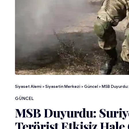
Siyaset Alemi
>
Siyasetin Merkezi
>
Güncel
>
MSB Duyurdu: S
GÜNCEL
MSB Duyurdu: Suriye
Terörist Etkisiz Hale 