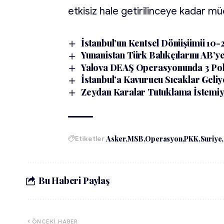
etkisiz hale getirilinceye kadar m
İstanbul’un Kentsel Dönüşümü 10-20
Yunanistan Türk Balıkçılarını AB’ye
Yalova DEAŞ Operasyonunda 3 Poli
İstanbul’a Kavurucu Sıcaklar Geliy
Zeydan Karalar Tutuklama İstemi
Etiketler
Asker
MSB
Operasyon
PKK
Suriye
Bu Haberi Paylaş
ÖNCEKI HABER