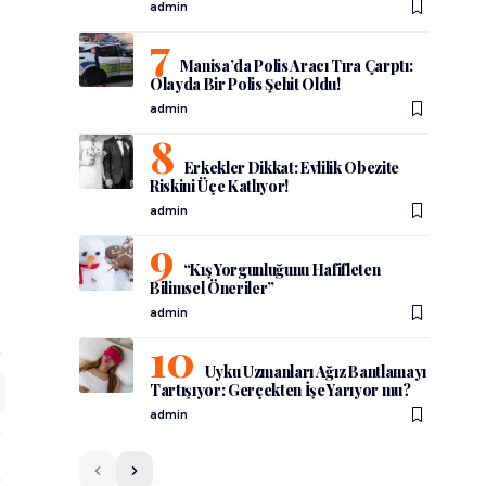
admin
Manisa’da Polis Aracı Tıra Çarptı:
Olayda Bir Polis Şehit Oldu!
admin
Erkekler Dikkat: Evlilik Obezite
Riskini Üçe Katlıyor!
admin
“Kış Yorgunluğunu Hafifleten
Bilimsel Öneriler”
admin
Uyku Uzmanları Ağız Bantlamayı
Tartışıyor: Gerçekten İşe Yarıyor mu?
admin