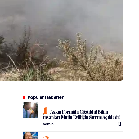
Popüler Haberler
Aşkın Formülü Çözüldü! Bilim
İnsanları Mutlu Evliliğin Sırrını Açıkladı!
admin