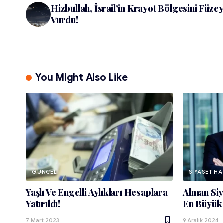
Hizbullah, İsrail’in Krayot Bölgesini Füzey
Vurdu!
You Might Also Like
GÜNCEL
SIYASET HA
Yaşlı Ve Engelli Aylıkları Hesaplara
Alman Siy
Yatırıldı!
En Büyük
7 Mart 2023
9 Aralık 2024