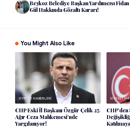
Beykoz Belediye Başkan Yardımcısı Fidan
Gül Hakkında Gözaltı Kararı!
You Might Also Like
SIYASET HABERLERI
SIYASET HA
CHP Eski İl Başkanı Özgür Çelik 27.
CHP’den S
Ağır Ceza Mahkemesi’nde
Değişikli
Yargılanıyor!
Katılmaya