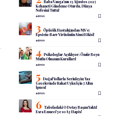
Baba Vanga’nın 13 Ağustos 2025
Kehaneti Gündeme Oturdu, Dünya
Nefesini Tuttu!
admin
Öpücük Hastalığından MS’e:
Epstein-Barr Virüsünün Sinsi Etkisi!
admin
Psikologlar Açıklıyor: Ömür Boyu
Mutlu Olmanın Kuralları!
admin
Doğal Yollarla Serinleyin: Yaz
Gecelerinde Rahat Uyku İçin 7 Altın
İpucu!
admin
Tabeladaki O Detay Başını Yaktı!
Esra Ezmeci’ye 10 Ay Hapis!