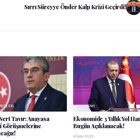
Sırrı Süreyye Önder Kalp Krizi Geçirdi!
BERLERI
EKONOMI
ert Tavır: Anayasa
Ekonomide 3 Yıllık Yol Har
ği Görüşmelerine
Bugün Açıklanacak!
cağız!
6 Eylül 2023