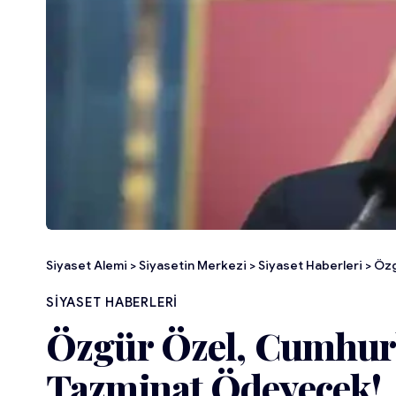
Siyaset Alemi
>
Siyasetin Merkezi
>
Siyaset Haberleri
>
Özg
SIYASET HABERLERI
Özgür Özel, Cumhur
Tazminat Ödeyecek!