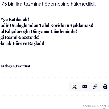
75 bin lira tazminat ödemesine hükmedildi.
’ye Katılacak!
kadir Uraloğlu’ndan Tahıl Koridoru Açıklaması!
al Kılıçdaroğlu Dünyanın Gündeminde!
iği Resmi Gazete’de!
Olarak Göreve Başladı!
 Erdoğan
Tazminat
SONRAKI HABER