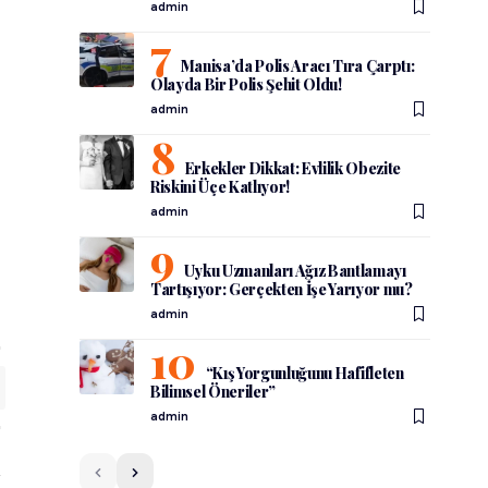
admin
Manisa’da Polis Aracı Tıra Çarptı:
Olayda Bir Polis Şehit Oldu!
admin
Erkekler Dikkat: Evlilik Obezite
Riskini Üçe Katlıyor!
admin
Uyku Uzmanları Ağız Bantlamayı
Tartışıyor: Gerçekten İşe Yarıyor mu?
admin
“Kış Yorgunluğunu Hafifleten
Bilimsel Öneriler”
admin