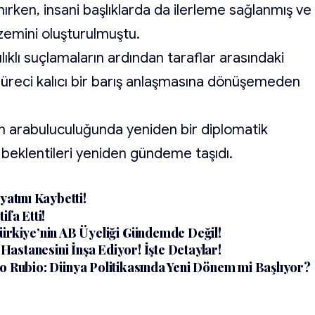
ınırken, insani başlıklarda da ilerleme sağlanmış ve
zemini oluşturulmuştu.
ıklı suçlamaların ardından taraflar arasındaki
süreci kalıcı bir barış anlaşmasına dönüşemeden
nin arabuluculuğunda yeniden bir diplomatik
 beklentileri yeniden gündeme taşıdı.
yatını Kaybetti!
ifa Etti!
Türkiye’nin AB Üyeliği Gündemde Değil!
astanesini İnşa Ediyor! İşte Detaylar!
co Rubio: Dünya Politikasında Yeni Dönem mi Başlıyor?