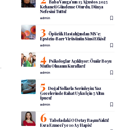
Baba Vanga’nın 13 Ağustos 2025
Kehaneti Gündeme Oturdu, Dünya
Nefesini Tuttu!
admin
Öpücük Hastalığından MS’e:
Epstein-Barr Virüsünün Sinsi Etkisi!
admin
Psikologlar Açıklıyor: Ömür Boyu
Mutlu Olmanın Kuralları!
admin
Doğal Yollarla Serinleyin: Yaz
Gecelerinde Rahat Uyku İçin 7 Altın
İpucu!
admin
Tabeladaki O Detay Başını Yaktı!
Esra Ezmeci’ye 10 Ay Hapis!