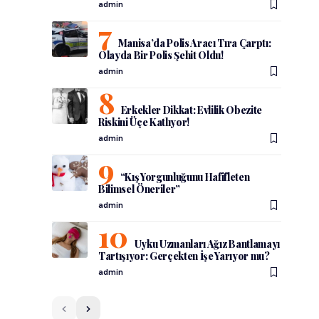
admin
Manisa’da Polis Aracı Tıra Çarptı:
Olayda Bir Polis Şehit Oldu!
admin
Erkekler Dikkat: Evlilik Obezite
Riskini Üçe Katlıyor!
admin
“Kış Yorgunluğunu Hafifleten
Bilimsel Öneriler”
admin
Uyku Uzmanları Ağız Bantlamayı
Tartışıyor: Gerçekten İşe Yarıyor mu?
admin