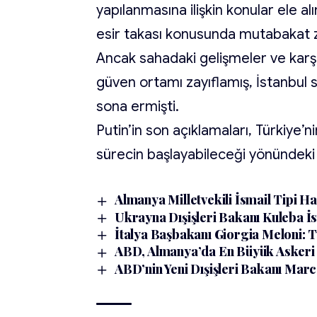
yapılanmasına ilişkin konular ele al
esir takası konusunda mutabakat 
Ancak sahadaki gelişmeler ve karşıl
güven ortamı zayıflamış, İstanbul 
sona ermişti.
Putin’in son açıklamaları, Türkiye’
sürecin başlayabileceği yönündeki
Almanya Milletvekili İsmail Tipi Ha
Ukrayna Dışişleri Bakanı Kuleba İst
İtalya Başbakanı Giorgia Meloni: 
ABD, Almanya’da En Büyük Askeri H
ABD’nin Yeni Dışişleri Bakanı Mar