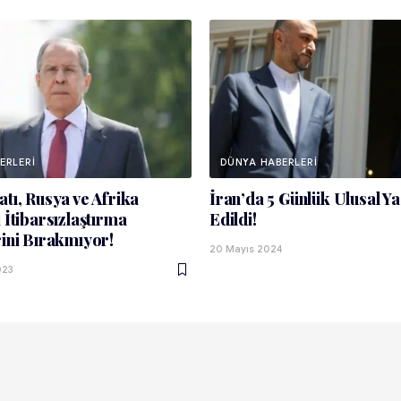
ERLERI
DÜNYA HABERLERI
atı, Rusya ve Afrika
İran’da 5 Günlük Ulusal Ya
 İtibarsızlaştırma
Edildi!
rini Bırakmıyor!
20 Mayıs 2024
023