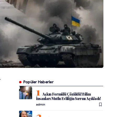
Popüler Haberler
Aşkın Formülü Çözüldü! Bilim
İnsanları Mutlu Evliliğin Sırrını Açıkladı!
admin