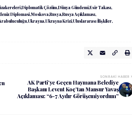
zakereleri
Diplomatik Çözüm
Dünya Gündemi
Esir Takası
deniz Diplomasi
Moskova
Rusya
Rusya Açıklaması
Arabuluculuğu
Ukrayna
Ukrayna Krizi
Uluslararası İlişkiler
SONRAKI HABER
AK Parti’ye Geçen Haymana Belediye
en
Başkanı Levent Koç’tan Mansur Yavaş
Açıklaması: “6-7 Aydır Görüşemiyordum”