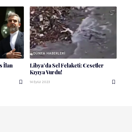
DÜNYA HABERLERI
s İlan
Libya’da Sel Felaketi: Cesetler
Kıyıya Vurdu!
14 Eylül 2023