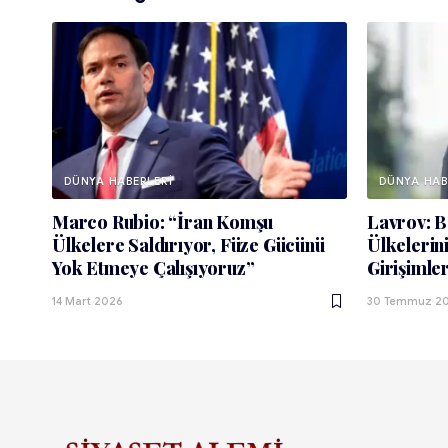
DÜNYA HABERLERI
DÜNYA HAB
Marco Rubio: “İran Komşu
Lavrov: B
Ülkelere Saldırıyor, Füze Gücünü
Ülkelerini
Yok Etmeye Çalışıyoruz”
Girişimle
14 Mart 2026
30 Temmuz 2