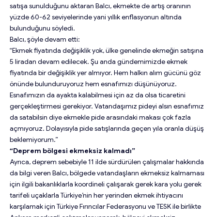
satışa sunulduğunu aktaran Balcı, ekmekte de artış oranının
yüzde 60-62 seviyelerinde yani yıllık enflasyonun altında
bulunduğunu söyledi.
Balcı, şöyle devam etti:
“Ekmek fiyatında değişiklik yok, ülke genelinde ekmeğin satışına
5 liradan devam edilecek. Şu anda gündemimizde ekmek
fiyatında bir değişiklik yer almıyor. Hem halkın alım gücünü göz
önünde bulunduruyoruz hem esnafımızı düşünüyoruz.
Esnafımızın da ayakta kalabilmesi için az da olsa ticaretini
gerçekleştirmesi gerekiyor. Vatandaşımız pideyi alsın esnafımız
da satabilsin diye ekmekle pide arasındaki makası çok fazla
açmıyoruz. Dolayısıyla pide satışlarında geçen yıla oranla düşüş
beklemiyorum.”
“Deprem bölgesi ekmeksiz kalmadı”
Ayrıca, deprem sebebiyle 11 ilde sürdürülen çalışmalar hakkında
da bilgi veren Balcı, bölgede vatandaşların ekmeksiz kalmaması
için ilgili bakanlıklarla koordineli çalışarak gerek kara yolu gerek
tarifeli uçaklarla Türkiye’nin her yerinden ekmek ihtiyacını
karşılamak için Türkiye Fırıncılar Federasyonu ve TESK ile birlikte