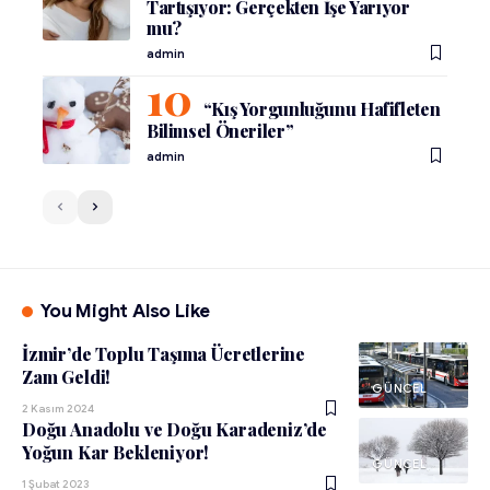
Tartışıyor: Gerçekten İşe Yarıyor
mu?
admin
“Kış Yorgunluğunu Hafifleten
Bilimsel Öneriler”
admin
You Might Also Like
İzmir’de Toplu Taşıma Ücretlerine
Zam Geldi!
GÜNCEL
2 Kasım 2024
Doğu Anadolu ve Doğu Karadeniz’de
Yoğun Kar Bekleniyor!
GÜNCEL
1 Şubat 2023