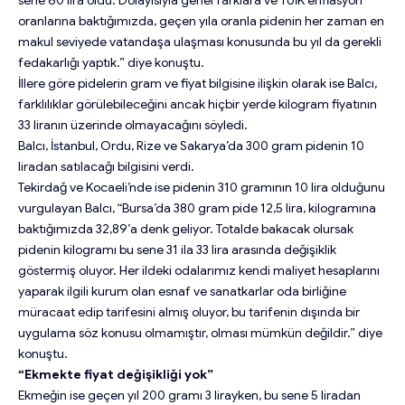
oranlarına baktığımızda, geçen yıla oranla pidenin her zaman en
makul seviyede vatandaşa ulaşması konusunda bu yıl da gerekli
fedakarlığı yaptık.” diye konuştu.
İllere göre pidelerin gram ve fiyat bilgisine ilişkin olarak ise Balcı,
farklılıklar görülebileceğini ancak hiçbir yerde kilogram fiyatının
33 liranın üzerinde olmayacağını söyledi.
Balcı, İstanbul, Ordu, Rize ve Sakarya’da 300 gram pidenin 10
liradan satılacağı bilgisini verdi.
Tekirdağ ve Kocaeli’nde ise pidenin 310 gramının 10 lira olduğunu
vurgulayan Balcı, “Bursa’da 380 gram pide 12,5 lira, kilogramına
baktığımızda 32,89’a denk geliyor. Totalde bakacak olursak
pidenin kilogramı bu sene 31 ila 33 lira arasında değişiklik
göstermiş oluyor. Her ildeki odalarımız kendi maliyet hesaplarını
yaparak ilgili kurum olan esnaf ve sanatkarlar oda birliğine
müracaat edip tarifesini almış oluyor, bu tarifenin dışında bir
uygulama söz konusu olmamıştır, olması mümkün değildir.” diye
konuştu.
“Ekmekte fiyat değişikliği yok”
Ekmeğin ise geçen yıl 200 gramı 3 lirayken, bu sene 5 liradan