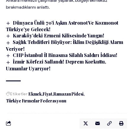
Ankara merkezli çalışmalar yaparak, bölgeyi ekmeksiz
bırakmadıklarını anlattı.
Dünyaca Ünlü 70’i Aşkın Astronot Ve Kozmonot
Türkiye’ye Gelecek!
Karaköy’deki Ermeni Kilisesinde Yangın!
Sağlık Tehditleri Büyüyor: İklim Değişikliği Alarm
Veriyor!
CHP İstanbul İl Binasına Silahlı Saldırı İddiası!
İzmir Körfezi Sallandı! Deprem Korkuttu,
Uzmanlar Uyarıyor!
Etiketler
Ekmek
Fiyat
Ramazan Pidesi
Türkiye Fırıncılar Federasyonu