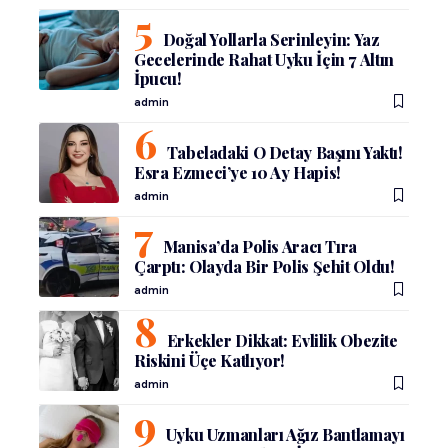
Doğal Yollarla Serinleyin: Yaz
Gecelerinde Rahat Uyku İçin 7 Altın
İpucu!
admin
Tabeladaki O Detay Başını Yaktı!
Esra Ezmeci’ye 10 Ay Hapis!
admin
Manisa’da Polis Aracı Tıra
Çarptı: Olayda Bir Polis Şehit Oldu!
admin
Erkekler Dikkat: Evlilik Obezite
Riskini Üçe Katlıyor!
admin
Uyku Uzmanları Ağız Bantlamayı