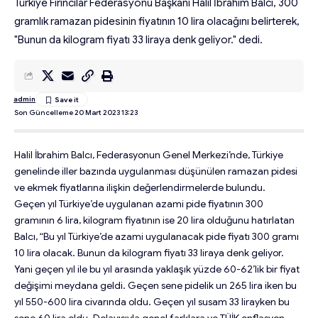
Türkiye Fırıncılar Federasyonu Başkanı Halil İbrahim Balcı, 300
gramlık ramazan pidesinin fiyatının 10 lira olacağını belirterek,
"Bunun da kilogram fiyatı 33 liraya denk geliyor." dedi.
admin
Son Güncelleme 20 Mart 2023 13:23
Halil İbrahim Balcı, Federasyonun Genel Merkezi’nde, Türkiye
genelinde iller bazında uygulanması düşünülen ramazan pidesi
ve ekmek fiyatlarına ilişkin değerlendirmelerde bulundu.
Geçen yıl Türkiye’de uygulanan azami pide fiyatının 300
gramının 6 lira, kilogram fiyatının ise 20 lira olduğunu hatırlatan
Balcı, “Bu yıl Türkiye’de azami uygulanacak pide fiyatı 300 gramı
10 lira olacak. Bunun da kilogram fiyatı 33 liraya denk geliyor.
Yani geçen yıl ile bu yıl arasında yaklaşık yüzde 60-62’lik bir fiyat
değişimi meydana geldi. Geçen sene pidelik un 265 lira iken bu
yıl 550-600 lira civarında oldu. Geçen yıl susam 33 lirayken bu
sene 60 lira oldu. Dolayısıyla genel farklara ve TÜİK enflasyon