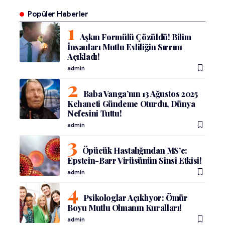
Popüler Haberler
Aşkın Formülü Çözüldü! Bilim
İnsanları Mutlu Evliliğin Sırrını
Açıkladı!
admin
Baba Vanga’nın 13 Ağustos 2025
Kehaneti Gündeme Oturdu, Dünya
Nefesini Tuttu!
admin
Öpücük Hastalığından MS’e:
Epstein-Barr Virüsünün Sinsi Etkisi!
admin
Psikologlar Açıklıyor: Ömür
Boyu Mutlu Olmanın Kuralları!
admin