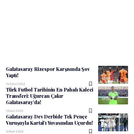
Galatasaray Rizespor Karşısında Şov
Yaptı!
SPOR
16 Eylül 2024
Türk Futbol Tarihinin En Pahalı Kaleci
Transferi: Uğurcan Çakır
SPOR
Galatasaray’da!
3 Eylül 2025
Galatasaray Dev Derbide Tek Pençe
Vuruşuyla Kartal’ı Yuvasından Uçurdu!
SPOR
4 Mart 2024