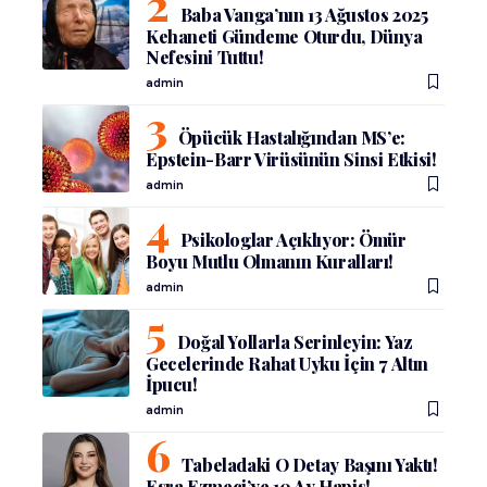
Baba Vanga’nın 13 Ağustos 2025
Kehaneti Gündeme Oturdu, Dünya
Nefesini Tuttu!
admin
Öpücük Hastalığından MS’e:
Epstein-Barr Virüsünün Sinsi Etkisi!
admin
Psikologlar Açıklıyor: Ömür
Boyu Mutlu Olmanın Kuralları!
admin
Doğal Yollarla Serinleyin: Yaz
Gecelerinde Rahat Uyku İçin 7 Altın
İpucu!
admin
Tabeladaki O Detay Başını Yaktı!
Esra Ezmeci’ye 10 Ay Hapis!