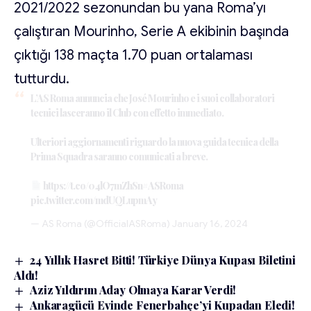
2021/2022 sezonundan bu yana Roma’yı
çalıştıran Mourinho, Serie A ekibinin başında
çıktığı 138 maçta 1.70 puan ortalaması
tutturdu.
L’AS Roma annuncia che José Mourinho e i suoi collaboratori
tecnici lasceranno il Club con effetto immediato.
Ulteriori aggiornamenti riguardo la nuova guida tecnica della
Prima Squadra saranno comunicati a breve.
https://t.co/04lO7mZhSn
#ASRoma
pic.twitter.com/mdUQLupmAy
— AS Roma (@OfficialASRoma)
January 16, 2024
24 Yıllık Hasret Bitti! Türkiye Dünya Kupası Biletini
Aldı!
Aziz Yıldırım Aday Olmaya Karar Verdi!
Ankaragücü Evinde Fenerbahçe’yi Kupadan Eledi!