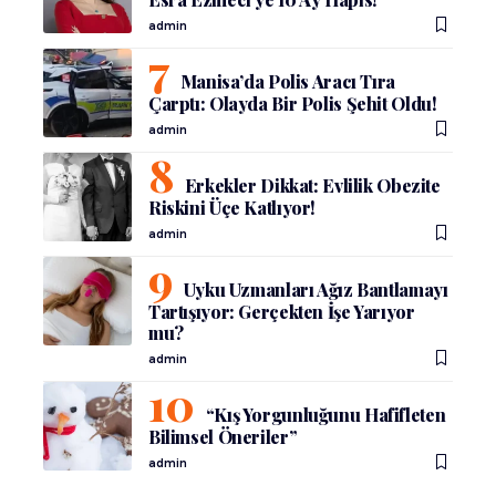
admin
Manisa’da Polis Aracı Tıra
Çarptı: Olayda Bir Polis Şehit Oldu!
admin
Erkekler Dikkat: Evlilik Obezite
Riskini Üçe Katlıyor!
admin
Uyku Uzmanları Ağız Bantlamayı
Tartışıyor: Gerçekten İşe Yarıyor
mu?
admin
“Kış Yorgunluğunu Hafifleten
Bilimsel Öneriler”
admin