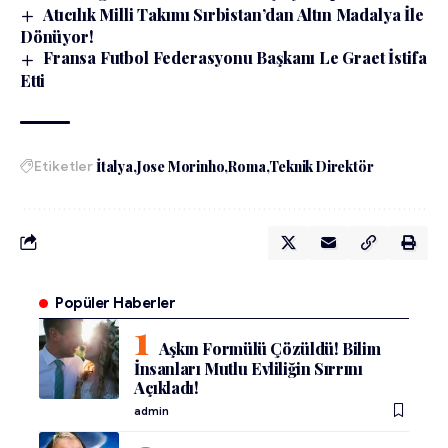
Atıcılık Milli Takımı Sırbistan’dan Altın Madalya İle
Dönüyor!
Fransa Futbol Federasyonu Başkanı Le Graet İstifa
Etti
Etiketler
İtalya
Jose Morinho
Roma
Teknik Direktör
Popüler Haberler
Aşkın Formülü Çözüldü! Bilim
İnsanları Mutlu Evliliğin Sırrını
Açıkladı!
admin