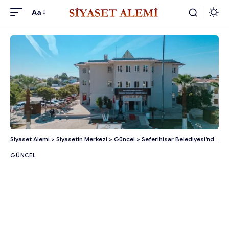
Aa
Siyaset Alemi
>
Siyasetin Merkezi
>
Güncel
>
Seferihisar Belediyesi’nde Rüşvet Soruşturması Derinleşiyor!
GÜNCEL