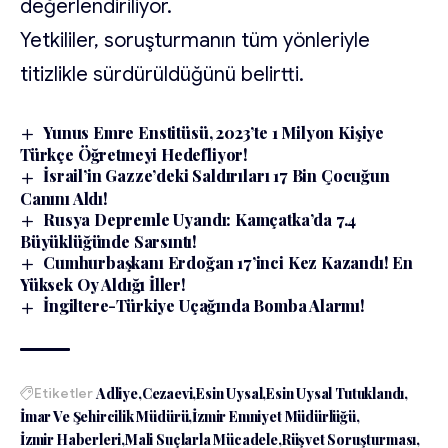
değerlendiriliyor.
Yetkililer, soruşturmanın tüm yönleriyle
titizlikle sürdürüldüğünü belirtti.
Yunus Emre Enstitüsü, 2023’te 1 Milyon Kişiye
Türkçe Öğretmeyi Hedefliyor!
İsrail’in Gazze’deki Saldırıları 17 Bin Çocuğun
Canını Aldı!
Rusya Depremle Uyandı: Kamçatka’da 7.4
Büyüklüğünde Sarsıntı!
Cumhurbaşkanı Erdoğan 17’inci Kez Kazandı! En
Yüksek Oy Aldığı İller!
İngiltere-Türkiye Uçağında Bomba Alarmı!
Etiketler
Adliye
Cezaevi
Esin Uysal
Esin Uysal Tutuklandı
İmar Ve Şehircilik Müdürü
İzmir Emniyet Müdürlüğü
İzmir Haberleri
Mali Suçlarla Mücadele
Rüşvet Soruşturması