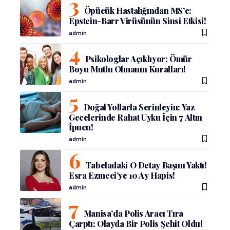
Öpücük Hastalığından MS’e:
Epstein-Barr Virüsünün Sinsi Etkisi!
admin
Psikologlar Açıklıyor: Ömür
Boyu Mutlu Olmanın Kuralları!
admin
Doğal Yollarla Serinleyin: Yaz
Gecelerinde Rahat Uyku İçin 7 Altın
İpucu!
admin
Tabeladaki O Detay Başını Yaktı!
Esra Ezmeci’ye 10 Ay Hapis!
admin
Manisa’da Polis Aracı Tıra
Çarptı: Olayda Bir Polis Şehit Oldu!