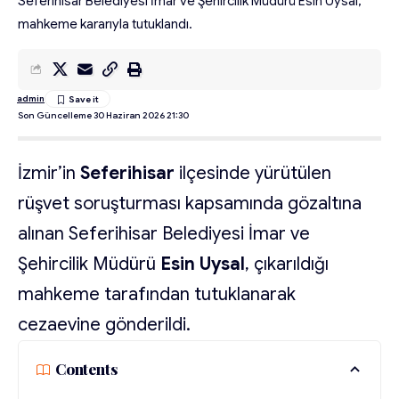
Seferihisar Belediyesi İmar ve Şehircilik Müdürü Esin Uysal,
mahkeme kararıyla tutuklandı.
admin
Son Güncelleme 30 Haziran 2026 21:30
İzmir’in
Seferihisar
ilçesinde yürütülen
rüşvet soruşturması kapsamında gözaltına
alınan Seferihisar Belediyesi İmar ve
Şehircilik Müdürü
Esin Uysal
, çıkarıldığı
mahkeme tarafından tutuklanarak
cezaevine gönderildi.
Contents