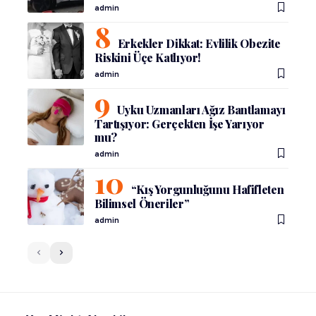
admin
Erkekler Dikkat: Evlilik Obezite
Riskini Üçe Katlıyor!
admin
Uyku Uzmanları Ağız Bantlamayı
Tartışıyor: Gerçekten İşe Yarıyor
mu?
admin
“Kış Yorgunluğunu Hafifleten
Bilimsel Öneriler”
admin