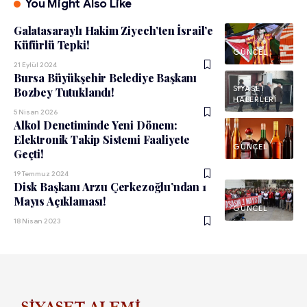
You Might Also Like
Galatasaraylı Hakim Ziyech’ten İsrail’e
Küfürlü Tepki!
GÜNCEL
21 Eylül 2024
Bursa Büyükşehir Belediye Başkanı
SIYASET
Bozbey Tutuklandı!
HABERLERI
5 Nisan 2026
Alkol Denetiminde Yeni Dönem:
Elektronik Takip Sistemi Faaliyete
GÜNCEL
Geçti!
19 Temmuz 2024
Disk Başkanı Arzu Çerkezoğlu’ndan 1
Mayıs Açıklaması!
GÜNCEL
18 Nisan 2023