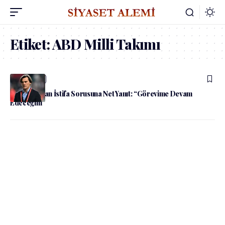
Etiket:
ABD Milli Takımı
admin
Spor
Montella’dan İstifa Sorusuna Net Yanıt: “Görevime Devam
Edeceğim”