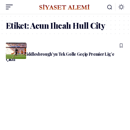
Etiket:
Acun Ilıcalı Hull City
admin
Spor
Hull City, Middlesbrough’yu Tek Golle Geçip Premier Lig’e
Çıktı!