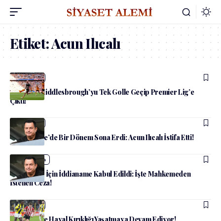
Etiket:
Acun Ilıcalı
admin
Spor
Hull City, Middlesbrough’yu Tek Golle Geçip Premier Lig’e
Çıktı!
admin
Spor
Fenerbahçe’de Bir Dönem Sona Erdi: Acun Ilıcalı İstifa Etti!
admin
Medya
Acun Ilıcalı İçin İddianame Kabul Edildi: İşte Mahkemeden
İstenen Ceza!
admin
Spor
Fenerbahçe Hayal Kırıklığı Yaşatmaya Devam Ediyor!