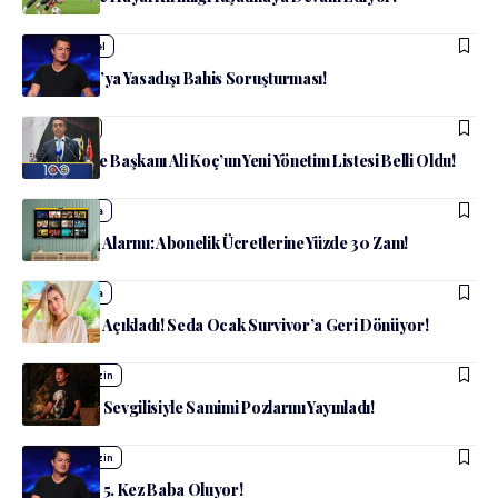
admin
Güncel
Acun Ilıcalı’ya Yasadışı Bahis Soruşturması!
admin
Spor
Fenerbahçe Başkanı Ali Koç’un Yeni Yönetim Listesi Belli Oldu!
admin
Medya
Exxen Zam Alarmı: Abonelik Ücretlerine Yüzde 30 Zam!
admin
Medya
Acun Ilıcalı Açıkladı! Seda Ocak Survivor’a Geri Dönüyor!
admin
Magazin
Acun Ilıcalı Sevgilisiyle Samimi Pozlarını Yayınladı!
admin
Magazin
Acun Ilıcalı 5. Kez Baba Oluyor!