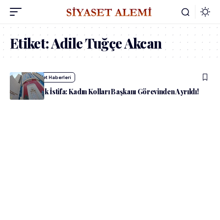
Etiket:
Adile Tuğçe Akcan
admin
Siyaset Haberleri
MHP’de Şok İstifa: Kadın Kolları Başkanı Görevinden Ayrıldı!