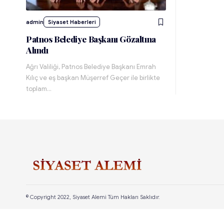
admin
Siyaset Haberleri
Patnos Belediye Başkanı Gözaltına
Alındı
Ağrı Valiliği, Patnos Belediye Başkanı Emrah
Kılıç ve eş başkan Müşerref Geçer ile birlikte
toplam…
© Copyright 2022, Siyaset Alemi Tüm Hakları Saklıdır.