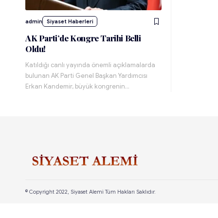
admin
Siyaset Haberleri
AK Parti’de Kongre Tarihi Belli
Oldu!
Katıldığı canlı yayında önemli açıklamalarda
bulunan AK Parti Genel Başkan Yardımcısı
Erkan Kandemir, büyük kongrenin…
© Copyright 2022, Siyaset Alemi Tüm Hakları Saklıdır.