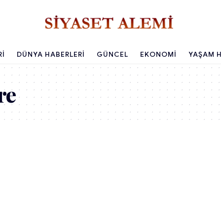
RI
DÜNYA HABERLERI
GÜNCEL
EKONOMI
YAŞAM H
re