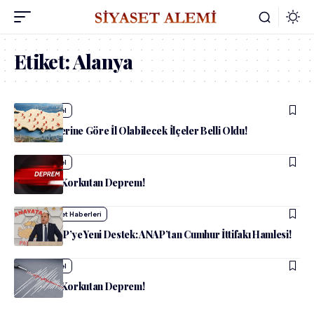
Etiket:
Alanya
admin
Güncel
TÜİK Verilerine Göre İl Olabilecek İlçeler Belli Oldu!
admin
Güncel
Alanya’da Korkutan Deprem!
admin
Siyaset Haberleri
MHP ve AKP’ye Yeni Destek: ANAP’tan Cumhur İttifakı Hamlesi!
admin
Güncel
Alanya’da Korkutan Deprem!