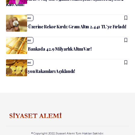
Kilo Altın!
admin
Ekonomi
Altın Rekor Üzerine Rekor Kırdı: Gram Altın 2.441 TL’ye Fırladı!
admin
Ekonomi
İzmirlilerin Bankada 42.9 Milyarlık Altını Var!
admin
Ekonomi
ABD Enflasyon Rakamları Açıklandı!
© Copyright 2022, Siyaset Alemi Tüm Hakları Saklıdır.