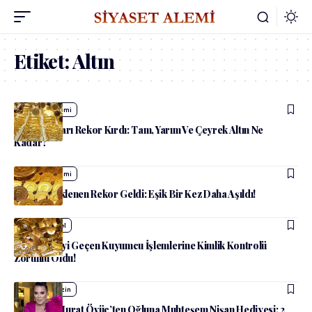
Etiket:
Altın
admin
Ekonomi
Altın Fiyatları Rekor Kırdı: Tam, Yarım Ve Çeyrek Altın Ne
Kadar?
admin
Ekonomi
Altında Beklenen Rekor Geldi: Eşik Bir Kez Daha Aşıldı!
admin
Güncel
185 Bin TL’yi Geçen Kuyumcu İşlemlerine Kimlik Kontrolü
Zorunlu Oldu!
admin
Magazin
Fenomen Murat Övüç’ten Oğluna Muhteşem Nişan Hediyesi: 2