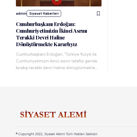
admin
Siyaset Haberleri
Cumhurbaşkanı Erdoğan:
Cumhuriyetimizin İkinci Asrını
Terakki Devri Haline
Dönüştürmekte Kararlıyız
Cumhurbaşkanı Erdoğan, "Türkiye Yüzyılı ile
Cumhuriyetimizin ikinci asrını telafiyi geride
bırakıp terakki devri haline dönüştürmekte…
© Copyright 2022, Siyaset Alemi Tüm Hakları Saklıdır.