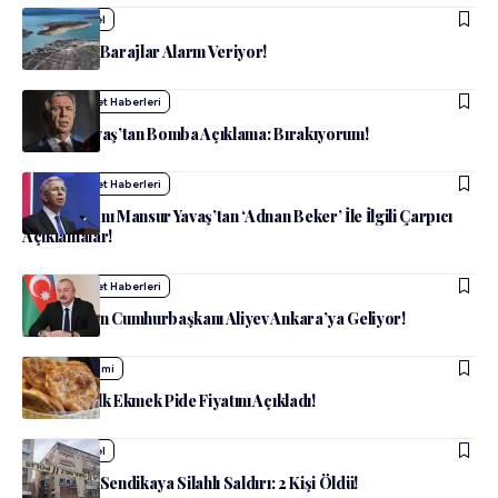
admin
Güncel
Ankara’da Barajlar Alarm Veriyor!
admin
Siyaset Haberleri
Mansur Yavaş’tan Bomba Açıklama: Bırakıyorum!
admin
Siyaset Haberleri
ABB Başkanı Mansur Yavaş’tan ‘Adnan Beker’ İle İlgili Çarpıcı
Açıklamalar!
admin
Siyaset Haberleri
Azerbaycan Cumhurbaşkanı Aliyev Ankara’ya Geliyor!
admin
Ekonomi
Ankara Halk Ekmek Pide Fiyatını Açıkladı!
admin
Güncel
Ankara’da Sendikaya Silahlı Saldırı: 2 Kişi Öldü!