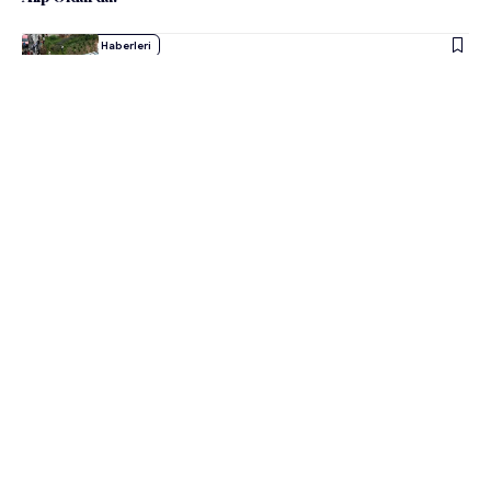
admin
Yaşam Haberleri
Ankara’da Trafik Kazası: Belediye Otobüsü Yan Yattı, Yaralılar
Var!
admin
Güncel
Ankara’da 15 Temmuz’da Toplu Taşıma Ücretsiz!
admin
Siyaset Haberleri
Memleket Partisi, Genel Merkez Binasını Kapattı!
admin
Güncel
Ankara Teleferiği Beklenmedik Bir Şekilde Süresiz Kapatıldı!
admin
Siyaset Haberleri
İYİ Parti’de Ankara Depremi: İl Başkanı Akif Sarp Önder
Görevinden Ayrıldı!
admin
Güncel