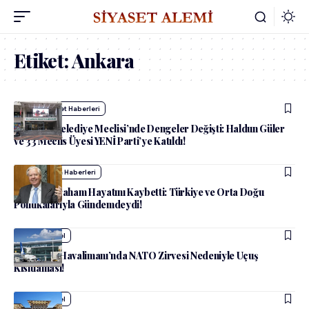
Etiket:
Ankara
admin
Siyaset Haberleri
Çankaya Belediye Meclisi’nde Dengeler Değişti: Haldun Güler
ve 33 Meclis Üyesi YENİ Parti’ye Katıldı!
admin
Dünya Haberleri
Lindsey Graham Hayatını Kaybetti: Türkiye ve Orta Doğu
Politikalarıyla Gündemdeydi!
admin
Güncel
Esenboğa Havalimanı’nda NATO Zirvesi Nedeniyle Uçuş
Kısıtlaması!
admin
Güncel