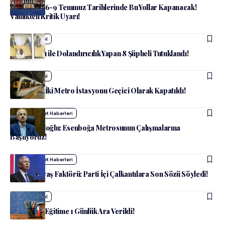
Ankara’da 6-9 Temmuz Tarihlerinde Bu Yollar Kapanacak!
Valilikten Kritik Uyarı!
admin
Güncel
Sahte Tapu ile Dolandırıcılık Yapan 8 Şüpheli Tutuklandı!
admin
Güncel
Ankara’da İki Metro İstasyonu Geçici Olarak Kapatıldı!
admin
Siyaset Haberleri
Bakan Uraloğlu: Esenboğa Metrosunun Çalışmalarına
Başlıyoruz!
admin
Siyaset Haberleri
CHP’de Yavaş Faktörü: Parti İçi Çalkantılara Son Sözü Söyledi!
admin
Güncel
Ankara’da Eğitime 1 Günlük Ara Verildi!