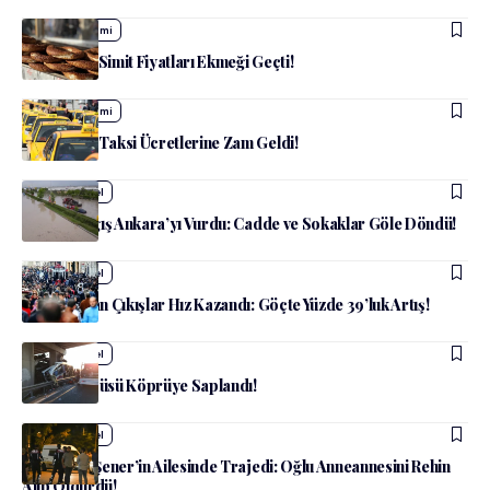
admin
Ekonomi
Ankara’da Simit Fiyatları Ekmeği Geçti!
admin
Ekonomi
Ankara’da Taksi Ücretlerine Zam Geldi!
admin
Güncel
Şiddetli Yağış Ankara’yı Vurdu: Cadde ve Sokaklar Göle Döndü!
admin
Güncel
İstanbul’dan Çıkışlar Hız Kazandı: Göçte Yüzde 39’luk Artış!
admin
Güncel
Yolcu Otobüsü Köprüye Saplandı!
admin
Güncel
Abdüllatif Şener’in Ailesinde Trajedi: Oğlu Anneannesini Rehin
Alıp Öldürdü!