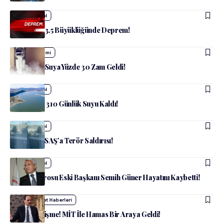
admin
Güncel
Ankara’da 3.5 Büyüklüğünde Deprem!
admin
Ekonomi
Ankara’da Suya Yüzde 30 Zam Geldi!
admin
Güncel
Ankara’nın 310 Günlük Suyu Kaldı!
admin
Güncel
Ankara TUSAŞ’a Terör Saldırısı!
admin
Güncel
Ankara Barosu Eski Başkanı Semih Güner Hayatını Kaybetti!
admin
Siyaset Haberleri
Kritik Görüşme! MİT İle Hamas Bir Araya Geldi!