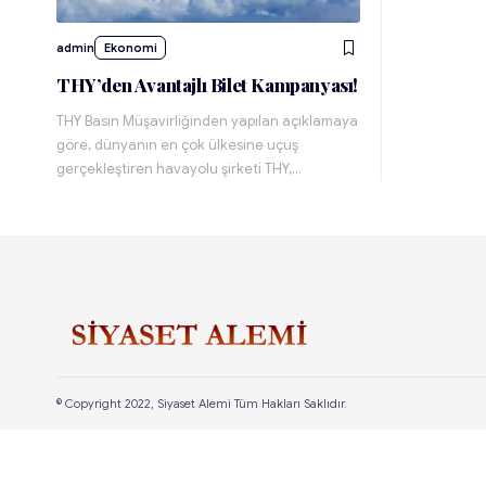
admin
Ekonomi
THY’den Avantajlı Bilet Kampanyası!
THY Basın Müşavirliğinden yapılan açıklamaya
göre, dünyanın en çok ülkesine uçuş
gerçekleştiren havayolu şirketi THY,…
© Copyright 2022, Siyaset Alemi Tüm Hakları Saklıdır.