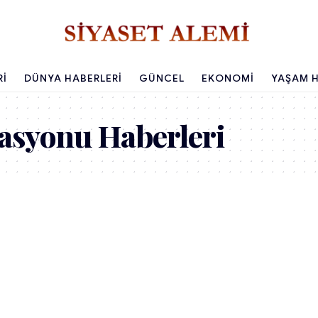
RI
DÜNYA HABERLERI
GÜNCEL
EKONOMI
YAŞAM H
asyonu Haberleri