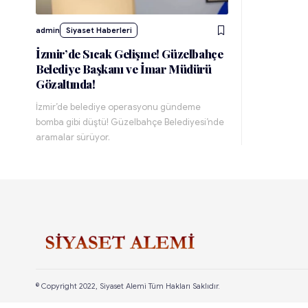
admin
Siyaset Haberleri
İzmir’de Sıcak Gelişme! Güzelbahçe
Belediye Başkanı ve İmar Müdürü
Gözaltında!
İzmir’de belediye operasyonu gündeme
bomba gibi düştü! Güzelbahçe Belediyesi’nde
aramalar sürüyor.
© Copyright 2022, Siyaset Alemi Tüm Hakları Saklıdır.